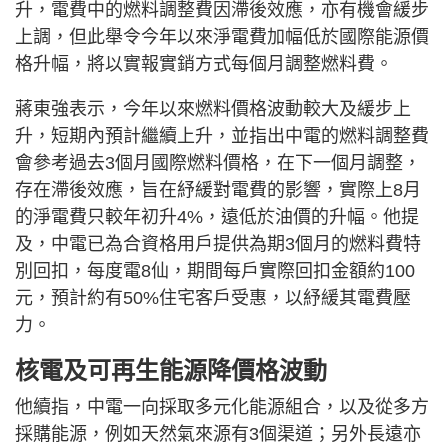
升，電費中的燃料調整費因滯後效應，亦有機會緩步
上調，但此舉令今年以來淨電費加幅低於國際能源價
格升幅，將以實報實銷方式每個月調整燃料費。
蔣東強表示，今年以來燃料價格波動較大及緩步上
升，短期內預計繼續上升，並指出中電的燃料調整費
會參考過去3個月國際燃料價格，在下一個月調整，
存在滯後效應，旨在紓緩對電費的影響，實際上8月
的淨電費只較年初升4%，遠低於油價的升幅。他提
及，中電已為合資格用戶提供為期3個月的燃料費特
別回扣，每度電8仙，期間每戶實際回扣金額約100
元，預計約有50%住宅客戶受惠，以紓緩其電費壓
力。
核電及可再生能源降價格波動
他續指，中電一向採取多元化能源組合，以及從多方
採購能源，例如天然氣來源有3個渠道；另外長遠亦