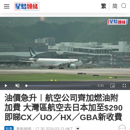
繁
简
Remaining
-
1:21
Loaded
:
Play
Unmute
Picture-
Full
36.92%
in-
Picture
Time
油價急升︱航空公司齊加燃油附
加費 大灣區航空去日本加至$290
即睇CX／UO／HX／GBA新收費
更新時間：17:30 2026-03-13 HKT
社會