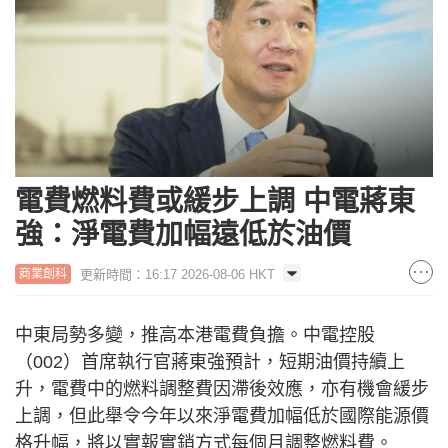
電費燃料費或緩步上調 中電蔣東
強：淨電費加幅遠低於油價
更新時間：16:17 2026-08-06 HKT
商業創科
中東局勢多變，推高本港電費負擔。中電控股
（002）首席執行官蔣東強預計，短期油價持續上
升，電費中的燃料調整費因滯後效應，亦有機會緩步
上調，但此舉令今年以來淨電費加幅低於國際能源價
格升幅，將以實報實銷方式每個月調整燃料費。