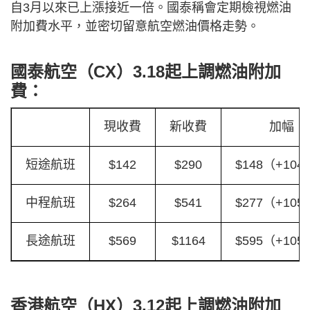
自3月以來已上漲接近一倍。國泰稱會定期檢視燃油
附加費水平，並密切留意航空燃油價格走勢。
國泰航空（CX）3.18起上調燃油附加
費：
現收費
新收費
加幅
短途航班
$142
$290
$148（+10
中程航班
$264
$541
$277（+10
長途航班
$569
$1164
$595（+10
香港航空（HX）3.12起上調燃油附加