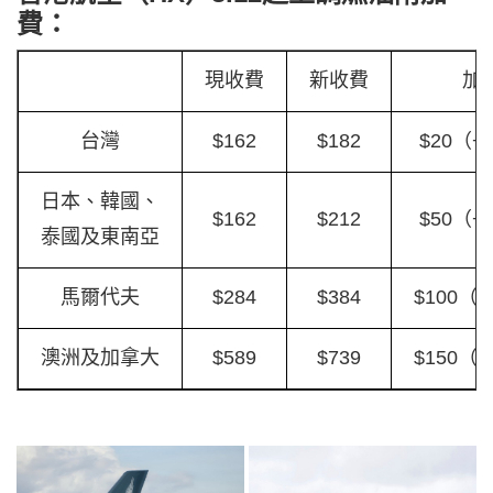
費：
現收費
新收費
加
台灣
$162
$182
$20（+
日本、韓國、
$162
$212
$50（+
泰國及東南亞
馬爾代夫
$284
$384
$100（
澳洲及加拿大
$589
$739
$150（