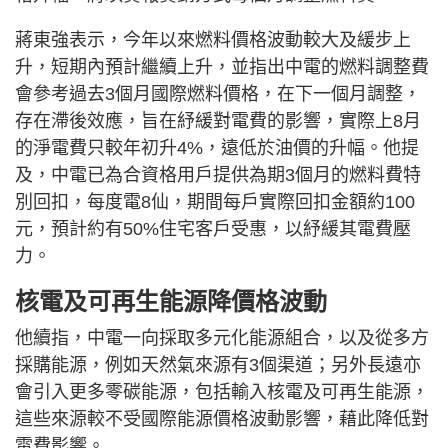
蔣東強表示，今年以來燃料價格波動較大及緩步上
升，短期內預計繼續上升，並指出中電的燃料調整費
會參考過去3個月國際燃料價格，在下一個月調整，
存在滯後效應，旨在紓緩對電費的影響，實際上8月
的淨電費只較年初升4%，遠低於油價的升幅。他提
及，中電已為合資格用戶提供為期3個月的燃料費特
別回扣，每度電8仙，期間每戶實際回扣金額約100
元，預計約有50%住宅客戶受惠，以紓緩其電費壓
力。
核電及可再生能源降價格波動
他續指，中電一向採取多元化能源組合，以及從多方
採購能源，例如天然氣來源有3個渠道；另外長遠亦
會引入更多零碳能源，包括輸入核電及可再生能源，
這些來源較不受國際能源價格波動影響，藉此降低對
電費影響。