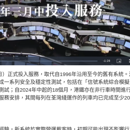
R
-
1:28
P
i
c
e
t
日）正式投入服務，取代自1996年沿用至今的舊有系統。
u
r
m
e
成一系列安全及穩定性測試，包括在「信號系統綜合模擬
-
i
a
n
試；自2024年中起的18個月，港鐵亦在非行車時間進
-
P
i
服務安排，其間每列在荃灣綫運作的列車均已完成至少20
i
c
t
n
u
r
e
i
n
經驗，新系統於實際營運載客時，初期可能出現不影響行