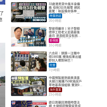
33歲港男突中風半身癱
瘓 母拖3日先報警 網民
震驚：執返條命係神蹟
了
自爆2個惡習｜Juicy叮
時事熱話
悠
20小時前
黎彼得離世丨兒子黎樹
德停工陪老父走過最後
歲月 澄清經濟沒有困
難：傳聞有誇張成份
影視圈
02:44
10小時前
六合彩︱頭獎一注獨中
得1900萬 攪珠結果出爐
即刻入嚟對冧巴！
社會
7小時前
中國預製屋熱銷美澳墨
夫婦22萬購750呎兩房戶
零地基直接組裝 實測9個
月激讚
海外置業
23小時前
遊日買藥回港隨時墮法
網 大律師提醒需留意成