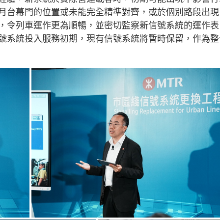
g
月台幕門的位置或未能完全精準對齊，或於個別路段出現
T
，令列車運作更為順暢，並密切監察新信號系統的運作表
i
號系統投入服務初期，現有信號系統將暫時保留，作為整
m
e