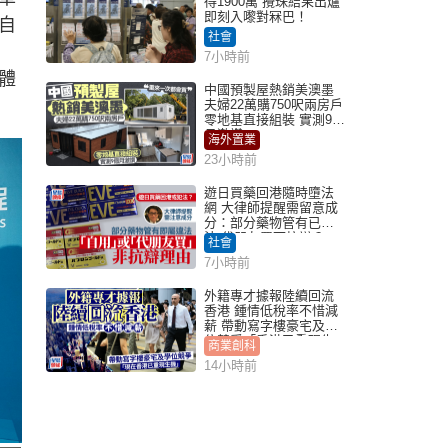
得1900萬 攪珠結果出爐
即刻入嚟對冧巴！
自
社會
7小時前
體
中國預製屋熱銷美澳墨
夫婦22萬購750呎兩房戶
零地基直接組裝 實測9個
月激讚
海外置業
23小時前
遊日買藥回港隨時墮法
網 大律師提醒需留意成
分：部分藥物管有已違
法 代朋友買可抗辯？
社會
7小時前
外籍專才據報陸續回流
香港 鍾情低稅率不惜減
薪 帶動寫字樓豪宅及學
位競爭「香港已重現生
商業創科
機」
14小時前