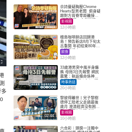
佘詩曼疑胸壓Chrome
Hearts型男老闆 俯身疑
跟對方背脊零距離接觸
網民驚呼：企側邊唔
影視圈
得？
12小時前
檀島咖啡餅店回歸港
島！預告新店8月下旬太
古重開 年初結束80年歷
史灣仔總店
飲食
12小時前
F
u
33歲港男突中風半身癱
l
瘓 母拖3日先報警 網民
l
港
s
震驚：執返條命係神蹟
c
自爆2個惡習｜Juicy叮
r
時事熱話
測
e
e
20小時前
n
行多
黎彼得離世丨兒子黎樹
0
德停工陪老父走過最後
歲月 澄清經濟沒有困
難：傳聞有誇張成份
影視圈
02:44
10小時前
六合彩︱頭獎一注獨中
車