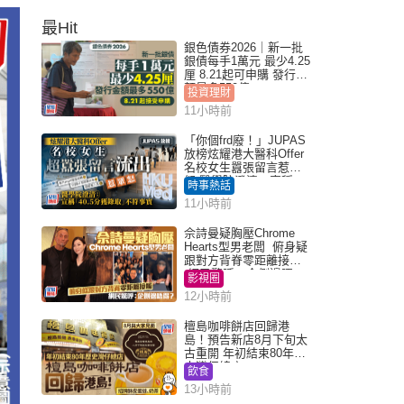
最Hit
銀色債券2026｜新一批
銀債每手1萬元 最少4.25
厘 8.21起可申購 發行金
額最多550億
投資理財
11小時前
「你個frd廢！」JUPAS
放榜炫耀港大醫科Offer
名校女生囂張留言惹眾
怒 醫學院澄清：宣稱
時事熱話
「40.5分獲錄取」不符事
11小時前
實｜Juicy叮
佘詩曼疑胸壓Chrome
Hearts型男老闆 俯身疑
跟對方背脊零距離接觸
網民驚呼：企側邊唔
影視圈
得？
12小時前
檀島咖啡餅店回歸港
島！預告新店8月下旬太
古重開 年初結束80年歷
史灣仔總店
飲食
13小時前