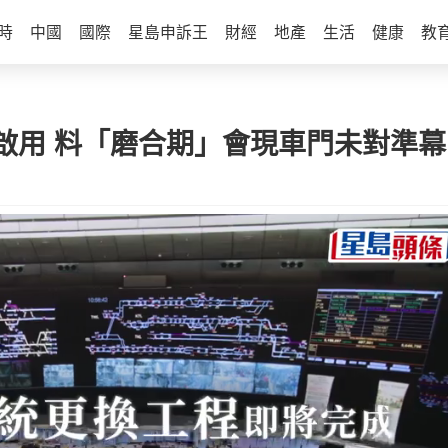
時
中國
國際
星島申訴王
財經
地產
生活
健康
教
5啟用 料「磨合期」會現車門未對準