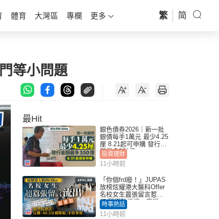
繁
简
育
體育
大灣區
專欄
更多
幕門等小問題
最Hit
銀色債券2026｜新一批
銀債每手1萬元 最少4.25
厘 8.21起可申購 發行金
額最多550億
投資理財
11小時前
「你個frd廢！」JUPAS
放榜炫耀港大醫科Offer
名校女生囂張留言惹眾
怒 醫學院澄清：宣稱
時事熱話
「40.5分獲錄取」不符事
11小時前
實｜Juicy叮