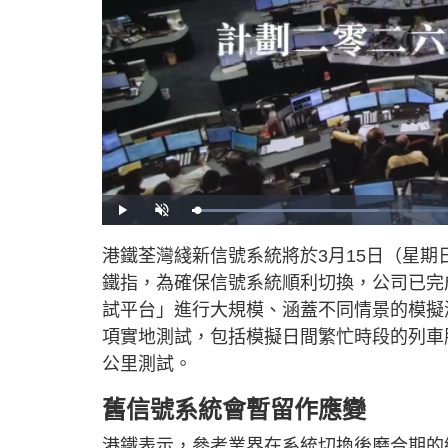
L
P
U
o
l
n
a
a
m
d
y
u
港鐵荃灣綫新信號系統將於3月15日（星期
e
t
d
e
:
鐵指，為確保信號系統順利切換，公司已完
3
1
.
試平台」進行大規模、涵蓋不同情景的模擬測
6
6
項實地測試，包括模擬日間繁忙時段的列車
%
公里測試。
舊信號系統會暫留作應變
港鐵表示，參考業界在系統切換後磨合期的