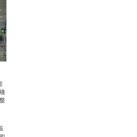
起
綫
整
長
的