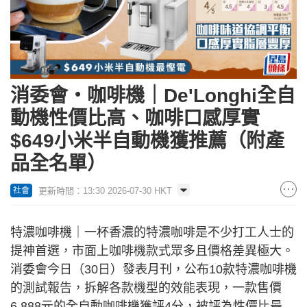
消委會‧咖啡機｜De'Longhi全自
動機性價比高、咖啡口感厚實
$649小米半自動機獲推薦（附產
品全名單）
更新時間：13:30 2026-07-30 HKT
社會
特濃咖啡機｜一杯香濃的特濃咖啡是不少打工人士的
提神首選，市面上咖啡機款式眾多且價格差異極大。
消委會今日（30日）發表月刊，公布10款特濃咖啡機
的測試報告，拆解各款機型的效能表現，一款售價
6,888元的全自動咖啡機獲評4分，被評為性價比最