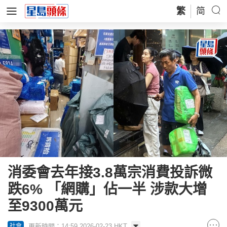
繁
简
消委會去年接3.8萬宗消費投訴微
跌6% 「網購」佔一半 涉款大增
至9300萬元
更新時間：14:59 2026-02-23 HKT
社會