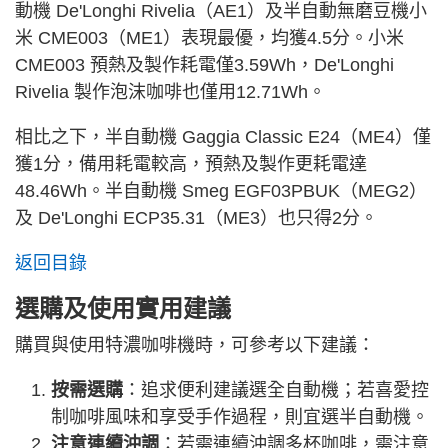
動機 De'Longhi Rivelia（AE1）及半自動無磨豆機小
米 CME003（ME1）表現最優，均獲4.5分。小米
CME003 預熱及製作耗電僅3.59Wh，De'Longhi
Rivelia 製作泡沫咖啡也僅用12.71Wh。
相比之下，半自動機 Gaggia Classic E24（ME4）僅
獲1分，備用耗電較高，預熱及製作更耗電達
48.46Wh。半自動機 Smeg EGF03PBUK（MEG2）
及 De'Longhi ECP35.31（ME3）也只得2分。
返回目錄
選購及使用實用建議
購買與使用特濃咖啡機時，可參考以下建議：
按需選購
：追求便利建議選全自動機；若喜愛控
制咖啡風味和享受手作過程，則宜選半自動機。
注意連續沖調
：若需連續沖調多杯咖啡，需注意