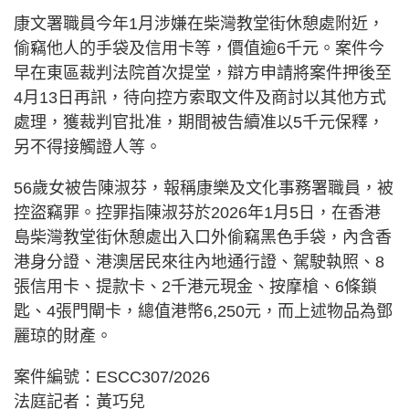
康文署職員今年1月涉嫌在柴灣教堂街休憩處附近，
偷竊他人的手袋及信用卡等，價值逾6千元。案件今
早在東區裁判法院首次提堂，辯方申請將案件押後至
4月13日再訊，待向控方索取文件及商討以其他方式
處理，獲裁判官批准，期間被告續准以5千元保釋，
另不得接觸證人等。
56歲女被告陳淑芬，報稱康樂及文化事務署職員，被
控盜竊罪。控罪指陳淑芬於2026年1月5日，在香港
島柴灣教堂街休憩處出入口外偷竊黑色手袋，內含香
港身分證、港澳居民來往內地通行證、駕駛執照、8
張信用卡、提款卡、2千港元現金、按摩槍、6條鎖
匙、4張門閘卡，總值港幣6,250元，而上述物品為鄧
麗琼的財產。
案件編號：ESCC307/2026
法庭記者：黃巧兒