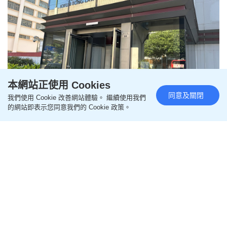
本網站正使用 Cookies
同意及關閉
我們使用 Cookie 改善網站體驗。 繼續使用我們
地鐵站偷拍女學生裙底被揭發 稱
的網站即表示您同意我們的 Cookie 政策。
「唔好意思」後逃離 會計師准保
釋候懲
更新時間：16:21 2026-08-07 HKT
社會
41歲會計師承認去年5月在調景嶺港鐵站偷拍女學生
裙底，女學生發現後質問對方，會計師回應「唔好意
思」後離去。會計師今於觀塘裁判法院承認1項非法