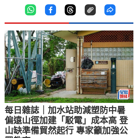
每日雜誌｜加水站助減塑防中暑
偏遠山徑加建「駁電」成本高 登
山缺準備貿然起行 專家籲加強公