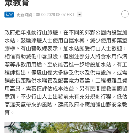
眾教育
更新時間：08:00 2026-08-07 HKT
社會
政府近年推動行山旅遊，在不同的郊野公園內設置加
水站，鼓勵郊遊人士使用自攜水樽，減少使用即棄塑
膠樽。有山藝教練表示，加水站頗受行山人士歡迎，
相信有助減低中暑風險，但關注部分人將食水用作清
潔等非飲用用途。至於能否進一步增設加水站，有工
程師指出，偏遠山徑大多缺乏供水及供電設施，或需
鋪設長距離供水喉管及配套電力基建，工程複雜且費
用高昂，需審慎評估成本效益。另有民間搜救團體留
意到，不少行山人士出發前未有充分規劃行程，低估
高溫天氣帶來的風險，建議政府亦應加強山野安全教
育。