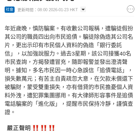
更新時間：08:00 2026-01-23 HKT
社會
年近歲晚，慎防騙案。有收數公司報稱，遭騙徒假扮
其公司的職員四出向市民追債。騙徒除偽造其公司名
片，更出示印有市民個人資料的偽造「銀行委託
信」，以加強說服力。過去3星期，該公司接獲40名
市民查詢，方揭發遭冒充，隨即報警並發出澄清聲
明。據知，多名市民因一時心急誤信「追債電話」，
損失數萬元；有苦主自責疏忽大意，在欠款未償還下
被騙財，蒙受雙重損失，亦有借貸的市民擔憂個人資
料外洩，遭犯罪集團挪用。有大律師形容事件是追債
電話騙案的「進化版」，提醒市民保持冷靜，謹慎查
證。