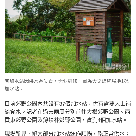
有加水站因供水泵失靈，需要維修，圖為大棠燒烤場地1號
加水站。
目前郊野公園內共設有37個加水站，供有需要人士補
給食水。記者在過去兩周分別前往大欖郊野公園、西
貢東郊野公園及薄扶林郊野公園，實測4個加水站。
現場所見，絕大部分加水站運作順暢，能正常供水；