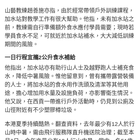
山藝教練趙善施亦指，由於經常帶領戶外訓練課程，
加水站對教學工作有很大幫助。他指，未有加水站之
前，教練需自行準備額外食水應付學員需要；現時若
學員食水不足，可就近於加水站補水，大大減低訓練
期間的風險。
一日行程宜攜2公升食水補給
他指出，加水站亦有助行山人士及越野跑人士補充食
水，降低中暑風險。惟他留意到，曾有攜帶露營裝備
的人士，將加水站的食水用作洗頭及清潔等其他用
途，擔心增加用水量及設施負荷，亦影響衞生情況。
他又說，在西貢一帶進行戶外活動時，仍見到公廁及
山徑附近有不少塑膠樽垃圾。
本港夏季持續酷熱。翻查資料，去年最少有12人於行
山時中暑，需由飛行服務隊直升機送院治理；截至本