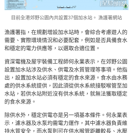
目前全港郊野公園內共設置37個加水站。 漁護署網站
漁護署指，在規劃增設加水站時，會綜合考慮遊人的
需要、實際環境情況和必要配套，例如是否具備食水
和穩定的電力供應等，以選取合適位置。
資深電機及屋宇裝備工程師何永業表示，在郊野公園
設置加水站涉及供水、供電及水質管理等事項。他指
出，設置加水站必須有穩定的食水來源。食水由水務
處的供水系統提供，因此須從供水系統接駁喉管至加
水站，若供水站附近沒有供水系統，就無法獲取穩定
的食水來源。
除供水外，穩定供電亦是另一項基本條件。何永業表
示，濾水器及水泵均需電力運作，其中濾水器負責維
持水質安全，而水泵則可在供水喉管距離較長、水壓