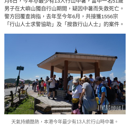
月6日，今年亦最少有13人行山中暑，當中一名51歲
男子在大嶼山獨自行山期間，疑因中暑而失救死亡。
警方回覆查詢指，去年至今年6月，共接獲1556宗
「行山人士求警協助」及「搜救行山人士」的案件。
天氣持續酷熱，本港今年最少有13人於行山時中暑。