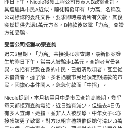
昨日下午，Nicole接獲工程公司負責人B致電查詢，
其遭遇與市民A近似，騙徒轉發印有「力高」名稱及
公司標誌的委託文件，要求即時還清所有欠款，其後
突然提供先還1萬元方案，B轉款後致電「力高」查證
方知受騙。
受害公司接獲40宗查詢
過去3星期，「力高」共接獲40宗查詢，最新個案發
生於昨日下午，當事人被騙走1萬元。查詢者背景各
異，包括有貸款在身的市民、已還清款項者，甚至從
未借貸者。據了解，多名遇騙市民是須定期還款的市
民，因擔心事件鬧大，急急付款而「中招」。
Nicole提到，本月初至月中是市民查詢高峰期，幾乎
每天都接到查詢電話，近日雖有減少，但過去4日仍
有多人查詢。她指，並非人人被誤導，中年女子C亦
接獲該男子致電，對方以粗言穢語催促她付清14.3萬