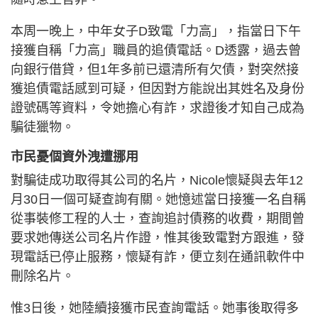
本周一晚上，中年女子D致電「力高」，指當日下午
接獲自稱「力高」職員的追債電話。D透露，過去曾
向銀行借貸，但1年多前已還清所有欠債，對突然接
獲追債電話感到可疑，但因對方能說出其姓名及身份
證號碼等資料，令她擔心有詐，求證後才知自己成為
騙徒獵物。
市民憂個資外洩遭挪用
對騙徒成功取得其公司的名片，Nicole懷疑與去年12
月30日一個可疑查詢有關。她憶述當日接獲一名自稱
從事裝修工程的人士，查詢追討債務的收費，期間曾
要求她傳送公司名片作證，惟其後致電對方跟進，發
現電話已停止服務，懷疑有詐，便立刻在通訊軟件中
刪除名片。
惟3日後，她陸續接獲市民查詢電話。她事後取得多