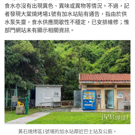
食水亦沒有出現異色、異味或異物等情況。不過，記
者發現大棠燒烤場1號有加水站貼有通告，指由於供
水泵失靈，食水供應間歇性不穩定，已安排維修；惟
部門網站未有顯示相關資訊。
黃石燒烤區1號場的加水站鄰近巴士站及公廁。