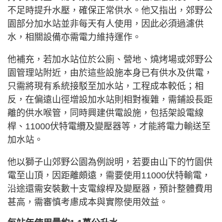
不足時提升水壓，確保正常供水。他又指出，郊野公
園部分加水站並非每天有人使用，因此必須過濾供
水，相關設備亦需電力維持運作。
他補充，若加水站位於公廁、營地、燒烤場或郊野公
園管理站附近，由於這些設施本身已有供水及供電，
只需將現有系統接駁至加水站，工程成本較低；相
反，在偏遠山徑增設加水站則相對複雜，需鋪設長距
離的供水喉管，同時興建供電設施，包括架設電線
桿、11000伏特電纜及變壓器等，才能將電力輸送至
加水站。
他以獅子山郊野公園為例說明，若要由山下的竹園供
電至山頂，因距離頗遠，需要使用11000伏特輸電，
沿途還需安裝數十支電線桿及變壓器，預計整體費用
甚高，需審慎考慮成本與實際使用效益。