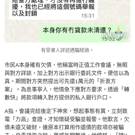
有受害人詳述遇騙經過。
市民A本身確有欠債，他稱當時正值工作會議，無暇
與對方詳談，加上對方出示銀行委託文件，便信以為
真。期間對方突然提出可先還1萬元的「折衷方
案」。為息事寧人，他情急下應對方要求，透過「轉
數快」將款項轉入對方提供的私人銀行戶口。
A指，會議完結後定下神來，想起事態有異，立刻致
電「力高」查證，才知懷疑受騙並報警。他歎言，欠
債未還又破財，連原本打算用作還債的款項亦被騙