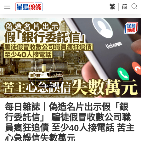
繁
简
每日雜誌｜偽造名片出示假「銀
行委託信」 騙徒假冒收數公司職
員瘋狂追債 至少40人接電話 苦主
心急誤信失數萬元