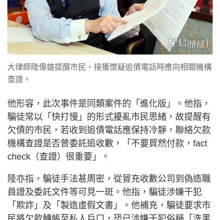
大律師陸偉雄提醒市民，接獲懷疑追債電話時應向相關機構
查證。
他形容，此次事件是同類案件的「進化版」。他指，
騙徒常以「快打慢」的形式擾亂市民思緒，故提醒有
欠債的市民，若收到追債電話應保持冷靜，聯絡欠款
機構查證是否曾委託追收數，「不要貿然付款，fact
check（查證）很重要」。
陸亦指，騙徒手法甚周密，從冒充收數公司到偽造職
員證及委託文件等可見一斑。他指，騙徒涉嫌干犯
「欺詐」及「製造虛假文書」。他補充，騙徒要求市
民將欠款轉帳至私人戶口，恐已涉嫌干犯俗稱「洗黑