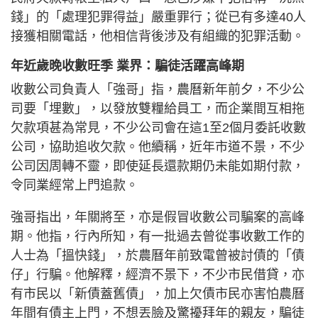
錢」的「處理犯罪得益」嚴重罪行；從已有多達40人
接獲相關電話，他相信背後涉及有組織的犯罪活動。
年近歲晚收數旺季 業界：騙徒活躍高峰期
收數公司負責人「強哥」指，農曆新年前夕，不少公
司要「埋數」，以發放雙糧給員工，而企業間互相拖
欠款項甚為常見，不少公司會在這1至2個月委託收數
公司，協助追收欠款。他續稱，近年市道不景，不少
公司因周轉不靈，即使延長還款期仍未能如期付款，
令同業經常上門追款。
強哥指出，年關將至，亦是假冒收數公司騙案的高峰
期。他指，行內所知，有一批過去曾從事收數工作的
人士為「搵快錢」，於農曆年前致電曾被討債的「債
仔」行騙。他解釋，經濟不景下，不少市民借貸，亦
有市民以「新債蓋舊債」，加上欠債市民亦害怕農曆
年間有債主上門，不想丟臉及驚擾拜年的親友，騙徒