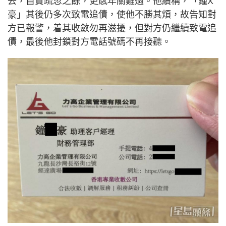
去，自責疏忽之餘，更感年關難過。他續稱，「鐘X
豪」其後仍多次致電追債，使他不勝其煩，故告知對
方已報警，着其收斂勿再滋擾，但對方仍繼續致電追
債，最後他封鎖對方電話號碼不再接聽。