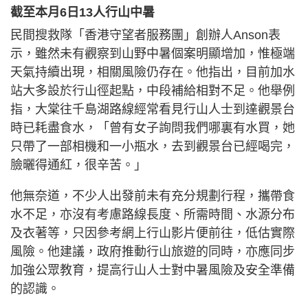
截至本月6日13人行山中暑
民間搜救隊「香港守望者服務團」創辦人Anson表
示，雖然未有觀察到山野中暑個案明顯增加，惟極端
天氣持續出現，相關風險仍存在。他指出，目前加水
站大多設於行山徑起點，中段補給相對不足。他舉例
指，大棠往千島湖路線經常看見行山人士到達觀景台
時已耗盡食水，「曾有女子詢問我們哪裏有水買，她
只帶了一部相機和一小瓶水，去到觀景台已經喝完，
臉曬得通紅，很辛苦。」
他無奈道，不少人出發前未有充分規劃行程，攜帶食
水不足，亦沒有考慮路線長度、所需時間、水源分布
及衣著等，只因參考網上行山影片便前往，低估實際
風險。他建議，政府推動行山旅遊的同時，亦應同步
加強公眾教育，提高行山人士對中暑風險及安全準備
的認識。