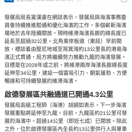
發展局局長甯漢豪在網誌表示，發展局與海濱事務委
員會持續推進駁通和優化海濱的工作，多個嶄新海濱
場地於去年陸續開放，現時維港海濱長廊的總長度已
延長至超過32公里。北角東岸板道（東段）早前開
放，標誌着由堅尼地城至筲箕灣約13公里長的港島海
濱正式貫通，局方將繼續努力推動九龍的海濱發展，
目標是在2028年或之前，將維港兩岸海濱長廊總長度
延伸至34公里，建設一個富吸引力、朝氣蓬勃、方便
暢達和可持續發展的維港海濱。
啟德發展區共融通道已開通4.3公里
發展局高級工程師（海港）胡穎如表示，下一步海濱
發展重點將延伸至九龍。目前，九龍區約21公里可發
展的海濱中，超過14公里（即近七成）已開放。除此
之外，位於啟德發展區內全長約13公里供行人與單車