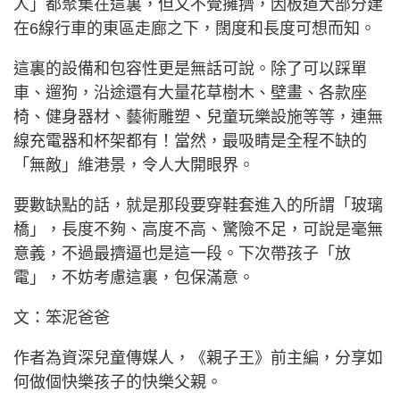
人」都聚集在這裏，但又不覺擁擠，因板道大部分建
在6線行車的東區走廊之下，闊度和長度可想而知。
這裏的設備和包容性更是無話可說。除了可以踩單
車、遛狗，沿途還有大量花草樹木、壁畫、各款座
椅、健身器材、藝術雕塑、兒童玩樂設施等等，連無
線充電器和杯架都有！當然，最吸睛是全程不缺的
「無敵」維港景，令人大開眼界。
要數缺點的話，就是那段要穿鞋套進入的所謂「玻璃
橋」，長度不夠、高度不高、驚險不足，可說是毫無
意義，不過最擠逼也是這一段。下次帶孩子「放
電」，不妨考慮這裏，包保滿意。
文：笨泥爸爸
作者為資深兒童傳媒人，《親子王》前主編，分享如
何做個快樂孩子的快樂父親。