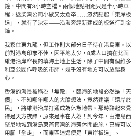
鐘，中間有3小時空檔。兩個地點相距只是半小時車
程，返柴灣公司小歇又太倉卒……忽然記起「東岸板
道」，就有了決定——沿海旁經新建成的板道行到金
鐘。
我家住東九龍，但工作則大部分日子待在港島東。以
前對港島印象不佳，因平地太少，8成人口擠在北面
維港沿岸窄長的填海土地上生活，除了中間有個維多
利亞公園作呼吸的市肺，幾乎沒有地方可以放鬆身
心。
香港的海景被稱為「無敵」，臨海的地段必然是「天
價」。不知哪年哪人的大膽想法，竟然建議「還岸於
民」，將維港沿岸打通成為休憩地帶。那時聽起來覺
得是天方夜譚，原來是事在人為！到今年，由港島西
堅尼地城到港島東筲箕灣的海旁休閒設施，已經可以
用腳「全走」，而東區這邊便是「東岸板道」。