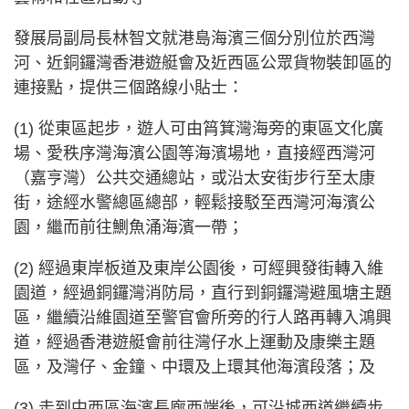
發展局副局長林智文就港島海濱三個分別位於西灣
河、近銅鑼灣香港遊艇會及近西區公眾貨物裝卸區的
連接點，提供三個路線小貼士：
(1) 從東區起步，遊人可由筲箕灣海旁的東區文化廣
場、愛秩序灣海濱公園等海濱場地，直接經西灣河
（嘉亨灣）公共交通總站，或沿太安街步行至太康
街，途經水警總區總部，輕鬆接駁至西灣河海濱公
園，繼而前往鰂魚涌海濱一帶；
(2) 經過東岸板道及東岸公園後，可經興發街轉入維
園道，經過銅鑼灣消防局，直行到銅鑼灣避風塘主題
區，繼續沿維園道至警官會所旁的行人路再轉入鴻興
道，經過香港遊艇會前往灣仔水上運動及康樂主題
區，及灣仔、金鐘、中環及上環其他海濱段落；及
(3) 走到中西區海濱長廊西端後，可沿城西道繼續步