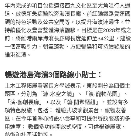
年內完成的項目包括連接西九文化區至大角咀行人通
道、啟德新急症醫院旁海濱長廊、前紅磡鐵路貨運碼
頭的特色活動及公共空間等，以提升海濱連通性，並
持續優化及豐富整體海濱體驗。目標是在2028年或之
前，將維港兩岸海濱長廊總長度延伸至34公里，建設
一個富吸引力、朝氣蓬勃、方便暢達和可持續發展的
維港海濱。
暢遊港島海濱3個路線小貼士：
土木工程拓展署署長方學誠表示，東段劃分為四個主
題區，分別為「漮·水空之鏡」、「渡·寵物花園」、
「演·藝創長廊」，以及「瀚·閒聚樞紐」，並設有多
項特色設施，包括： 體驗式玻璃觀景台，寵物友善
區，在今年首季亦將設小食亭和可提供餐飲服務的多
用途室； 數個多功能開放式空間，可供舉辦展覽、
藝術和社區活動等。