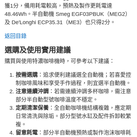
獲1分，備用耗電較高，預熱及製作更耗電達
48.46Wh。半自動機 Smeg EGF03PBUK（MEG2）
及 De'Longhi ECP35.31（ME3）也只得2分。
返回目錄
選購及使用實用建議
購買與使用特濃咖啡機時，可參考以下建議：
按需選購
：追求便利建議選全自動機；若喜愛控
制咖啡風味和享受手作過程，則宜選半自動機。
注意連續沖調
：若需連續沖調多杯咖啡，需注意
部分半自動型號咖啡溫度不穩定。
定期清潔保養
：全自動咖啡機結構複雜，應定期
日常清洗與除垢。部分型號水缸及配件拆卸較繁
複。
留意耗電
：部分半自動機預熱或製作泡沫咖啡耗