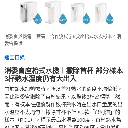
消委會與機電工程署，合作測試了8款座枱式水機樣本。消
委會提供
返回目錄
消委會座枱式水機︱撇除首杯 部分樣本
3杯熱水溫度仍有大出入
由於熱水加熱需時，所以首杯熱水的溫度平均偏低，
因此消委會撇除了首杯結果，以隨後3杯為標準。然
而，有樣本在連續製作數杯熱水時在出水口量度的出
水溫度不太均勻，撇除首杯不計。1款「飛利浦」的
樣本（RO1），標示最高水溫為100度，首杯熱水為
81.3度。其後3杯熱水，平均溫度為95度，當中最低