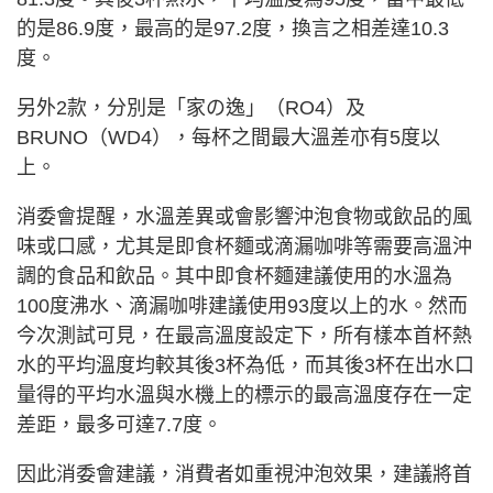
的是86.9度，最高的是97.2度，換言之相差達10.3
度。
另外2款，分別是「家の逸」（RO4）及
BRUNO（WD4），每杯之間最大溫差亦有5度以
上。
消委會提醒，水溫差異或會影響沖泡食物或飲品的風
味或口感，尤其是即食杯麵或滴漏咖啡等需要高溫沖
調的食品和飲品。其中即食杯麵建議使用的水溫為
100度沸水、滴漏咖啡建議使用93度以上的水。然而
今次測試可見，在最高溫度設定下，所有樣本首杯熱
水的平均溫度均較其後3杯為低，而其後3杯在出水口
量得的平均水溫與水機上的標示的最高溫度存在一定
差距，最多可達7.7度。
因此消委會建議，消費者如重視沖泡效果，建議將首