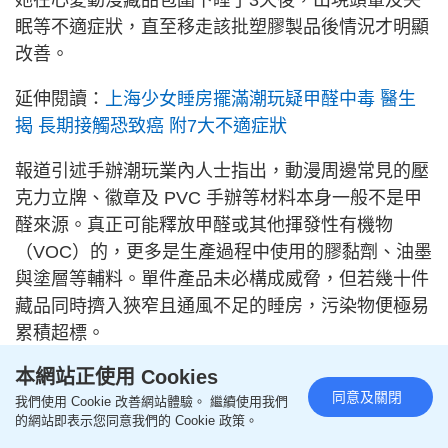
她在心愛動漫藏品包圍下睡了3天後，出現頭暈及失
眠等不適症狀，直至移走該批塑膠製品後情況才明顯
改善。
延伸閱讀：
上海少女睡房擺滿潮玩疑甲醛中毒 醫生
揭 長期接觸恐致癌 附7大不適症狀
報道引述手辦潮玩業內人士指出，動漫周邊常見的壓
克力立牌、徽章及 PVC 手辦等材料本身一般不是甲
醛來源。真正可能釋放甲醛或其他揮發性有機物
（VOC）的，更多是生產過程中使用的膠黏劑、油墨
與塗層等輔料。單件產品未必構成威脅，但若幾十件
藏品同時擠入狹窄且通風不足的睡房，污染物便極易
累積超標。
本網站正使用 Cookies
同意及關閉
我們使用 Cookie 改善網站體驗。 繼續使用我們
的網站即表示您同意我們的 Cookie 政策。