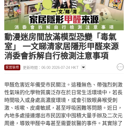
動漫迷房間放滿模型恐變「毒氣
室」 一文睇清家居隱形甲醛來源
消委會拆解自行檢測注意事項
更新時間：06:00 2026-07-24 HKT
家居裝修
甲醛危害近年備受市民關注。這種無色、帶強烈刺激
性氣味的化學物質廣泛存在於日常生活環境中，若長
時間吸入或身處高濃度環境，或會引致眼鼻喉受刺
激、咳嗽、皮膚敏感，甚至呼吸困難等問題。近日，
內地多處接連爆出市民因家中囤積大量手辦及二次元
周邊，導致甲醛中毒甚至需要就醫的事件。其實除了