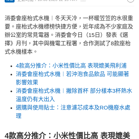
消委會座枱式水機︱冬天天冷，一杯暖笠笠的水很重
要。座枱式水機標榜快捷方便，近年成為不少家庭及
辦公室的常見電器。消委會今日（15日）發表《選
擇》月刊，其中與機電工程署，合作測試了8款座枱
式水機樣本。
4款高分推介：小米性價比高 表現媲美飛利浦
消委會座枱式水機︱若沖泡食品飲品 可能顯著
影響效果
消委會座枱式水機︱撇除首杯 部分樣本3杯熱水
溫度仍有大出入
選購與使用貼士：注意濾芯成本及RO機廢水處
理
4款高分推介：小米性價比高 表現媲美