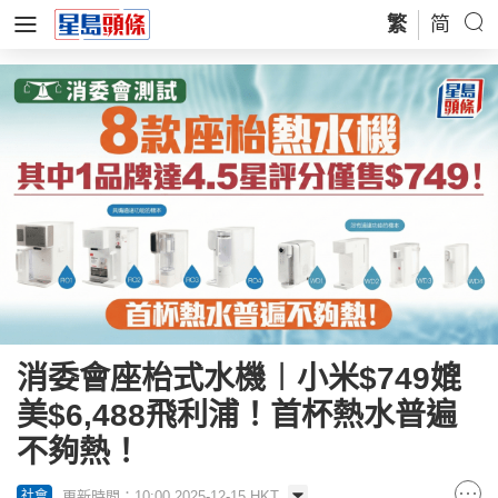
繁
简
消委會座枱式水機︱小米$749媲
美$6,488飛利浦！首杯熱水普遍
不夠熱！
更新時間：10:00 2025-12-15 HKT
社會