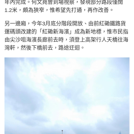
年內完成。何文堯曾到場視察，發現部分路段僅闊
1.2米，頗為狹窄，惟希望先打通，再作改善。
另一邊廂，今年3月底分階段開放、由前紅磡鐵路貨
運碼頭改建的「紅磡新海濱」成為新地標，惟市民指
由尖沙咀海濱長廊前去時，須登上高架行人天橋往海
灣軒，然後下橋前去，路途迂迴。