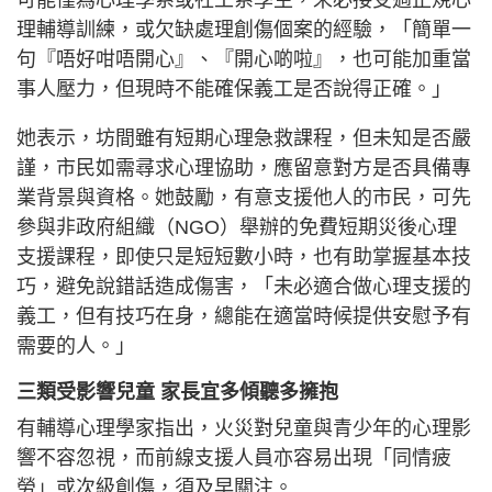
理輔導訓練，或欠缺處理創傷個案的經驗，「簡單一
句『唔好咁唔開心』、『開心啲啦』，也可能加重當
事人壓力，但現時不能確保義工是否說得正確。」
她表示，坊間雖有短期心理急救課程，但未知是否嚴
謹，市民如需尋求心理協助，應留意對方是否具備專
業背景與資格。她鼓勵，有意支援他人的市民，可先
參與非政府組織（NGO）舉辦的免費短期災後心理
支援課程，即使只是短短數小時，也有助掌握基本技
巧，避免說錯話造成傷害，「未必適合做心理支援的
義工，但有技巧在身，總能在適當時候提供安慰予有
需要的人。」
三類受影響兒童 家長宜多傾聽多擁抱
有輔導心理學家指出，火災對兒童與青少年的心理影
響不容忽視，而前線支援人員亦容易出現「同情疲
勞」或次級創傷，須及早關注。