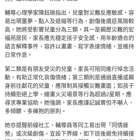
輔導心理學家陳鈺瑜指出，兒童對災難反應敏感，容
易出現噩夢、黏人及退縮等行為，創傷後遺症風險較
高。她將受影響兒童分為三類，其一是親歷災難的宏
福苑居民，家長應先穩定孩子安全感，用年齡適合的
語言解釋事件，容許以畫畫、寫字表達情緒，並維持
日常作息。
第二類是有朋友受災的兒童，家長可陪同進行悼念活
動，有助正常化哀傷情緒；第三類則是通過直播或親
身前往獻花的兒童，應限制其接觸災難畫面；如孩子
持續拒絕上學、繪畫火災場景等行為超過2星期，應
尋求專業協助。她強調，家長應謹記誠實但不嚇人、
多傾聽、多擁抱的原則。
她亦提醒前線社工、輔導員等同工易出現「同情疲
勞」或次級創傷，宜設下界線，如下班後避免持續接