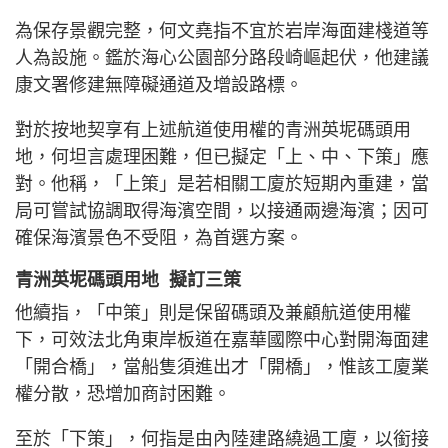
為保存景觀完整，何文堯指不宜於岩岸海面建棧道等
人為設施。鑑於海心公園部分路段崎嶇起伏，他建議
康文署修建無障礙通道及增設路標。
對於按地契享有上述航道使用權的青洲英坭碼頭用
地，何坦言處理困難，但已擬定「上、中、下策」應
對。他稱，「上策」是若相關工廈於短期內重建，當
局可嘗試協調取得海濱空間，以接通兩邊海濱；因可
確保海濱景色不受阻，為首選方案。
青洲英坭碼頭用地 擬訂三策
他續指，「中策」則是保留碼頭及兼顧航道使用權
下，可效法北角東岸板道在嘉華國際中心對開海面建
「開合橋」，當船隻須進出才「開橋」，惟該工廈業
權分散，恐增加商討困難。
至於「下策」，何指是由內陸建路繞過工廈，以銜接