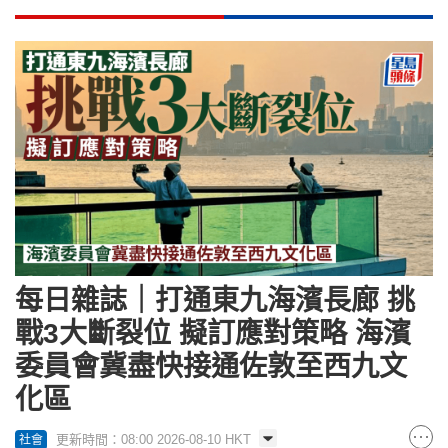
每日雜誌｜打通東九海濱長廊 挑
戰3大斷裂位 擬訂應對策略 海濱
委員會冀盡快接通佐敦至西九文
化區
更新時間：08:00 2026-08-10 HKT
社會