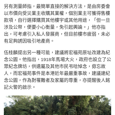
另有測量師指，最簡單直接的解決方法，是由房委會
以市價向受災業主收購其業權，個別業主可獲得售樓
款項，自行選擇購買其他樓宇或其他用途，「但一旦
涉及公帑，便要小心衡量，免引起輿論。」他亦指
出，可考慮引入私人發展商，但目前樓市疲弱，未必
有足夠誘因吸引地產商。
伍桂麟提出另一種可能，建議將宏福苑原址改建為紀
念公園。他指出，1918年馬場大火，政府也設立了公
眾紀念牌坊，供遺屬及其他市民弔唁悼念，毋忘故
人，而宏福苑事件是本港近年最嚴重事故，建議建紀
念公園，作為對罹難者及家屬的尊重，亦提醒後人銘
記火警的啟示。