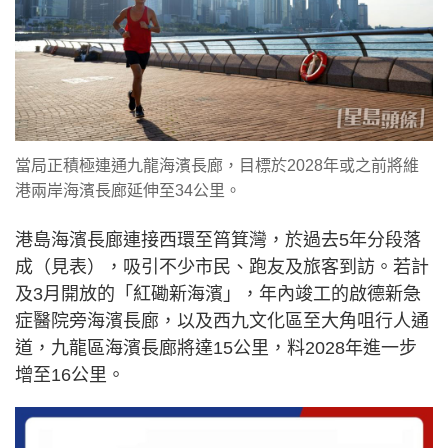
當局正積極連通九龍海濱長廊，目標於2028年或之前將維
港兩岸海濱長廊延伸至34公里。
港島海濱長廊連接西環至筲箕灣，於過去5年分段落
成（見表），吸引不少市民、跑友及旅客到訪。若計
及3月開放的「紅磡新海濱」，年內竣工的啟德新急
症醫院旁海濱長廊，以及西九文化區至大角咀行人通
道，九龍區海濱長廊將達15公里，料2028年進一步
增至16公里。