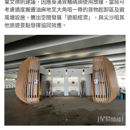
葉文祺則建議，因應葵涌貨櫃碼頭使用放緩，當局可
考慮適度搬遷油麻地至大角咀一帶的貨物起卸區及避
風塘設施，騰出空間發展「遊艇經濟」，與尖沙咀其
他旅遊景點發揮協同效應。