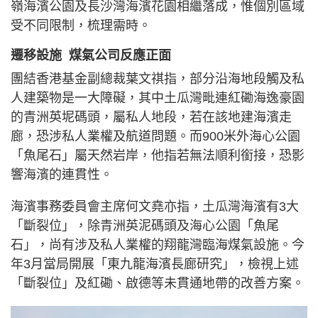
嶺海濱公園及長沙灣海濱花園相繼落成，惟個別區域
受不同限制，梳理需時。
遷移設施 煤氣公司反應正面
團結香港基金副總裁葉文祺指，部分沿海地段觸及私
人建築物是一大障礙，其中土瓜灣毗連紅磡海逸豪園
的青洲英坭碼頭，屬私人地段，若在該地建海濱走
廊，恐涉私人業權及航道問題。而900米外海心公園
「魚尾石」屬天然岩岸，他指若無法順利銜接，恐影
響海濱的連貫性。
海濱事務委員會主席何文堯亦指，土瓜灣海濱有3大
「斷裂位」，除青洲英泥碼頭及海心公園「魚尾
石」，尚有涉及私人業權的翔龍灣臨海煤氣設施。今
年3月當局開展「東九龍海濱長廊研究」，檢視上述
「斷裂位」及紅磡、啟德等未貫通地帶的改善方案。