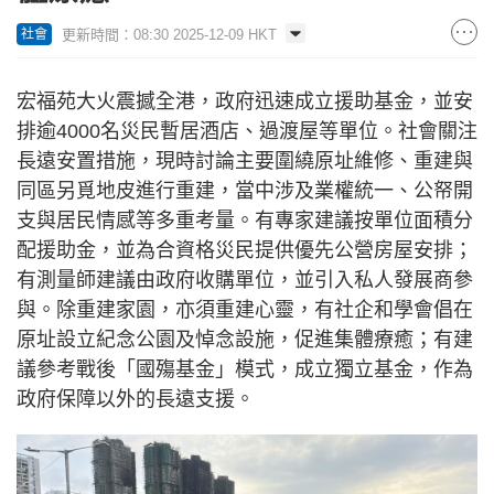
更新時間：08:30 2025-12-09 HKT
社會
宏福苑大火震撼全港，政府迅速成立援助基金，並安
排逾4000名災民暫居酒店、過渡屋等單位。社會關注
長遠安置措施，現時討論主要圍繞原址維修、重建與
同區另覓地皮進行重建，當中涉及業權統一、公帑開
支與居民情感等多重考量。有專家建議按單位面積分
配援助金，並為合資格災民提供優先公營房屋安排；
有測量師建議由政府收購單位，並引入私人發展商參
與。除重建家園，亦須重建心靈，有社企和學會倡在
原址設立紀念公園及悼念設施，促進集體療癒；有建
議參考戰後「國殤基金」模式，成立獨立基金，作為
政府保障以外的長遠支援。