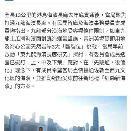
全長13公里的港島海濱長廊去年底貫通後，當局聚焦
打通九龍海濱長廊。有民間智庫及海濱事務委員會成
員均指出，九龍部分沿海地受客觀條件限制，如東九
龍土瓜灣海濱面對臨海煤氣設施、青洲英坭碼頭用地
及海心公園天然岩岸3大「斷裂位」挑戰。當局早前
啟動「東九龍海濱長廊研究」探討，有委員會成員透
露已擬訂「上、中及下策」應對。在「先駁通，後優
化」理念下，有成員希望當局盡快接通佐敦至西九文
化區的海濱，並推動縮短尖東前往新地標「紅磡新海
濱」的方案。