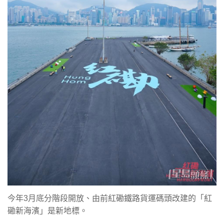
今年3月底分階段開放、由前紅磡鐵路貨運碼頭改建的「紅
磡新海濱」是新地標。