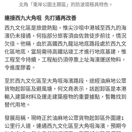
北角「東岸公園主題區」的防波堤極具特色。
連接西九大角咀 先打通再改善
西九文化區是旅遊熱點，惟尖沙咀中港城至西九的海
濱仍未接通，何指部分旅客須由佐敦徒步前往，情況
欠佳。他稱，由於高鐵西九龍站地底路段處於西九文
化區地底，當局需待高鐵站竣工才進行地底基建，惟
工程至今持續，工程船仍須停靠上址海濱運送物料，
令進度膠着。
至於西九文化區至大角咀海濱路段，途經油麻地公眾
貨物起卸區及避風塘，何文堯表示，該起卸區是本港
輸入建築材料及運走建築廢物的重要據點，暫難找到
替代用地。
發展局稱，現時正於油麻地公眾貨物起卸區外圍建1
公里行人道，連通西九文化區至大角咀海濱，預期今