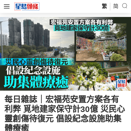
繁
简
每日雜誌｜宏福苑安置方案各有
利弊 覓地建家保守計30億 災民心
靈創傷待復元 倡設紀念設施助集
體療癒