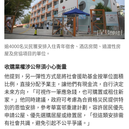
逾4000名災民獲安排入住青年宿舍、酒店房間、過渡性房
屋及房協項目的單位。
收購業權涉公帑須小心衡量
他提到，另一彈性方式是將社會援助基金按單位面積
比例，直接分配予業主，讓他們有現金流，自行決定
未來方向，「可視作一筆應急錢，也可購置或租住新
家。」他同時建議，政府可考慮為合資格災民提供特
別的恩恤安排，參考華富邨重建計劃，容許居民優先
申請公屋、優先選購居屋或綠置居，「但這類安排需
有社會共識，避免引起不公平爭議。」