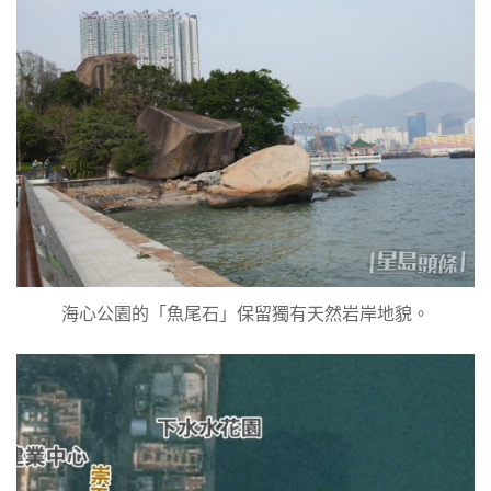
海心公園的「魚尾石」保留獨有天然岩岸地貌。