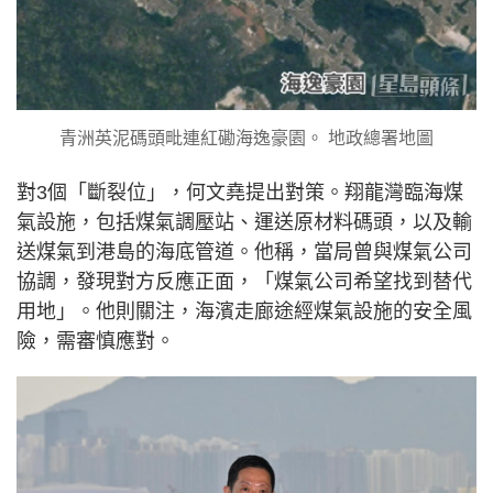
青洲英泥碼頭毗連紅磡海逸豪園。 地政總署地圖
對3個「斷裂位」，何文堯提出對策。翔龍灣臨海煤
氣設施，包括煤氣調壓站、運送原材料碼頭，以及輸
送煤氣到港島的海底管道。他稱，當局曾與煤氣公司
協調，發現對方反應正面，「煤氣公司希望找到替代
用地」。他則關注，海濱走廊途經煤氣設施的安全風
險，需審慎應對。