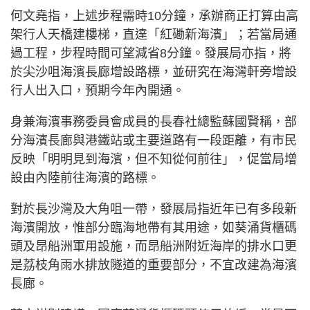
何文堯指，上述步程需時10分鐘，承辦商正打算由高
架行人天橋建樓梯，直達「紅磡新海濱」；若當局通
過工程，步程時間可望減省8分鐘。發展局亦指，將
於尖沙咀海濱長廊增設路標，並研究在海灣軒旁增設
行人出入口，預期今年內開通。
身兼海濱事務委員會成員的長春社總監蘇國賢稱，部
分海濱長廊與港鐵站或主要道路有一段距離，有市民
反映「明明見到海濱，但不知從何前往」，促當局增
設由內陸前往海濱的路標。
對於長沙灣及大角咀一帶，發展局指近年已有多段新
海濱開放，惟部分臨海地帶有其用途，如葵涌貨櫃碼
頭及昂船洲軍用設施，而昂船洲附近海岸的排水口更
是荔枝角雨水排放隧道的重要部分，不宜改建為海濱
長廊。