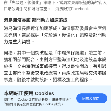
在「先駁通，後優化」策略下，當局於東岸板道的海裕街入
口增設洗手間和淋浴設施。 海濱限定Facebook
港島海濱長廊 部門助力加速落成
港島海濱長廊近年加速落成，海濱事務委員會主席何
文堯稱，當局採納「先駁通，後優化」策略及部門助
力是重大契機。
何指，其中一個突破點是「中環灣仔繞道」竣工前，
獲相關部門配合，由對方平整海濱用地及建設基本設
施後，交由海港辦事處接管，得以盡快開放；有別過
去由部門平整後交地政總署，再經政策局轉交海港辦
事處，隨後才啟動設計、招標及施工的程序。
與私人發展綑綁 亦具助力
本網站正使用 Cookies
有海濱事務委員會前成員指，過去委員會成員多聆
同意及關閉
我們使用 Cookie 改善網站體驗。 繼續使用我們
的網站即表示您同意我們的 Cookie 政策。
聽，現時則勇於表達意見，甚至主動聯絡部門協調，