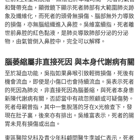
和聲帶充血，顯微鏡下顯示死者肺部有大範圍肺炎跡
象及纖維化，而死者的頭骨無損傷、腦部無外力導致
的損傷，亦無腦組織進入鼻腔。吳維富續指，死者離
世前鼻腔的紅色黏液，是肺炎導致肺部分泌的分泌
物，由氣管倒入鼻腔中，完全可以解釋。
腦萎縮屬非直接死因 與本身代謝病有關
至於凝血功能，吳指如果鼻喉引致輕微損傷，死後有
機會流血，即使是小傷口也會持續流血。吳表示死者
的死因為肺炎，非直接死因為腦萎縮，與死者本身患
新陳代謝病有關，否認當中有疏忽照顧或可疑傷勢。
死者母親曾指，其中一隻脫落的牙在X光檢查下，發
現在肚子裏，後來亦有排出。吳維富表示，死者的腸
胃未見有損傷或出血。
東區醫院兒科及青少年科顧問醫生李誠仁表示，死者