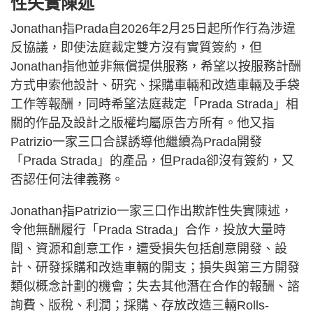
性失實陳述
Jonathan指Prada自2026年2月25日起所作行為涉違
反協議，即使法庭裁定雙方沒有實質簽約，但
Jonathan指他並非無償提供服務，希望以按服務計酬
方式申索他設計、研究、採購車輛和改造車輛及手袋
工作等報酬，同時希望法庭裁定「Prada Strada」相
關的作品及設計之版權均屬原告方所有。他又指
Patrizio一家三口合謀誘導他繼續為Prada開發
「Prada Strada」的產品，但Prada卻沒有簽約，又
否認任何法律義務。
Jonathan指Patrizio一家三口作出欺詐性失實陳述，
令他無酬履行「Prada Strada」合作，投放大量時
間、資源和創意工作，遭受損失包括創意開發、設
計、研發採購和改造車輛的開支；損失與第三方開發
類似概念計劃的機會；失去其他潛在合作的報酬、諮
詢費、版稅、利潤；採購、存放改造三輛Rolls-