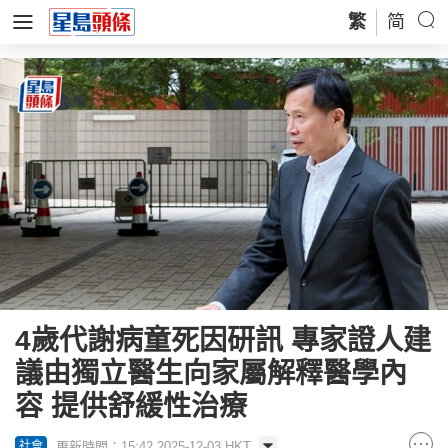
繁
简
4歲代謝病童死因研訊 專家證人建
議由獨立醫生向家屬解釋醫學內
容 提供舒緩性治療
更新時間：15:42 2025-12-03 HKT
社會