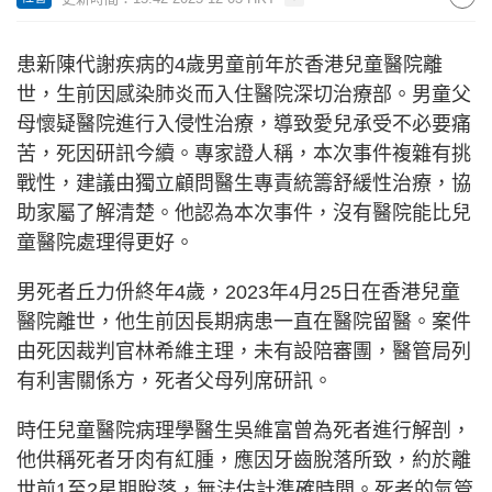
患新陳代謝疾病的4歲男童前年於香港兒童醫院離
世，生前因感染肺炎而入住醫院深切治療部。男童父
母懷疑醫院進行入侵性治療，導致愛兒承受不必要痛
苦，死因研訊今續。專家證人稱，本次事件複雜有挑
戰性，建議由獨立顧問醫生專責統籌舒緩性治療，協
助家屬了解清楚。他認為本次事件，沒有醫院能比兒
童醫院處理得更好。
男死者丘力㐼終年4歲，2023年4月25日在香港兒童
醫院離世，他生前因長期病患一直在醫院留醫。案件
由死因裁判官林希維主理，未有設陪審團，醫管局列
有利害關係方，死者父母列席研訊。
時任兒童醫院病理學醫生吳維富曾為死者進行解剖，
他供稱死者牙肉有紅腫，應因牙齒脫落所致，約於離
世前1至2星期脫落，無法估計準確時間。死者的氣管