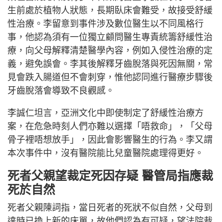
生前處於植物人狀態，長期臥床會難受，故接受舒緩
性治療。李留意到事件涉及數位醫生以不同風格行
事，他認為須有一位獨立顧問醫生專責統籌舒緩性治
療，向父母解釋清楚醫學內容，例如入侵性治療的定
義，避免誤會。李其後解釋牙齒脫落與死因無關，常
見會跌入腸道但不會刺穿，惟他認同進行醫療步驟後
牙齒脫落會導致不良觀感。
李誠仁坦言，亞洲文化中即使制定了舒緩性治療方
案，在危急時刻人們亦難以選擇「唔救命」，「父母
骨子裡唔想放手」，因此會影響醫生的行為。李又謂
本次事件中，沒有醫院能比兒童醫院處理得更好。
死者父親望裁定死因存疑 醫管局指應裁
死於自然
死者父親陳詞指，當日死者的死狀不似自然，父母到
達時已換上新的床單，故他們認為有可疑，望法院裁