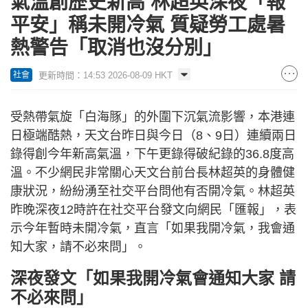
氣溫創歷史新高 林超英深夜「報
平安」稱未開冷氣 質疑勞工處暑
熱警告「取消也沒分別」
更新時間：14:53 2026-08-09 HKT
社會
受熱帶氣旋「白海豚」的外圍下沉氣流影響，本港連
日極端酷熱，天文台昨日與今日（8、9日）連續兩日
錄得創今年新高氣溫，下午更錄得破紀錄的36.8度高
溫。不少網民非常關心天文台前台長林超英的身體健
康狀況，紛紛湧至社交平台問他有否開冷氣。林超英
昨晚深夜12時許在社交平台發文向網民「匯報」，表
示今年暫時未開冷氣，直言「如果我開冷氣，我會通
知大家，請不必來問」。
深夜發文「如果我開冷氣會通知大家 請
不必來問」