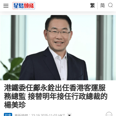
繁
简
港鐵委任鄺永銓出任香港客運服
務總監 接替明年接任行政總裁的
楊美珍
更新時間：23:19 2025-11-03 HKT
社會