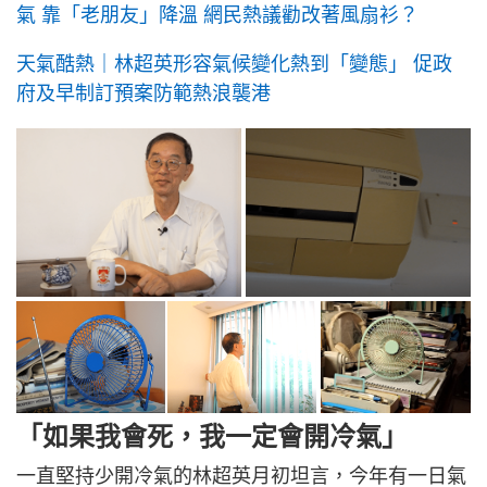
氣 靠「老朋友」降溫 網民熱議勸改著風扇衫？
天氣酷熱｜林超英形容氣候變化熱到「變態」 促政
府及早制訂預案防範熱浪襲港
「如果我會死，我一定會開冷氣」
一直堅持少開冷氣的林超英月初坦言，今年有一日氣