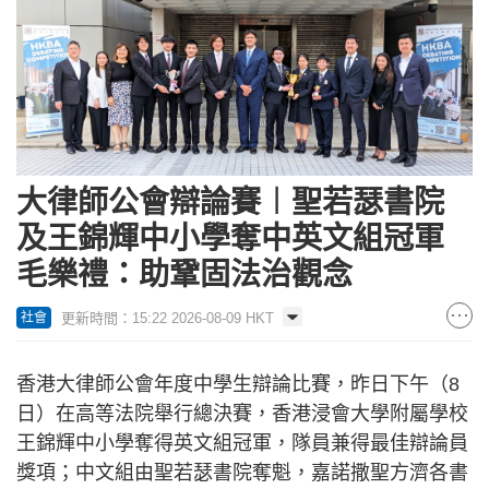
大律師公會辯論賽︱聖若瑟書院
及王錦輝中小學奪中英文組冠軍
毛樂禮：助鞏固法治觀念
更新時間：15:22 2026-08-09 HKT
社會
香港大律師公會年度中學生辯論比賽，昨日下午（8
日）在高等法院舉行總決賽，香港浸會大學附屬學校
王錦輝中小學奪得英文組冠軍，隊員兼得最佳辯論員
獎項；中文組由聖若瑟書院奪魁，嘉諾撒聖方濟各書