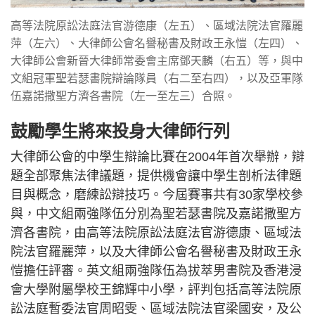
高等法院原訟法庭法官游德康（左五）、區域法院法官羅麗
萍（左六）、大律師公會名譽秘書及財政王永愷（左四）、
大律師公會新晉大律師常委會主席鄧天麟（右五）等，與中
文組冠軍聖若瑟書院辯論隊員（右二至右四），以及亞軍隊
伍嘉諾撒聖方濟各書院（左一至左三）合照。
鼓勵學生將來投身大律師行列
大律師公會的中學生辯論比賽在2004年首次舉辦，辯
題全部聚焦法律議題，提供機會讓中學生剖析法律題
目與概念，磨練訟辯技巧。今屆賽事共有30家學校參
與，中文組兩強隊伍分別為聖若瑟書院及嘉諾撒聖方
濟各書院，由高等法院原訟法庭法官游德康、區域法
院法官羅麗萍，以及大律師公會名譽秘書及財政王永
愷擔任評審。英文組兩強隊伍為拔萃男書院及香港浸
會大學附屬學校王錦輝中小學，評判包括高等法院原
訟法庭暫委法官周昭雯、區域法院法官梁國安，及公