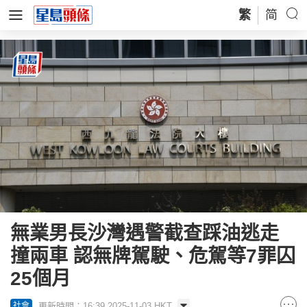
繁
简
無業男長沙灣遇警截查踩油逃走
撞兩車 認無牌駕駛、危駕等7罪囚
25個月
更新時間：16:39 2025-11-03 HKT
社會