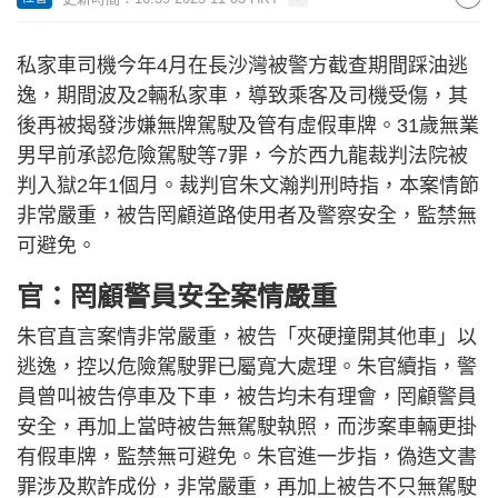
私家車司機今年4月在長沙灣被警方截查期間踩油逃
逸，期間波及2輛私家車，導致乘客及司機受傷，其
後再被揭發涉嫌無牌駕駛及管有虛假車牌。31歲無業
男早前承認危險駕駛等7罪，今於西九龍裁判法院被
判入獄2年1個月。裁判官朱文瀚判刑時指，本案情節
非常嚴重，被告罔顧道路使用者及警察安全，監禁無
可避免。
官：罔顧警員安全案情嚴重
朱官直言案情非常嚴重，被告「夾硬撞開其他車」以
逃逸，控以危險駕駛罪已屬寬大處理。朱官續指，警
員曾叫被告停車及下車，被告均未有理會，罔顧警員
安全，再加上當時被告無駕駛執照，而涉案車輛更掛
有假車牌，監禁無可避免。朱官進一步指，偽造⽂書
罪涉及欺詐成份，非常嚴重，再加上被告不只無駕駛