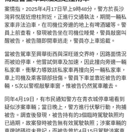
案情指，2025年4月17日早上9時48分，警方於長沙
灣昇悅居近燈柱附近，正進行交通執法，期間一輛私
家車非法泊車，在司機位旁邊的地上有啤酒罐等。警
員上前查看，發現被告坐在司機位睡覺，警員敲窗叫
醒被告，被告隨即開車逃走，警員亦上車追截。
當被告駕車至興華街西與深旺道交界時，因路面情況
而被迫停車，他嘗試倒車及加速，因此撞向旁邊一輛
私家車，衝擊力導致該私家車再撞向另一輛私家車，
車上司機及乘客頸部扭傷。警員下車並靠近被告的車
輛，5次以警棍敲擊車窗，惟被告仍然駕車離去。
同年4月19日，有市民通知警方在青衣城停車場看到
疑似涉案車輛；當日晚上，警方進行伏擊行動，拘捕
被告。調查後發現，被告持有的3個臨時駕駛執照均
已過期，故案發時被告無有效駕駛執照；涉案車輛的
車牌號碼從未登記，而被告曾於4月15日駕駛涉案車