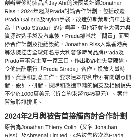
創辦奢侈時裝品牌Jay Ahr的法國設計師Jonathan
Riss，2024年起與Prada討論合作計劃，包括改造
Prada Galleria及Nylon手袋，改造勞斯萊斯汽車並名
為「Prada Strada」的計劃等，但他花費重大努力與
資源改造手袋及汽車後，Prada卻基於「問責」而暫
停合作計劃及拒絕簽約。Jonathan Riss入稟香港高
等法院控告全球知名意大利奢侈時尚品牌Prada及
Prada董事會主席一家三口，作出欺詐性失實陳述，
令他無酬履行「Prada Strada」合作，投放大量時
間、資源和創意工作，要求連本帶利申索有關創意開
發、設計、研發、採購和改造車輛的開支及相關損失
不少於1000萬美元（折合約港幣7845萬元）。案件
暫無聆訊排期。
2024年2月與被告首接觸商討合作計劃
原告為Jonathan Thierry Colin（又名 Jonathan
Riss）及Ahrsenal Limited，4名被告依次為Prada