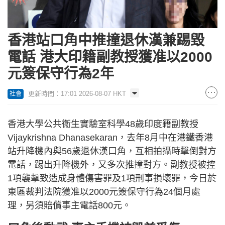
香港站口角中推撞退休漢兼踢毀
電話 港大印籍副教授獲准以2000
元簽保守行為2年
更新時間：17:01 2026-08-07 HKT
社會
香港大學公共衞生實驗室科學48歲印度籍副教授
Vijaykrishna Dhanasekaran，去年8月中在港鐵香港
站升降機內與56歲退休漢口角，互相拍攝時擊倒對方
電話，踢出升降機外，又多次推撞對方。副教授被控
1項襲擊致造成身體傷害罪及1項刑事損壞罪，今日於
東區裁判法院獲准以2000元簽保守行為24個月處
理，另須賠償事主電話800元。