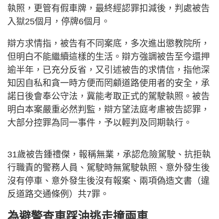
執照，更管有假車牌，最終經認罪扣減後，判處被告
入獄25個月，停牌6個月。
辯方求情指，被告有不同案底，多次進出懲教院所，
但明白不能繼續這樣的生活。辯方強調被告至今還押
逾半年，已充分反省，又引述被告的求情信，指他深
知因自私和貪一時方便而罔顧道路使用者的安全，承
諾日後會奉公守法，冀能考取正式的駕駛執照。被告
明白本案嚴重必然判監，辯方望法庭考慮被告認罪，
大部分控罪為同一事件，予以輕判及同期執行。
31歲被告鍾禮傑，報稱無業，承認危險駕駛、抗拒執
行職責的警務人員、駕駛時無駕駛執照、意外發生後
沒有停車、意外發生後沒有報案、兩項偽造⽂書（違
反道路交通條例）共7罪。
為避警查車踩油逃走撞兩車