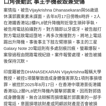
口角後動武 事主手機被毀兼受傷
案情指，被告Vijaykrishna Dhanasekaran與56歲退
休漢郭震東素未謀面，去年8月17日傍晚6時許，2人
在港鐵香港站2樓PL8號升降機附近發生瑣碎爭執，
被告用電話拍攝對方，對方隨即以牙還牙。被告敲打
對方電話致電話墮地，再多次推撞對方，將地上電話
踢出升降機。事後事主下肢左臂擦損，事主的三星
Galaxy Note 20電話則有多處刮痕凹痕，螢幕爆裂。
案發過程由閉路電視紀錄。案件報警處理，被告被捕
後保持沉默。
印度籍被告DHANASEKARAN Vijaykrishna報稱大學
教授，被控1項襲擊致造成身體傷害罪及1項刑事損壞
罪，被控於2025年8月17日，在香港中環港景街港鐵
香港站L2層PL8號升降機內襲擊郭震東，因而對郭造
成身體傷害，無合法辯解而損壞屬於郭震東的一部手
提電話，意圖損壞該財產或罔顧該財產是否會被損