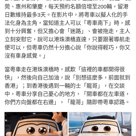
莞、惠州和肇慶，每天預約名額倍增至200輛，留港
日數維持最多3天。在影片中，將粵車以擬人化的手
法化身為主角，當知道主人可以「粵車南下」時，感
到十分興奮，但又擔心會「迷路」、會被拖走，主人
立刻安慰它，說可以港珠澳橋直達，只要跟著導航走
便可以，但粵車仍然十分擔心說「你說得輕巧，你又
沒有車身感覺。」
當粵車走在港珠澳橋時，感歎「這裡的車都開得很
快」，然後向自己加油，說「別想這麼多，前面就到
香港」；到香港後遇到一輛的士「龍哥」，在交談
中，粵車分享自己憂心的地方，「開車都在左車道，
你們方向盤都在右邊」，「龍哥」隨即帶粵車認路。