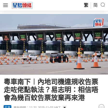
繁
简
粵車南下︱內地司機違規收告票
走咗佬點執法？易志明：相信唔
會為幾百蚊告票放棄再來港
更新時間：11:31 2025-11-03 HKT
社會