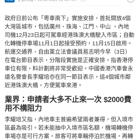
政府日前公布「粵車南下」實施安排，首批開放4個
大灣區城巿，包括廣州、珠海、江門、中山 ，內地
司機12月23日起可駕車經港珠澳大橋駛入市區；自動
化轉機停車場11月1日起接受預約，11月15日啟用。
航運交通界、自由黨立法會議員易志明今早（3日）
在電台節目表示，分階段實施是正確安排，指香港停
車位有限，料計劃將非常受歡迎。中國香港汽車會永
遠名譽會長李耀培亦在同一節目表示，這4個城市鄰
近港珠澳大橋，方便駕車來港。
業界：申請者大多不止來一次 $2000費
用不構阻力
李耀培又指，內地車主普遍希望兩者兼得，但入境市
區最為吸引。若未能抽中入境市區名額，機場轉機停
車場亦是可行方案，旅客可將車輛停泊於機場，再轉