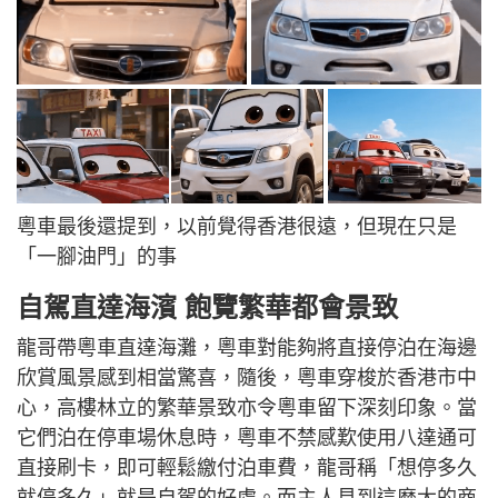
粵車最後還提到，以前覺得香港很遠，但現在只是
「一腳油門」的事
自駕直達海濱 飽覽繁華都會景致
龍哥帶粵車直達海灘，粵車對能夠將直接停泊在海邊
欣賞風景感到相當驚喜，隨後，粵車穿梭於香港市中
心，高樓林立的繁華景致亦令粵車留下深刻印象。當
它們泊在停車場休息時，粵車不禁感歎使用八達通可
直接刷卡，即可輕鬆繳付泊車費，龍哥稱「想停多久
就停多久」就是自駕的好處。而主人見到這麼大的商