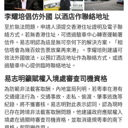
李耀培倡仿外國 以酒店作聯絡地址
至於執法問題，申請人須提交香港住址證明及電子聯
絡方式。若無香港住址，可透過驗車中心轉寄運輸署
信件。易志明認為這是無可奈何下的解決方案，「相
信唔會為幾百蚊告票放棄再來港」。李耀培則建議可
效法外國做法，以預訂酒店地址作為聯絡方式，或透
過驗車中心提供臨時聯絡地址。
易志明籲賦權入境處審查司機資格
為防範非法載客取酬，內地當局列明，若粵車在港有
交通違法行為、交通事故、走私、偷渡、肇事逃逸等
紀錄，將不獲審核。易志明對此表示認同，認為現時
已存在跨境非法載客取酬問題，他建議政府應賦權入
境處在過關時審查司機資格，並取消違規粵車的南下
資格，起阻嚇作用。