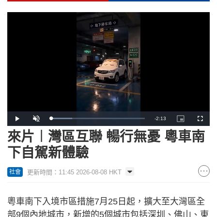
Remaining
-
2:13
Loaded
:
Play
Unmute
Picture-
Fullscr
22.56%
in-
Picture
來片︱灣區互聯 暢行無憂 粵車南
Time
下自駕新體驗
更新時間：11:45 2026-08-08 HKT
社會
粵車南下入境市區措施7月25日起，擴大至大灣區全
部9個內地城市，新增的5個城市包括深圳、佛山、東