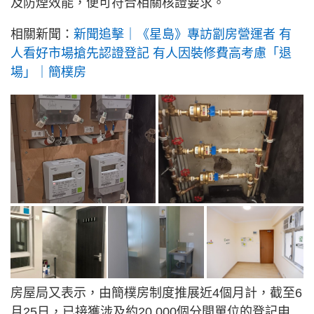
及防煙效能，便可符合相關核證要求。
相關新聞：
新聞追擊｜《星島》專訪劏房營運者 有
人看好市場搶先認證登記 有人因裝修費高考慮「退
場」｜簡樸房
房屋局又表示，由簡樸房制度推展近4個月計，截至6
月25日，已接獲涉及約20,000個分間單位的登記申