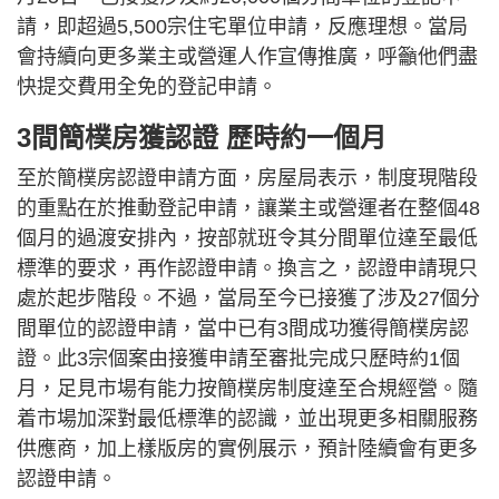
請，即超過5,500宗住宅單位申請，反應理想。當局
會持續向更多業主或營運人作宣傳推廣，呼籲他們盡
快提交費用全免的登記申請。
3間簡樸房獲認證 歷時約一個月
至於簡樸房認證申請方面，房屋局表示，制度現階段
的重點在於推動登記申請，讓業主或營運者在整個48
個月的過渡安排內，按部就班令其分間單位達至最低
標準的要求，再作認證申請。換言之，認證申請現只
處於起步階段。不過，當局至今已接獲了涉及27個分
間單位的認證申請，當中已有3間成功獲得簡樸房認
證。此3宗個案由接獲申請至審批完成只歷時約1個
月，足見市場有能力按簡樸房制度達至合規經營。隨
着市場加深對最低標準的認識，並出現更多相關服務
供應商，加上樣版房的實例展示，預計陸續會有更多
認證申請。