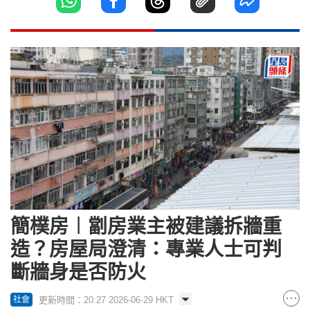
簡樸房︱劏房業主被建議拆牆重
造？房屋局澄清：專業人士可判
斷牆身是否防火
更新時間：20:27 2026-06-29 HKT
社會