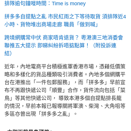
排隊逾句鐘嘥時間：Time is money
拼多多自提點之亂 市民紅雨之下等待取貨 須排隊近4
小時、貨物堆出商場走廊 職員「做到喊」
跨境網購常中伏 商家唔肯退貨？ 粵港澳三地消委會
聯推五大提示 即睇糾紛拆唔掂點算！（附投訴連
結）
近年，內地電商平台積極進軍香港市場，憑藉低價策
略和多樣化的貨品種類吸引消費者。內地多個網購平
台在港推出「一件包郵服務」，而「拼多多」早前宣
布不再跟快遞公司「順豐」合作，貨件流向包括「菜
鳥」等其他快遞公司， 導致本港多個自提點排長龍
的情況，早前本報已報導關將軍澳、柴灣、大角咀等
多區亦曾出現「拼多多之亂」。