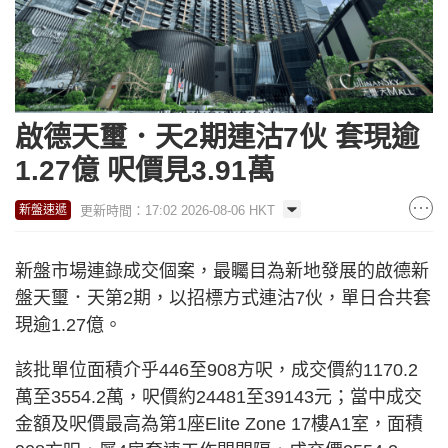
啟德天璽．天2期連沽7伙 套現逾
1.27億 呎價見3.91萬
更新時間：17:02 2026-08-06 HKT
新盤速遞
新盤市場連錄成交個案，最矚目為新地發展的啟德新
盤天璽．天第2期，以招標方式連沽7伙，單日合共套
現逾1.27億。
該批單位面積介乎446至908方呎，成交價約1170.2
萬至3554.2萬，呎價約24481至39143元；當中成交
金額及呎價最高為第1座Elite Zone 17樓A1室，面積