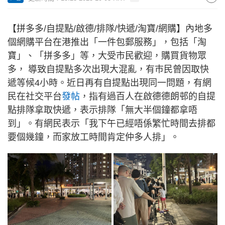
【拼多多/自提點/啟德/排隊/快遞/淘寶/網購】內地多
個網購平台在港推出「一件包郵服務」，包括「淘
寶」、「拼多多」等，大受市民歡迎，購買貨物眾
多， 導致自提點多次出現大混亂，有巿民曾因取快
遞等候4小時。近日再有自提點出現同一問題，有網
民在社交平台
發帖
，指有過百人在啟德德朗邨的自提
點排隊拿取快遞，表示排隊「無大半個鐘都拿唔
到」。有網民表示「我下午已經唔係繁忙時間去排都
要個幾鐘，而家放工時間肯定仲多人排」。