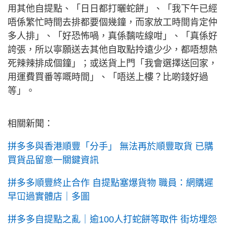
用其他自提點、「日日都打曬蛇餅」、「我下午已經
唔係繁忙時間去排都要個幾鐘，而家放工時間肯定仲
多人排」、「好恐怖喎，真係黐咗線咁」、「真係好
誇張，所以寧願送去其他自取點拎遠少少，都唔想熱
死辣辣排成個鐘」；或送貨上門「我會選擇送回家，
用運費買番等嘅時間」、「唔送上樓？比啲錢好過
等」。
相關新聞：
拼多多與香港順豐「分手」 無法再於順豐取貨 已購
買貨品留意一關鍵資訊
拼多多順豐終止合作 自提點塞爆貨物 職員：網購遲
早冚過實體店｜多圖
拼多多自提點之亂｜逾100人打蛇餅等取件 街坊埋怨