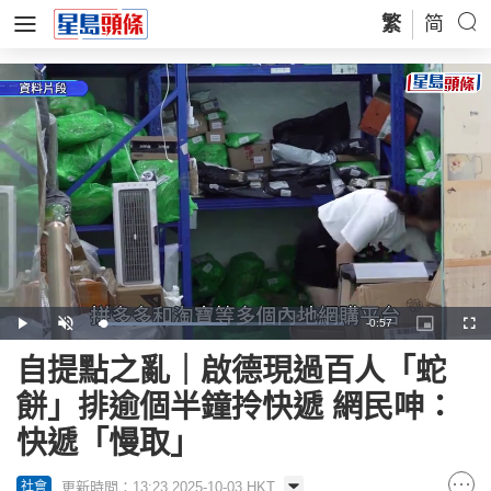
繁
简
Remaining
-
0:57
Loaded
:
Play
Unmute
Picture-
Full
52.42%
in-
Picture
Time
自提點之亂｜啟德現過百人「蛇
餅」排逾個半鐘拎快遞 網民呻：
快遞「慢取」
更新時間：13:23 2025-10-03 HKT
社會