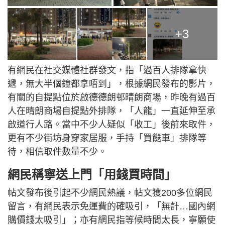
+3
有網民在社交媒體社群發文，指「過百人排隊拿快
遞，無大半個鐘都拿唔到」，根據網民發布的影片，
有關的自提點位於啟德德朗邨晴朗商場，昨晚有過百
人在晴朗商場自提點外排隊，「人龍」一直延伸至承
啟道行人路。當中不少人疑似「收工」後前來取件，
更有不少街坊身穿家居服，手持「買餸車」排隊等
待，相信取件數量不少。
網民稱寧送上門「用錢買時間」
帖文發布後引起不少網民熱議，帖文獲200多位網民
留言，有網民表示免運費的確吸引，「無計…國內網
購價錢太吸引」；亦有網民指等候時間太長，寧願使