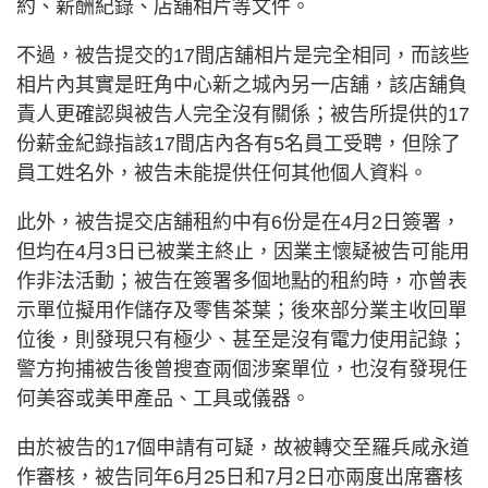
約、薪酬紀錄、店舖相片等文件。
不過，被告提交的17間店舖相片是完全相同，而該些
相片內其實是旺角中心新之城內另一店舖，該店舖負
責人更確認與被告人完全沒有關係；被告所提供的17
份薪金紀錄指該17間店內各有5名員工受聘，但除了
員工姓名外，被告未能提供任何其他個人資料。
此外，被告提交店舖租約中有6份是在4月2日簽署，
但均在4月3日已被業主終止，因業主懷疑被告可能用
作非法活動；被告在簽署多個地點的租約時，亦曾表
示單位擬用作儲存及零售茶葉；後來部分業主收回單
位後，則發現只有極少、甚至是沒有電力使用記錄；
警方拘捕被告後曾搜查兩個涉案單位，也沒有發現任
何美容或美甲產品、工具或儀器。
由於被告的17個申請有可疑，故被轉交至羅兵咸永道
作審核，被告同年6月25日和7月2日亦兩度出席審核