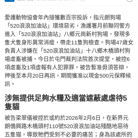
愛護動物協會年內接獲數百宗投訴，指元朗狗場
「520浪浪加油站」環境惡劣，漁護署月前聯同警方
進入「520浪浪加油站」八鄉元崗新村狗場，發現多
隻犬隻身形異常消瘦，帶走11隻狗檢查。狗場47歲女
負責人涉嫌在「520浪浪加油站」十八鄉木橋頭村狗
場虐畜被捕，今日於屯門裁判法院首次提堂，被控6
項虐畜及1項虛報有人犯罪罪。被告暫准毋須答辯，
押後至本月20日再訊，期間獲准以現金500元保釋候
訊。
涉無提供足夠水糧及適當遮蔽處虐待5
隻貓
被告梁翠儀被控於或約於2026年2月6日，在新界元
朗僑興路木橋頭村110號520浪浪加油站殘酷地惡待
五隻猫，導致牠們受到不必要的痛苦；身為該處所的