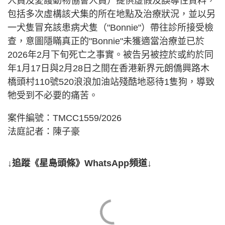
人員及愛護動物協會人員）提供虛假及誤導性資料，
包括多次虛構該犬集的所在地點及治療狀況，並以另
一犬隻冒充該患病犬隻（"Bonnie"）帶往診所接受檢
查，意圖隱瞞真正的"Bonnie"未獲適當治療並已於
2026年2月下旬死亡之事實。被告另被控於或約於同
年1月17日與2月28日之間在香港新界元朗僑興路木
橋頭村110號520浪浪加油站殘酷地惡待1隻狗，導致
牠受到不必要的痛苦。
案件編號：TMCC1559/2026
法庭記者：陳子豪
↓追蹤《星島頭條》WhatsApp頻道↓