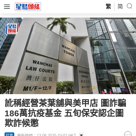
繁
简
訛稱經營茶葉舖與美甲店 圖詐騙
186萬抗疫基金 五旬保安認企圖
欺詐候懲
更新時間：13:08 2025-10-02 HKT
社會