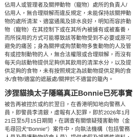
佔用人或管理者及關押動物（寵物）處所的負責人/
佔用人，無合理辯解而違反規定，未能保持該關押動
物的處所清潔、適當通風及排水良好，明知而容許動
物（寵物）在其控制下或在其所內被據有或被畜養，
而所採用的方式可能導致該等動物受到不必要或原可
避免的痛苦；身為關押或拘禁動物多隻動物的人及管
有或控制動物的人，無合法權限或合理辯解，而沒有
每天向該動物提供足夠供其飲用的清潔水分，以及提
供足夠的食物，未有按照規定為該動物提供足夠的食
水/食物/適當的遮蔽處/關押於不適當的籠內。
涉狸貓換太子隱瞞真正Bonnie已死事實
被告再被控於或約於翌日，在香港明知地向警務人
員，即警員李清銀，虛報有人犯罪，即於2026年1月
21日至5月15日期間，在調查有關懷疑殘害動物（金
毛尋回犬"Bonnie"）案件中，向執法機構（包括警務