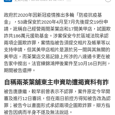
政府於2020年因新冠疫情推出多輪「防疫抗疫基
金」，53歲保安於2020年4月至7月先後提交19份申
請，訛稱自己經營兩間茶葉店和17間美甲店，試圖欺
詐共186萬元援助基金。涉案保安今於區域法院承認
兩項企圖欺詐罪，案情指被告須提交相片及帳單等以
支持申請，但其美甲店相片是源於另一間與其無關的
美甲店，而茶葉店交易記錄上所涉的八達通卡更在被
告家中搜出。法官練錦鴻押後案件至10月16日判刑，
期間被告還押。
自稱兩茶葉舖東主申資助遭揭資料有詐
被告唐康繼，較早前曾表示不認罪，案件原定今早開
審及進行12日審訊，但在兩日前控方得知被告改為認
罪；被告今以書面形式承認兩項企圖欺詐罪，辯方指
被告因病而半身不遂及無法說話。