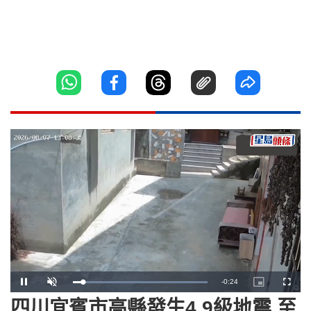
Remaining
-
0:23
Loaded
:
Pause
Unmute
Picture-
Fullscr
100.00%
in-
Picture
四川宜賓市高縣發生4.9級地震 至
Time