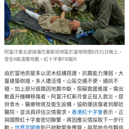
阿富汗東北部接壤巴基斯坦地區於當地時間8月31日晚上，
發生6級淺層地震。紅十字會FB圖片
由於當地房屋多以泥木結構搭建，抗震能力薄弱，大
量建築倒塌，多人遭活埋。山區交通不便、通訊不
穩，加上部分道路因地震中斷，阻礙救援進度，需出
動直升機轉移傷者。阿富汗紅新月會正投入救災，提
供食水、醫療物資及衞生設備，協助運送傷者到鄰近
醫院，並派員評估災情需求。
香港紅十字會
表示，正
與國際紅十字會密切聯繫，將因應災情採取下一步行
動。
世界宣明會
則已啟動緊急應變，與當地合作夥伴