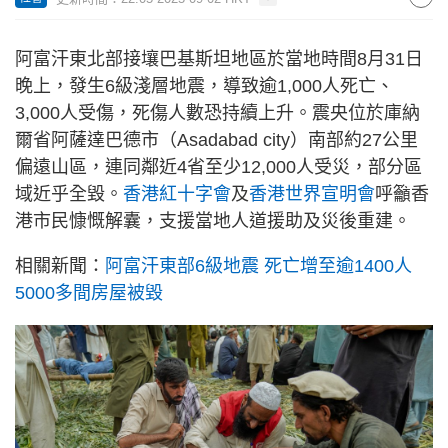
阿富汗東北部接壤巴基斯坦地區於當地時間8月31日
晚上，發生6級淺層地震，導致逾1,000人死亡、
3,000人受傷，死傷人數恐持續上升。震央位於庫納
爾省阿薩達巴德市（Asadabad city）南部約27公里
偏遠山區，連同鄰近4省至少12,000人受災，部分區
域近乎全毀。
香港紅十字會
及
香港世界宣明會
呼籲香
港市民慷慨解囊，支援當地人道援助及災後重建。
相關新聞：
阿富汗東部6級地震 死亡增至逾1400人
5000多間房屋被毀