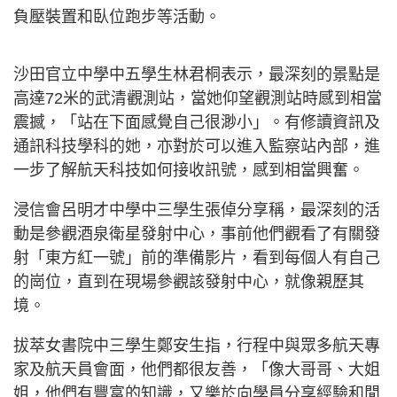
負壓裝置和臥位跑步等活動。
沙田官立中學中五學生林君桐表示，最深刻的景點是
高達72米的武清觀測站，當她仰望觀測站時感到相當
震撼，「站在下面感覺自己很渺小」。有修讀資訊及
通訊科技學科的她，亦對於可以進入監察站內部，進
一步了解航天科技如何接收訊號，感到相當興奮。
浸信會呂明才中學中三學生張倬分享稱，最深刻的活
動是參觀酒泉衛星發射中心，事前他們觀看了有關發
射「東方紅一號」前的準備影片，看到每個人有自己
的崗位，直到在現場參觀該發射中心，就像親歷其
境。
拔萃女書院中三學生鄭安生指，行程中與眾多航天專
家及航天員會面，他們都很友善，「像大哥哥、大姐
姐，他們有豐富的知識，又樂於向學員分享經驗和閒