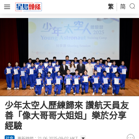
繁
简
少年太空人歷練歸來 讚航天員友
善「像大哥哥大姐姐」樂於分享
經驗
更新時間：21:06 2025-09-02 HKT
社會