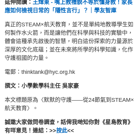
延伸閱讀：
王煒東 - 嘴上教禮貌不等於懂身教！家長
應如何檢視日常的「隱性言行」？｜學友智庫
真正的STEAM×航天教育，並不是單純地教導學生如
何製作水火箭，而是讓他們在科學與科技的實驗中，
體會這種承先啟後的智慧，明白這份探索的力量源於
深厚的文化底蘊；並在未來將所學的科學知識，化作
守護祖國的力量。
電郵：thinktank@hyc.org.hk
撰文：小學數學科主任 吳家豪
本文標題原為〈默默的守護——從24節氣到STEAM×
航天教育〉。
誠邀大家做問卷調查，話俾我哋知你對《星島教育》
有咩意見！連結：>>
按此
<<