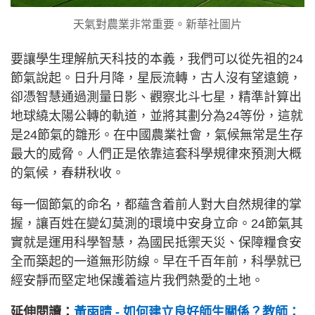
天氣對農業非常重要。新華社圖片
要讓學生理解航天科技的本義，我們可以從先祖的24
節氣說起。日升月降，星辰流轉，古人沒有望遠鏡，
卻憑智慧通過測量日影、觀察北斗七星，精準計算出
地球繞太陽公轉的軌道，並將其劃分為24等份，這就
是24節氣的雛形。在中國農業社會，氣候無常是生存
最大的威脅。人們正是依靠這套科學規律來預測大概
的氣候，春耕秋收。
每一個節氣的命名，都蘊含着前人對大自然規律的掌
握，讓百姓在變幻莫測的環境中安身立命。24節氣其
實就是運用科學智慧，為國民抵禦天災、保障糧食安
全而築起的一道無形防線。早在千百年前，科學就已
經安靜而堅定地保護着這片我們熱愛的土地。
延伸閱讀：
黃雨晴 - 如何建立良好師生關係？教師：