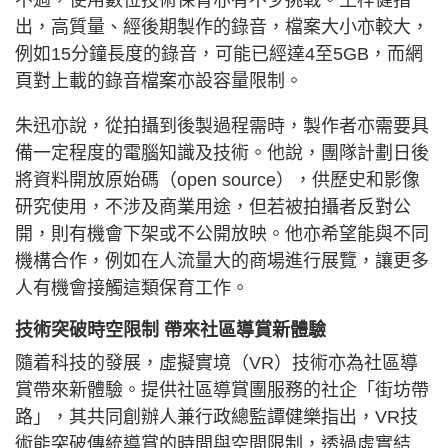
不過，使用數位技術保育亦有不少挑戰。王梓健指
出，高質量、經後期製作的錄音，檔案大小亦較大，
例如15分鐘長度的錄音，可能已經達4至5GB，而網
頁對上載的錄音檔案亦設容量限制。
朱迅亦說，從拍攝到後製過程需時，製作者亦需要具
備一定程度的電腦知識及技術。他說，團隊計劃日後
將資料開放原始碼（open source），供歷史和影像
研究使用，不涉及商業用途，但若被拍攝者反對公
開，則有機會下架或不公開放映。他亦希望能與不同
機構合作，例如在人流量大的商場進行展覽，讓更多
人有機會接觸這類保育工作。
技術突破時空限制 帶來社區導賞新體驗
隨着科技的發展，虛擬實境（VR）技術亦為社區導
賞帶來新體驗。提供社區導賞團服務的社企「街坊帶
路」，其共同創辦人兼行政總監譚健樂指出，VR技
術能突破傳統導賞的時間與空間限制，透過虛實結