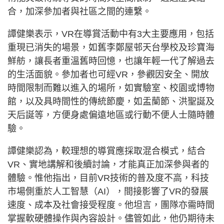
合，加深參加者與社區之間的連繫。
譚健樂表示，VR在導賞活動中有3大主要應用，包括
重現已消失的場景，如舊李鄭屋邨天台學校及珍寶海
鮮舫，讓長者重溫舊時回憶，也讓年輕一代了解過去
的生活面貌。參加者也可經VR，參觀因安全、開放
時間限制而難以進入的場所，如實驗室、校園或博物
館，以及具時間性的傳統節慶，如盂蘭節、洪聖誕及
天后誕等，方便身處偏遠地區或行動不便人士隨時體
驗。
譚健樂認為，較理想的導賞應採取混合模式，結合
VR、實地講解和後續討論，才能真正加深參與者的
體驗。惟他指出，目前VR技術的普及度不高，科技
市場側重於人工智慧（AI），間接影響了VR的發展
速度、成本及社會接受程度。他坦言，團隊亦需時間
掌握軟硬體操作與內容設計。儘管如此，他仍期待未