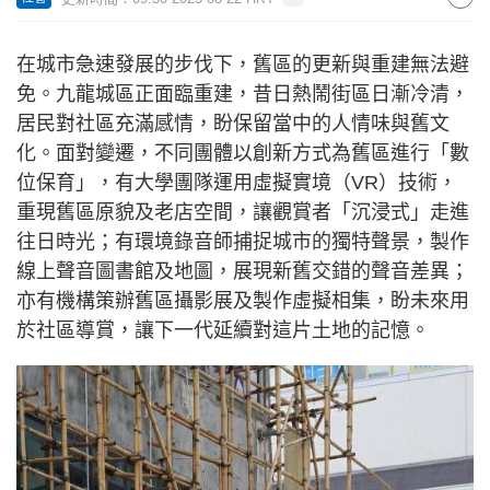
在城市急速發展的步伐下，舊區的更新與重建無法避
免。九龍城區正面臨重建，昔日熱鬧街區日漸冷清，
居民對社區充滿感情，盼保留當中的人情味與舊文
化。面對變遷，不同團體以創新方式為舊區進行「數
位保育」，有大學團隊運用虛擬實境（VR）技術，
重現舊區原貌及老店空間，讓觀賞者「沉浸式」走進
往日時光；有環境錄音師捕捉城市的獨特聲景，製作
線上聲音圖書館及地圖，展現新舊交錯的聲音差異；
亦有機構策辦舊區攝影展及製作虛擬相集，盼未來用
於社區導賞，讓下一代延續對這片土地的記憶。