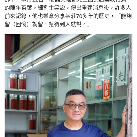
的陳年茶葉。細劉生笑說，傳出重建消息後，許多人
前來記錄，他也樂意分享茶莊70多年的歷史，「能夠
留（回憶）就留，幫得到人就幫。」