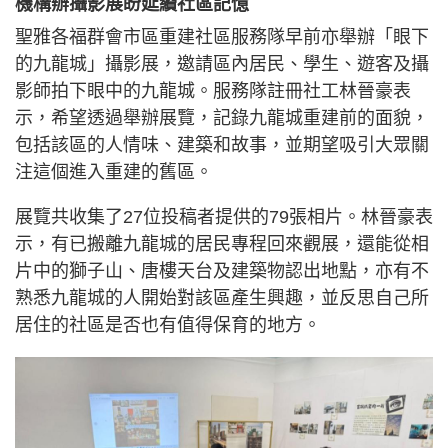
機構辦攝影展盼延續社區記憶
聖雅各福群會市區重建社區服務隊早前亦舉辦「眼下
的九龍城」攝影展，邀請區內居民、學生、遊客及攝
影師拍下眼中的九龍城。服務隊註冊社工林晉豪表
示，希望透過舉辦展覽，記錄九龍城重建前的面貌，
包括該區的人情味、建築和故事，並期望吸引大眾關
注這個進入重建的舊區。
展覽共收集了27位投稿者提供的79張相片。林晉豪表
示，有已搬離九龍城的居民專程回來觀展，還能從相
片中的獅子山、唐樓天台及建築物認出地點，亦有不
熟悉九龍城的人開始對該區產生興趣，並反思自己所
居住的社區是否也有值得保育的地方。