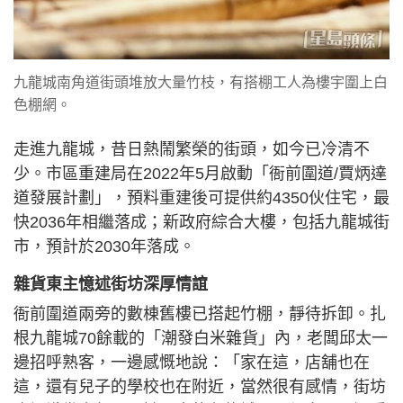
九龍城南角道街頭堆放大量竹枝，有搭棚工人為樓宇圍上白
色棚網。
走進九龍城，昔日熱鬧繁榮的街頭，如今已冷清不
少。市區重建局在2022年5月啟動「衙前圍道/賈炳達
道發展計劃」，預料重建後可提供約4350伙住宅，最
快2036年相繼落成；新政府綜合大樓，包括九龍城街
市，預計於2030年落成。
雜貨東主憶述街坊深厚情誼
衙前圍道兩旁的數棟舊樓已搭起竹棚，靜待拆卸。扎
根九龍城70餘載的「潮發白米雜貨」內，老闆邱太一
邊招呼熟客，一邊感慨地說：「家在這，店舖也在
這，還有兒子的學校也在附近，當然很有感情，街坊