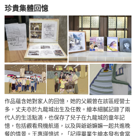
珍貴集體回憶
作品蘊含她對家人的回憶，她的父親曾在該區經營士
多，丈夫亦於九龍城出生及任教。繪本細膩記錄了兩
代人的生活點滴，也保存了兒子在九龍城的童年記
憶，包括觀看飛機航道，以及與爺爺嫲嫲一起共進晚
餐的情景。王惠瑛憶述，「記得畢業生繪本發布會當