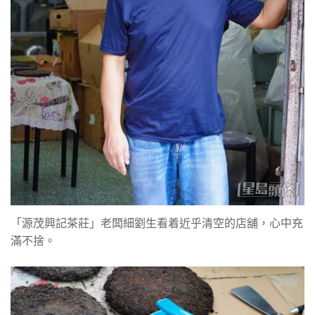
「源茂興記茶莊」老闆細劉生看着近乎清空的店舖，心中充
滿不捨。