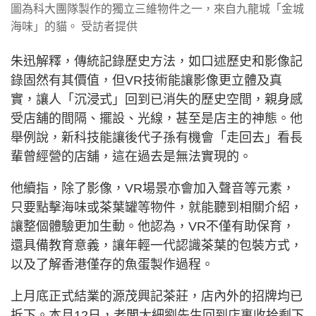
圖為科大團隊製作的獨立三維物件之一，來自九龍城「金城
海味」的貓。 受訪者提供
朱迅解釋，傳統記錄歷史方法，如口述歷史和影像記
錄固然有其價值，但VR技術能讓影像更立體及真
實，讓人「沉浸式」回到已消失的歷史空間，親身感
受店舖的間隔、擺設、光線，甚至是店主的神態。他
舉例說，新科技能讓後代子孫有機會「走回去」看長
輩曾經營的店舖，這在過去是無法實現的。
他續指，除了影像，VR場景亦會加入聲音等元素，
只要點擊海味或茶葉罐等物件，就能聽到相關介紹，
讓整個體驗更加生動。他認為，VR不僅有助保育，
還具備教育意義，讓年輕一代認識茶葉的包裝方式，
以及了解香港僅存的魚蛋製作過程。
上月底正式結業的源茂興記茶莊，店內外的招牌均已
拆下。本月12日，老闆大細劉先生回到店裏收拾剩下