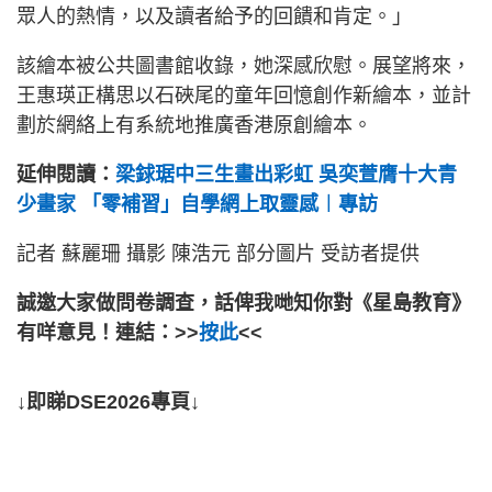
眾人的熱情，以及讀者給予的回饋和肯定。」
該繪本被公共圖書館收錄，她深感欣慰。展望將來，
王惠瑛正構思以石硤尾的童年回憶創作新繪本，並計
劃於網絡上有系統地推廣香港原創繪本。
延伸閱讀：
梁銶琚中三生畫出彩虹 吳奕萱膺十大青
少畫家 「零補習」自學網上取靈感︱專訪
記者 蘇麗珊 攝影 陳浩元 部分圖片 受訪者提供
誠邀大家做問卷調查，話俾我哋知你對《星島教育》
有咩意見！連結：>>
按此
<<
↓即睇DSE2026專頁↓