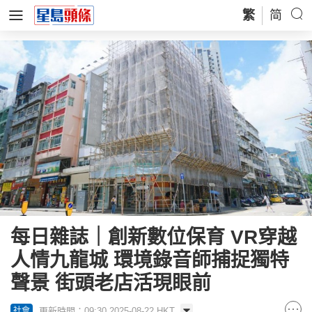
繁
简
每日雜誌｜創新數位保育 VR穿越
人情九龍城 環境錄音師捕捉獨特
聲景 街頭老店活現眼前
更新時間：09:30 2025-08-22 HKT
社會