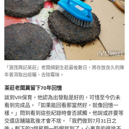
「源茂興記茶莊」老闆細劉生趁最後數日，將存放良久的陳
年普洱取出晾曬，去除霉味。
茶莊老闆冀留下70年回憶
談到VR保育，他認為出發點是好的，可惜至今仍未
看到完成品，「如果能回看那當然好，就像回憶一
樣。」問到看到這些紀錄時會否感觸，他說或許要等
交還店舖鑰匙後才會不捨，「我們做到7月31日之
後，剩下的2個星期一眨眼就到了，心裏真的很捨不