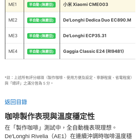
ME1
小米 Xiaomi CME003
半自動 (無磨豆)
ME2
De'Longhi Dedica Duo EC890.M
半自動 (無磨豆)
ME3
De'Longhi ECP35.31
半自動 (無磨豆)
ME4
Gaggia Classic E24 (RI9481)
半自動 (無磨豆)
*註：上述所有評分細項（製作咖啡、使用方便及設定、寧靜程度、省電程度）
與「總評」之滿分皆為 5 分。
返回目錄
咖啡製作表現與溫度穩定性
在「製作咖啡」測試中，全自動機表現理想。
De'Longhi Rivelia（AE1）在連續沖調時咖啡溫度穩