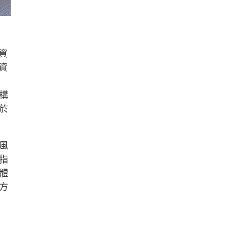
資
資
構
於
風
指
體
方