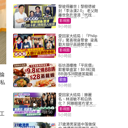
黎彼得離世丨黎樹德被
封「李泳漢2.0」 老父剛
離世急於澄清「代找卡
數」傳聞惹人反感
影視圈
9小時前
愛回家大結局｜「Philip
仔」驚喜現身聚會 梁禹
勤大個仔高過樊亦敏 超
乖黐實林淑敏許家傑
影視圈
8小時前
街坊酒樓推「平民價」
歎奢華盛宴！$9.8紅燒
BB鴿/$28開邊蒸龍蝦 3
倫
大晚餐超值優惠
飲食
區私
8小時前
愛回家大結局｜滕麗
名、林淑敏不和白熱
化？ 阿滕眼尾冇望大小
姐一眼 商場直播零互動
影視圈
18:50
工
5小時前
27歲港男家道中落做保