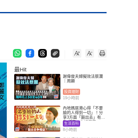
最Hit
謝偉俊夫婦擬效法蔡瀾
｜周顯
投資理財
19小時前
內地媽居港心得「不要
臉的人得到一切」！分
享3方面「豁出去」有著
數 網民：你好厲害
生活百科
8小時前