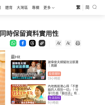
繁
简
育
體育
大灣區
專欄
更多
全同時保留資料實用性
最Hit
謝偉俊夫婦擬效法蔡瀾
｜周顯
投資理財
19小時前
內地媽居港心得「不要
臉的人得到一切」！分
享3方面「豁出去」有著
數 網民：你好厲害
生活百科
8小時前