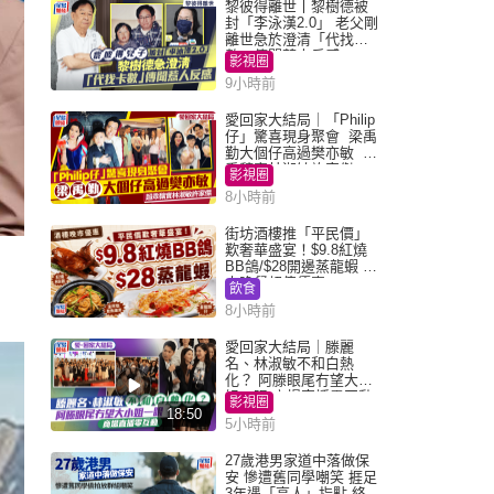
黎彼得離世丨黎樹德被
封「李泳漢2.0」 老父剛
離世急於澄清「代找卡
數」傳聞惹人反感
影視圈
9小時前
愛回家大結局｜「Philip
仔」驚喜現身聚會 梁禹
勤大個仔高過樊亦敏 超
乖黐實林淑敏許家傑
影視圈
8小時前
街坊酒樓推「平民價」
歎奢華盛宴！$9.8紅燒
BB鴿/$28開邊蒸龍蝦 3
大晚餐超值優惠
飲食
8小時前
愛回家大結局｜滕麗
名、林淑敏不和白熱
化？ 阿滕眼尾冇望大小
姐一眼 商場直播零互動
影視圈
18:50
5小時前
27歲港男家道中落做保
安 慘遭舊同學嘲笑 捱足
3年遇「高人」指點 終辭