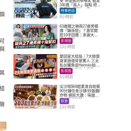
安 慘遭舊同學嘲笑 捱足
3年遇「高人」指點 終辭
職宣告「轉做一事」｜
時事熱話
個
Juicy叮
9小時前
63歲關之琳與27歲男模
爆「嫲孫戀」？激罕開
腔19字回應：多謝大家
掛念近況
可
影視圈
13小時前
與
愛回家大結局｜7大綠葉
身家過億背景驚人 三太
私伙鱷魚皮Hermès拍劇
蘇姐原來是半山樓后
影視圈
其
5小時前
尖沙咀$69起素食自助餐
結
90分鐘任食沙律/炒飯麵/
炸物 網民大讚：味道
好，環境闊落
飲食
險
13小時前