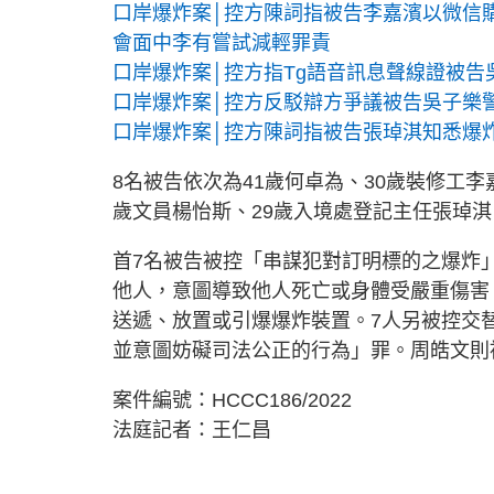
口岸爆炸案│控方陳詞指被告李嘉濱以微信購
會面中李有嘗試減輕罪責
口岸爆炸案│控方指Tg語音訊息聲線證被告
口岸爆炸案│控方反駁辯方爭議被告吳子樂警
口岸爆炸案│控方陳詞指被告張琸淇知悉爆炸
8名被告依次為41歲何卓為、30歲裝修工李
歲文員楊怡斯、29歲入境處登記主任張琸淇
首7名被告被控「串謀犯對訂明標的之爆炸」罪
他人，意圖導致他人死亡或身體受嚴重傷害
送遞、放置或引爆爆炸裝置。7人另被控交
並意圖妨礙司法公正的行為」罪。周皓文則
案件編號：HCCC186/2022
法庭記者：王仁昌