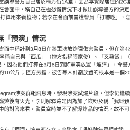
意誤導警方自己居於梅芳街1A室，因為李實際居住的2C
在會面中，稱自己在極恐慌情況下才做出誤導警方的決定
來打算用來養植物；若李在會面前曾遭警員「打嚇𠱁」，
無「預演」情況
會面中稱計劃3月8日在將軍澳放炸彈傷害警員。但在第4
，李稱自己與「西瓜」（控方指稱張家俊）、「叉雞飯」
探路，因為他們打算在3月8日到將軍澳放置「煙彈」，令警
約10公斤；控方另指，被告等人計劃放置的根本是一個2
legram涉案群組訊息時，發現涉案試爆片段，但李仍繼
燃燒後有火光，李則解釋這是因為加了鎂粉及稱「我哋預
中的對答來看，警員當時並不了解爆炸品的情況，故不可
道有「煙彈」這東西存在，令警方「唔好肆無忌憚咁警