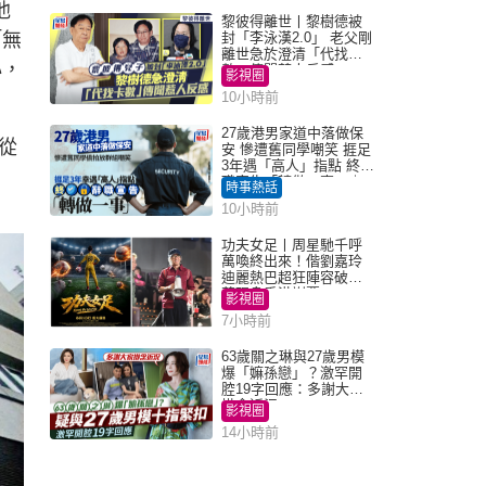
他
黎彼得離世丨黎樹德被
「無
封「李泳漢2.0」 老父剛
離世急於澄清「代找卡
心，
數」傳聞惹人反感
影視圈
10小時前
27歲港男家道中落做保
從
安 慘遭舊同學嘲笑 捱足
3年遇「高人」指點 終辭
職宣告「轉做一事」｜
時事熱話
Juicy叮
10小時前
功夫女足丨周星馳千呼
萬喚終出來！偕劉嘉玲
迪麗熱巴超狂陣容破天
荒現身香港謝票
影視圈
7小時前
63歲關之琳與27歲男模
爆「嫲孫戀」？激罕開
腔19字回應：多謝大家
掛念近況
影視圈
14小時前