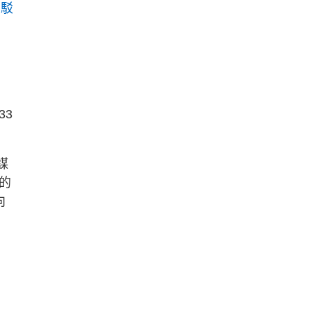
反駁
33
謀
的
向