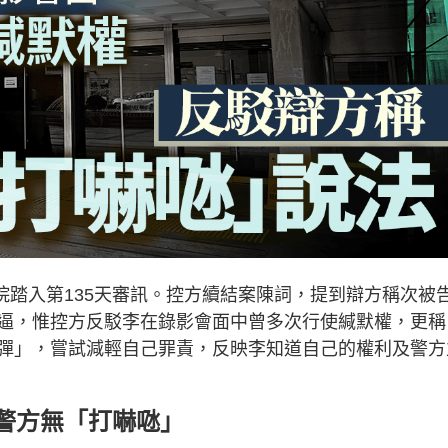
法院踏入第135天審訊。控方續結案陳詞，提到辯方稱次被
威逼，惟控方反駁李在錄影會面中曾多次行使緘默權，更稱
彈」，嘗試減輕自己罪責，反映李知道自己的權利及警方
警方無「打嚇𠱁」