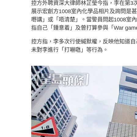
控方外聘資深大律師林芷瑩今指，李在第3
展示宏創方1008室內化學品相片及詢問
嘢講」或「唔清楚」。當警員問起1008
指自己「鍾意着」及曾打算參與「War ga
控方指，李多次行使緘默權，反映他知道自
未對李進行「打嚇𠱁」等行為。