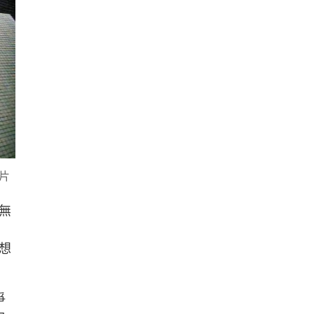
片
無
想
爭