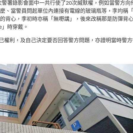
次警署錄影會面中一共行使了20次緘默權，例如當警方向
是甚麼、當警員問起單位內連接有電線的玻璃瓶等，李均稱
室內的背心，李初時亦稱「無嘢講」，後來改稱那是防彈背
me」時穿戴。
己權利，及自己決定要否回答警方問題，亦證明當時警方