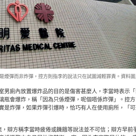
是煙彈而非炸彈，控方則指李的說法只在試圖減輕罪責。資料圖
室男廁內放置爆炸品的目的是傷害甚麼人，李當時表示「
璃瓶會爆炸，稱「因為只係煙彈，呢個唔係炸彈」。控方
實是炸彈，如果炸彈引爆時，恰巧有人在使用廁所，「可
流，辯方稱李當時疲倦或饑餓等說法並不可信；辯方早前