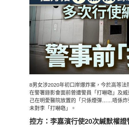
8男女涉2020年初口岸爆炸案，今於高等
在警署錄影會面前曾遭警員「打嚇𠱁」及
己在明愛醫院放置的「只係煙彈……唔係炸
未對李「打嚇𠱁」。
控方：李嘉濱行使20次緘默權證