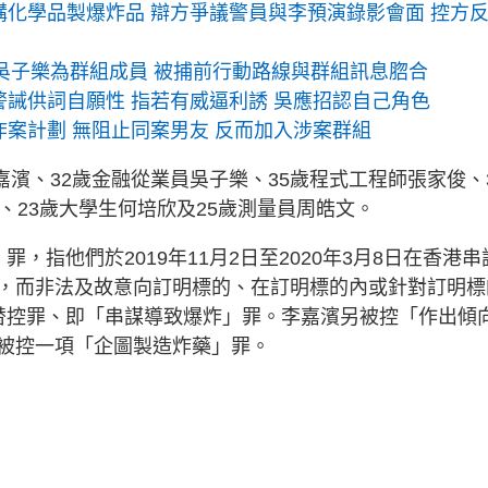
化學品製爆炸品 辯方爭議警員與李預演錄影會面 控方
吳子樂為群組成員 被捕前行動路線與群組訊息脗合
誡供詞自願性 指若有威逼利誘 吳應招認自己角色
案計劃 無阻止同案男友 反而加入涉案群組
嘉濱、32歲金融從業員吳子樂、35歲程式工程師張家俊、
、23歲大學生何培欣及25歲測量員周皓文。
，指他們於2019年11月2日至2020年3月8日在香港串
，而非法及故意向訂明標的、在訂明標的內或針對訂明標
替控罪、即「串謀導致爆炸」罪。李嘉濱另被控「作出傾
被控一項「企圖製造炸藥」罪。