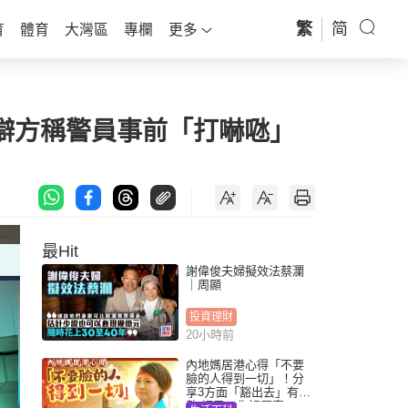
繁
简
育
體育
大灣區
專欄
更多
辯方稱警員事前「打嚇𠱁」
最Hit
謝偉俊夫婦擬效法蔡瀾
｜周顯
投資理財
20小時前
內地媽居港心得「不要
臉的人得到一切」！分
享3方面「豁出去」有著
數 網民：你好厲害