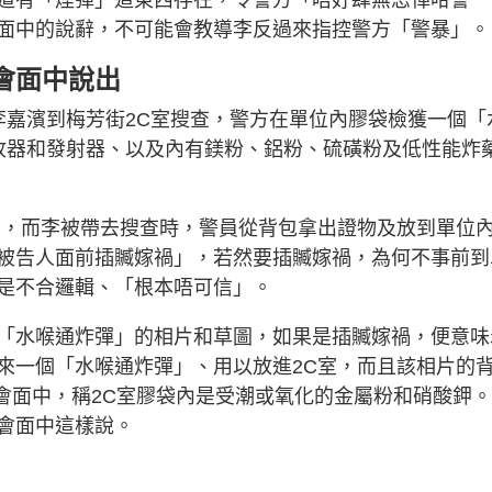
面中的說辭，不可能會教導李反過來指控警方「警暴」。
會面中說出
李嘉濱到梅芳街2C室搜查，警方在單位內膠袋檢獲一個「
收器和發射器、以及內有鎂粉、鋁粉、硫磺粉及低性能炸
室，而李被帶去搜查時，警員從背包拿出證物及放到單位
被告人面前插贓嫁禍」，若然要插贓嫁禍，為何不事前到
是不合邏輯、「根本唔可信」。
「水喉通炸彈」的相片和草圖，如果是插贓嫁禍，便意味
來一個「水喉通炸彈」、用以放進2C室，而且該相片的
會面中，稱2C室膠袋內是受潮或氧化的金屬粉和硝酸鉀
會面中這樣說。