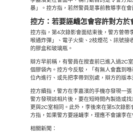
暴」。控方指，若然警員是事前教導李在會
控方：若要誣衊怎會容許對方於
控方指，第4次錄影會面結束後，警方曾帶
喉通炸彈」、電子火柴、2枝煙花、訊號接
的膠盒和玻璃瓶。
辯方早前稱，有警員在搜查前已進入過2C
個膠袋內。控方今反駁，「有無人會蠢到喺
位內進行、或先把李帶到別處，辯方的版本
控方續指，警方在李嘉濱的手機亦發現一張
警方發現該相片後，要在短時間內製造或找
更與2C室相同。此外，李後來在第5次錄影
方指，如果警方要誣衊李，理應不會讓李在
相關新聞：