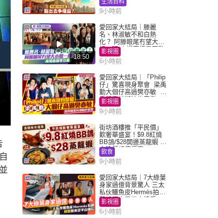
生活百科
9小時前
愛回家大結局｜滕麗
名、林淑敏不和白熱
化？ 阿滕眼尾冇望大小
姐一眼 商場直播零互動
影視圈
18:50
6小時前
愛回家大結局｜「Philip
仔」驚喜現身聚會 梁禹
勤大個仔高過樊亦敏 超
乖黐實林淑敏許家傑
影視圈
9小時前
街坊酒樓推「平民價」
歎奢華盛宴！$9.8紅燒
BB鴿/$28開邊蒸龍蝦 3
告
大晚餐超值優惠
飲食
自
9小時前
並
愛回家大結局｜7大綠葉
身家過億背景驚人 三太
私伙鱷魚皮Hermès拍劇
蘇姐原來是半山樓后
影視圈
6小時前