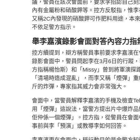
議，警員在該次會面前，要求李招認自己刻
內有金屬粉和硝酸鉀等。控方反駁指，惟李
又稱2C內發現的硝酸鉀可作肥料用途，本
不依足警方指示。
舉李嘉濱錄影會面對答內容力指
控方續提到，辯方稱警員事前要求李嘉濱在
錄影會面中，警員問起李在3月6日的行蹤
方指稱楊怡斯）和「Missy」曾到將軍澳
「清場時造成混亂」，而李又稱「煙彈」重
斤的炸彈，專家指其威力會非常強大。
會面中，當警員解釋李嘉濱的手機及檢查Te
用「煙彈」這說法，當警方提出片中爆炸品
佢仲係一個煙彈」。控方指，從警員在會面
事前與李「預演」或教導李如何回答。
李嘉濱更在會面中，稱行動目的是令警方知