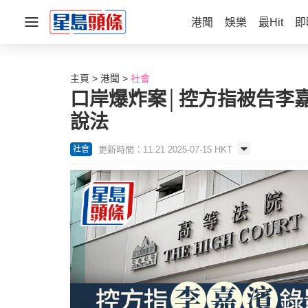
港聞
娛樂
最Hit
即
主頁
港聞
社會
口岸爆炸案│控方指被告李
說法
更新時間：11:21 2025-07-15 HKT
社會