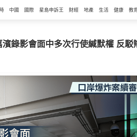
時
中國
國際
星島申訴王
財經
地產
生活
健康
教
嘉濱錄影會面中多次行使緘默權 反駁