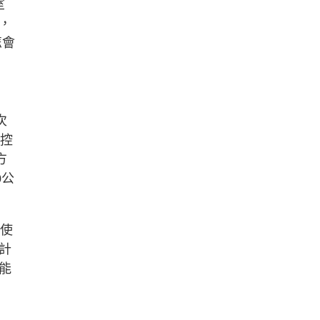
室
，
怎會
次
（控
方
0公
續使
計
能