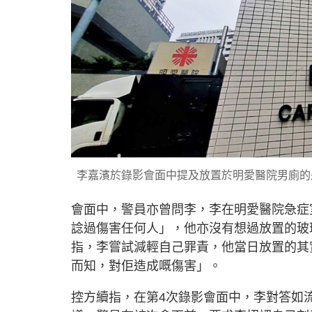
李嘉濱於錄影會面中提及放置於明愛醫院男廁的
會面中，警員亦曾問李，李在明愛醫院急症
諗過傷害任何人」，他亦沒有想過放置的玻
指，李嘗試減輕自己罪責，他當日放置的其
而知，對佢造成嘅傷害」。
控方續指，在第4次錄影會面中，李對答如