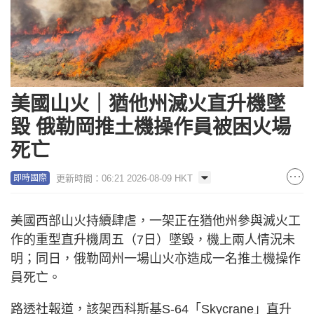
美國山火｜猶他州滅火直升機墜
毀 俄勒岡推土機操作員被困火場
死亡
更新時間：06:21 2026-08-09 HKT
即時國際
美國西部山火持續肆虐，一架正在猶他州參與滅火工
作的重型直升機周五（7日）墜毀，機上兩人情況未
明；同日，俄勒岡州一場山火亦造成一名推土機操作
員死亡。
路透社報道，該架西科斯基S-64「Skycrane」直升