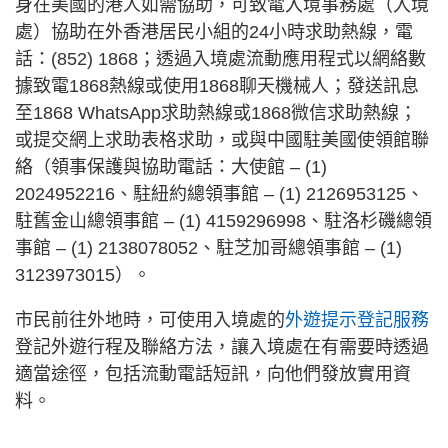
身在美國的港人如需協助，可致電入境事務處（入境
處）協助在外香港居民小組的24小時求助熱線，電
話：(852) 1868；透過入境處流動應用程式以網絡數
據致電1868熱線或使用1868聊天機械人；發送訊息
至1868 WhatsApp求助熱線或1868微信求助熱線；
或提交網上求助表格求助，或與中國駐美國使領館聯
絡（領事保護與協助電話：大使館 – (1)
2024952216、駐紐約總領事館 – (1) 2126953125、
駐舊金山總領事館 – (1) 4159296998、駐洛杉磯總領
事館 – (1) 2138078052、駐芝加哥總領事館 – (1)
3123973015）。
市民前往外地時，可使用入境處的
外遊提示登記服務
登記外遊行程及聯絡方法，讓入境處在有需要時透過
適當途徑，包括流動電話短訊，向他們發放實用資
料。