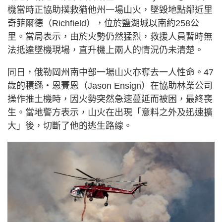
機當時正協助撲救猶他州一場山火，墜毀地點鄰近里
奇菲爾德（Richfield），位於鹽湖城以南約258公
里。當局表示，由於火勢仍然猛烈，救援人員暫時無
法抵達墜機現場，直升機上兩人的情況仍未清楚。
同日，俄勒岡州南中部一場山火亦奪去一人性命。47
歲的積遜・恩賽恩（Jason Ensign）在協助林業公司
操作推土機時，因火勢突然急速蔓延而被困，最終喪
生。當地警方表示，山火在出現「意料之外及迅速擴
大」後，切斷了他的逃生路線。