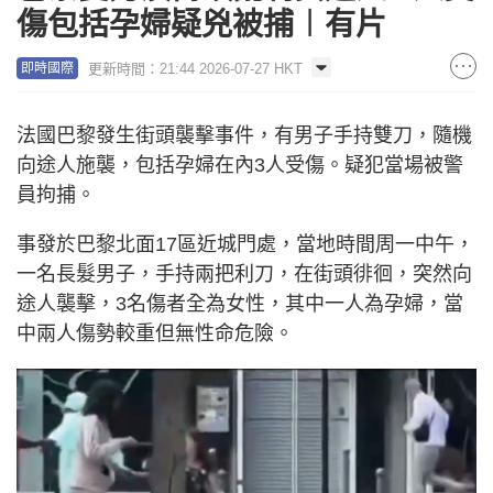
傷包括孕婦疑兇被捕︱有片
更新時間：21:44 2026-07-27 HKT
即時國際
法國巴黎發生街頭襲擊事件，有男子手持雙刀，隨機
向途人施襲，包括孕婦在內3人受傷。疑犯當場被警
員拘捕。
事發於巴黎北面17區近城門處，當地時間周一中午，
一名長髮男子，手持兩把利刀，在街頭徘徊，突然向
途人襲擊，3名傷者全為女性，其中一人為孕婦，當
中兩人傷勢較重但無性命危險。