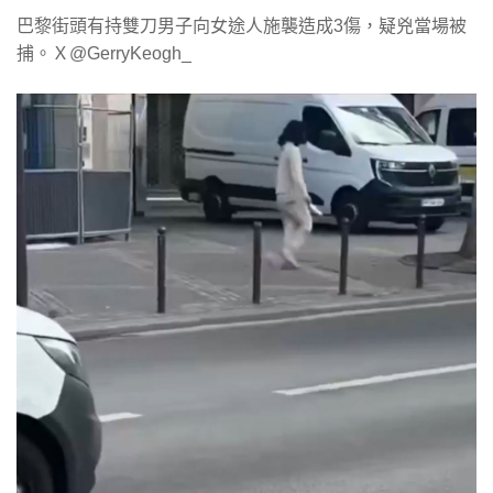
巴黎街頭有持雙刀男子向女途人施襲造成3傷，疑兇當場被
捕。Ｘ@GerryKeogh_