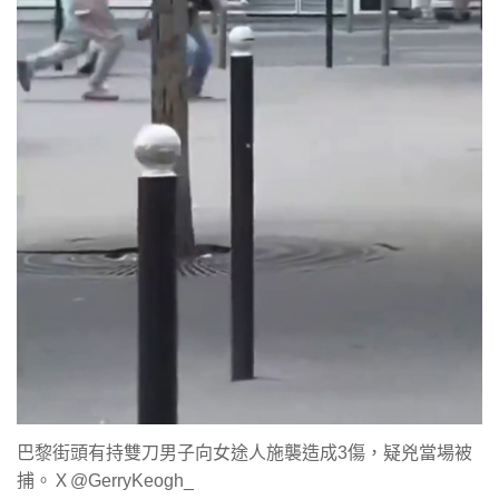
巴黎街頭有持雙刀男子向女途人施襲造成3傷，疑兇當場被
捕。Ｘ@GerryKeogh_