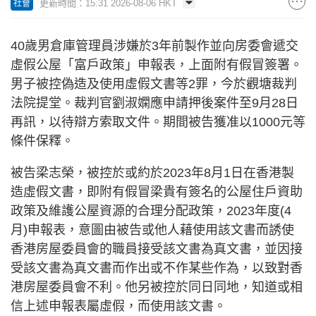
更新時間：15:31 2026-08-06 HKT
社會
40歲男倉庫管理員涉嫌於3年前製作並向房委會遞交
虛假公屋「富戶政策」申報表，上面附有假冒簽署。
男子被控偽造及使用虛假文書等2罪，今於觀塘裁判
法院提堂。裁判官劉淑嫻應申請押後案件至9月28日
再訊，以待辯方索取文件。期間被告獲准以1000元等
條件保釋。
被告梁志榮，被控於或約於2023年8月1日在香港製
造虛假文書，即附有假冒梁貴有簽名的公屋住戶資助
政策及維護公屋資源的合理分配政策，2023年度(4
月)申報表，意圖由被告或他人藉使用該文書而誘使
香港房屋委員會的職員接受該文書為真文書，並因接
受該文書為真文書而作出或不作某些作為，以致對香
港房屋委員會不利。他另被控於同日同地，知道或相
信上述申報表屬虛假，而使用該文書。