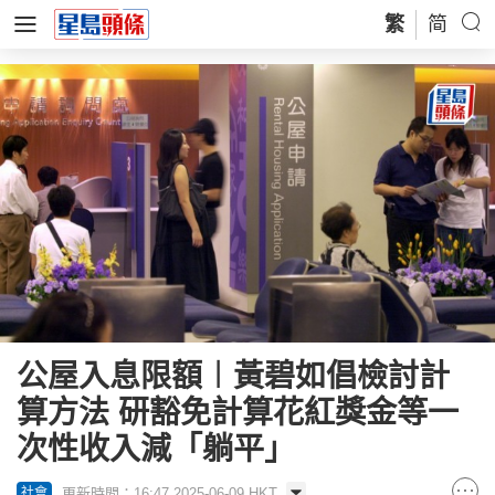
繁
简
公屋入息限額︱黃碧如倡檢討計
算方法 研豁免計算花紅獎金等一
次性收入減「躺平」
更新時間：16:47 2025-06-09 HKT
社會