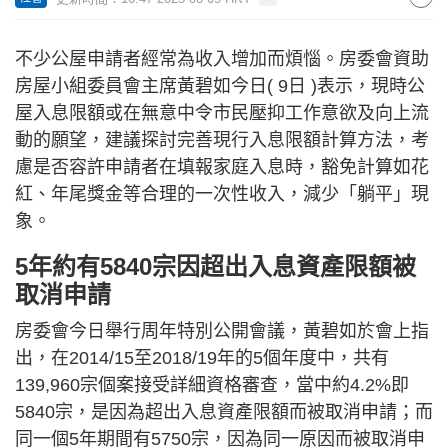
不少公屋申請者經常為收入增加而煩惱。房委會資助
房屋小組委員會主席黃碧如今日( 9日 )表示，現時公
屋入息限額或在無意中令市民壓抑工作意欲及向上流
動的願望，建議探討完善現行入息限額計算方法，考
慮是否容許申請者在填報家庭入息時，豁免計算如花
紅、年尾獎金等合理的一次性收入，減少「躺平」現
象。
5年約有5840宗因超出入息資產限額被
取消申請
房委會今日舉行周年特別公開會議，黃碧如於會上指
出，在2014/15至2018/19年的5個年度中，共有
139,960宗個案接受詳細資格審查，當中約4.2%即
5840宗，是因為超出入息資產限額而被取消申請；而
同一個5年期間有5750宗，因為同一原因而被取消申