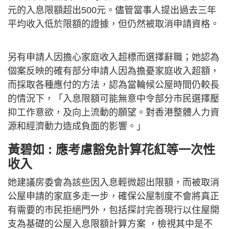
元的入息限額超出500元。儘管當事人提出過去三年
平均收入低於限額的證據，但仍然被取消申請資格。
另有申請人因擔心家庭收入超標而選擇辭職；她認為
個案反映的確有部分申請人因為擔憂家庭收入超額，
而採取各種應付的方法，認為當輪候公屋時間仍較長
的情況下，「入息限額可能無意中令部分市民選擇壓
抑工作意欲，及向上流動的願望。對香港整體人力資
源和經濟動力造成負面的影響。」
黃碧如 : 應考慮豁免計算花紅等一次性
收入
她建議房委會為該些因入息輕微超出限額，而被取消
公屋申請的家庭多走一步，確保公屋制度不會將真正
有需要的市民拒絕門外，包括探討完善現行以住屋開
支為基礎的公屋入息限額計算方案 ，檢視其中是不