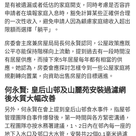
是有被遺漏或者低估的家庭開支，同時考慮是否容許
申請者在填報家庭入息時，豁免計算某些正確併合理
的一次性收入，避免申請人因為顧慮家庭總收入超出
限額而選擇「躺平」。
房委會主席兼房屋局局長何永賢認同，公屋政策應既
公平亦能保持階梯向上流動，提到過去有一段時間沒
有居屋供應，而接下來5年居屋每年都有相當的供
應。她認為，房委會應探討怎樣令到一些公屋家庭將
規劃轉向置業，向資助出售房屋的目標邁進。
何永賢: 皇后山邨及山麗苑安裝過濾網
後水質大幅改善
另外，何永賢在會上提到皇后山邨食水事件，指屋邨
管理團隊自事件爆發後，第一時間與各方緊密溝通，
工程團隊亦按水務署建議，1、2日內在邨內每一座的
地下入水口及邨口大水管，安裝共22個0.1毫米過濾