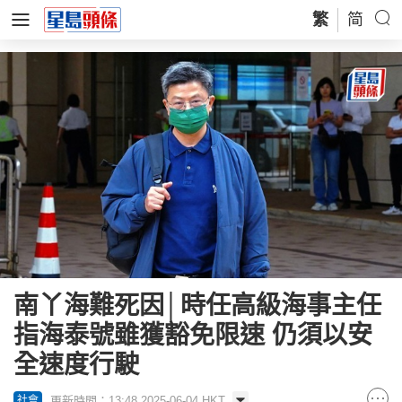
繁
简
南丫海難死因│時任高級海事主任
指海泰號雖獲豁免限速 仍須以安
全速度行駛
更新時間：13:48 2025-06-04 HKT
社會