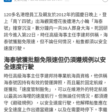
120多名港燈員工及親友於2012年的國慶日晚上，登
上「南丫四號」出海觀賞煙花後遭港九小輪「海泰
號」撞穿沉沒，數分鐘内一共39人葬身大海。死因研
訊今進入第22日，時任高級海事主任李建邦供稱，海
泰號獲豁免限速，但不論任何情況，船隻都須以安全
速度行駛。
海泰號獲批豁免限速但仍須遵規例以安
全速度行駛
時任高級海事主任李建邦持專業航海員資格，他供稱
海泰號因持有有效的營運牌照，而且屬於固定航線，
遂獲批「速度管制豁免」，可以在維港外的特定航道
以最高35海哩的速度航行。但無論任何情況，都須遵
守《避碰規例》，以安全速度行駛，他解釋船隻應在
安全速度上作出適當避讓，以及在需要時停下。李繼