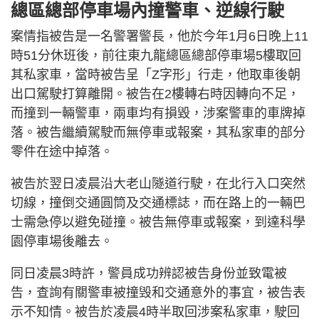
總區總部停車場內撞警車、逆線行駛
案情指被告是一名警署警長，他於今年1月6日晚上11
時51分休班後，前往東九龍總區總部停車場5樓取回
其私家車，當時被告呈「Z字形」行走，他取車後朝
出口駕駛打算離開。被告在2樓轉右時因轉向不足，
而撞到一輛警車，兩車均有損毀，涉案警車的車牌掉
落。被告繼續駕駛而無停車或報案，其私家車的部分
零件在途中掉落。
被告於翌日凌晨沿大老山隧道行駛，在北行入口突然
切線，撞倒交通圓筒及交通標誌，而在路上的一輛巴
士需急停以避免碰撞。被告無停車或報案，到達科學
園停車場後離去。
同日凌晨3時許，警員成功辨認被告身份並致電被
告，查詢有關警車被撞毁和交通意外的事宜，被告表
示不知情。被告於凌晨4時半取回涉案私家車，駛回