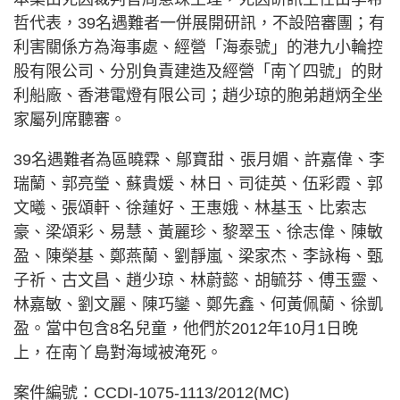
哲代表，39名遇難者一併展開研訊，不設陪審團；有
利害關係方為海事處、經營「海泰號」的港九小輪控
股有限公司、分別負責建造及經營「南丫四號」的財
利船廠、香港電燈有限公司；趙少琼的胞弟趙炳全坐
家屬列席聽審。
39名遇難者為區曉霖、鄔寶甜、張月媚、許嘉偉、李
瑞蘭、郭亮瑩、蘇貴媛、林日、司徒英、伍彩霞、郭
文曦、張頌軒、徐蓮好、王惠娥、林基玉、比索志
豪、梁頌彩、易慧、黃麗珍、黎翠玉、徐志偉、陳敏
盈、陳榮基、鄭燕蘭、劉靜嵐、梁家杰、李詠梅、甄
子祈、古文昌、趙少琼、林蔚懿、胡毓芬、傅玉靈、
林嘉敏、劉文麗、陳巧鑾、鄭先鑫、何黃佩蘭、徐凱
盈。當中包含8名兒童，他們於2012年10月1日晚
上，在南丫島對海域被淹死。
案件編號：CCDI-1075-1113/2012(MC)