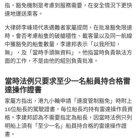
指，豁免機制是考慮到服務需要，在安全情況下更快
速地運送乘客。
大律師李峰琦代表遇難者家屬提問，在批准豁免限速
時，會否考慮船隻的破艙穩性、載客量以及同一航線
中獲豁免的船隻數量，李建邦表示「以我所知，
無」，及「當時手頭無資料」。他指當時負責執法方
面的工作，不是由他的組別負責批准。
當時法例只要求至少一名船員持合格雷
達操作證書
家屬方指出，港九小輪申請「速度管制豁免」時附上
16位船長的駕駛證書，每位船長均持有雷達操作員資
格。李建邦認為不需要指定為船長，因當時法例只列
明船上須有「至少一名」船員持合格的雷達操作證
書。