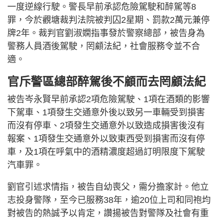
一度逆線行駛。警長早前承認危險駕駛和醉駕等8
罪，今於觀塘裁判法院被判囚2星期、罰款2萬元兼停
牌2年。裁判官劉淑嫻指事發於警察總部，被告身為
警務人員酒後駕駛，罔顧法紀，社會服務令並不合
適。
官斥警區總部醉駕後不顧而去罔顧法紀
被告岑永賢早前承認2項危險駕駛、1項在酒類的影響
下駕車、1項發生交通意外後以致另一車輛受到損害
而沒有停車、2項發生交通意外以致造成損害後沒有
報案、1項發生交通意外以致東西受到損害而沒有停
車，及1項在呼氣中的酒精濃度超過訂明限度下駕駛
汽車罪。
劉官引述求情指，被告自幼喪父，需分擔家計。他立
志投身警隊，至今已服務38年，逾20位上司和同袍均
對被告的熱誠予以肯定，讚揚被告對警隊及社會有重