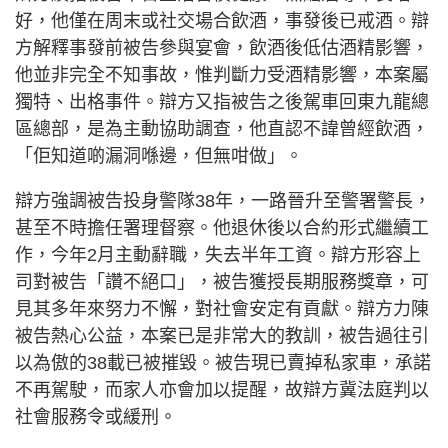
好，他僅在周末或社交場合飲酒，事發後已戒酒。辯
方解釋事發前被告參與宴會，飲酒後低估酒精影響，
他並非完全不知事故，惟判斷力受酒精影響，本案屬
獨特、出格事件。辯方又指被告之後駕車回東九龍總
區總部，是為主動協助調查，他直認不諱曾經飲酒，
「佢知道啲漏洞喺邊，但無咁做」。
辯方強調被告投身警隊38年，一路晉升至警署警長，
甚至不時擔任署理督察。他退休後以合約形式繼續工
作，今年2月主動辭職，失去半年工資。辯方形容上
司對被告「讚不絕口」，被告獲授長期服務獎章，可
見其多年來努力不懈，對社會安定有貢獻。辯方力陳
被告熱心公益，本案已是非常大的教訓，被告過往引
以為傲的38載已被摧毀。被告現已賣掉私家車，承諾
不再駕駛，而家人亦會加以提醒，故辯方冀法庭判以
社會服務令或緩刑。