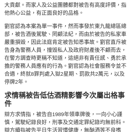
大貢獻。而家人及公益團體都對被告有高度評價，指
他熱心公益，有正面良好的品格。
劉官認為本案為單一事件，然而事發於東九龍總區總
部，被告酒後駕駛、罔顧法紀，而由於被告的私家車
嚴重損毀，因此法庭肯定被告知悉事故。劉官直斥被
告身為警務人員，撞毁私人及政府財產後不顧而去，
在警方調查時更稱不知道，這絕非有責任感、勇於承
擔的警務人員應有的行為。劉官認為社會服務令並不
合適，終就8罪判處入獄2星期、罰款共2萬元，以及
停牌2年。
求情稱被告低估酒精影響今次屬出格事
件
辯方求情指，被告自1989年領車牌後，一向小心謹
慎，駕駛紀錄良好，刑事及交通定罪紀錄均無前科。
辯方續指被告平日生活習慣健康，無酗酒等不良嗜