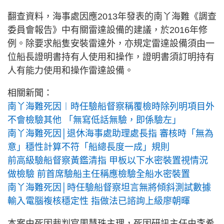
翻查資料，海事處因應2013年發表的南丫海難《調查
委員會報告》中有關雷達設備的建議，於2016年修
例。除要求船隻安裝雷達外，亦規定雷達設備須由一
位船長證明書持有人使用和操作，證明書須訂明持有
人有能力使用和操作雷達設備。
相關新聞：
南丫海難死因︱時任驗船督察稱覆檢時除列明項目外
不會檢驗其他 「無寫低話無驗，即係驗左」
南丫海難死因│退休海事處助理處長指 審核時「無為
意」穩性計算不符「船總長度一成」規則
前高級驗船督察黃鑑清指 甲板以下水密裝置視情況
做檢驗 前首席驗船主任稱應檢驗全船水密裝置
南丫海難死因│時任驗船督察坦言無將傾斜測試數據
輸入電腦複核穩定性 指做法已諮詢上級廖朝暉
本案由死因裁判官周慧珠主理，死因研訊主任由李希