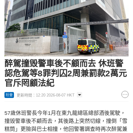
醉駕撞毁警車後不顧而去 休班警
認危駕等8罪判囚2周兼罰款2萬元
官斥罔顧法紀
更新時間：12:20 2026-08-07 HKT
社會
57歲休班警長今年1月在東九龍總區總部酒後駕駛，
撞毁警車後不顧而去，其後路上突然切線，撞倒「雪
糕筒」更險與巴士相撞，他回警署調查時再次醉駕兼