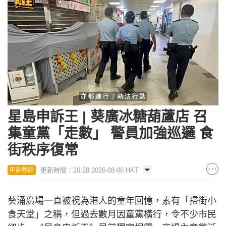
Loaded
:
Unmute
23.75%
星島申訴王 | 葵廣冰糖葫蘆店 召
集童黨「走數」 警員加強巡邏 食
街秩序復常
更新時間：20:28 2026-08-06 HKT
申訴熱話
葵涌廣場一直被視為港人的童年回憶，素有「掃街小
食天堂」之稱，但過去數月因童黨橫行，令不少市民