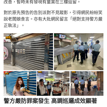
改善，暫時未有發現有童黨在三樓逗留。
對於原先預告的告別派對不見蹤影，引得網民紛紛笑
說老闆娘食言。亦有大批網民留言「絕對支持警方嚴
正執法」。
警方嚴防罪案發生 高調巡邏成效顯著