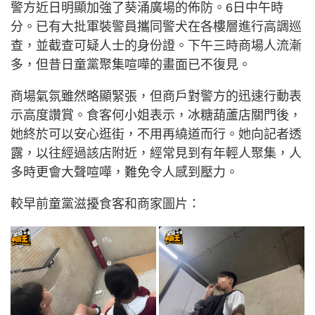
警方近日明顯加強了葵涌廣場的佈防。6日中午時
分。已有大批軍裝警員攜同警犬在各樓層進行高調巡
查，並截查可疑人士的身份證。下午三時商場人流漸
多，但昔日童黨聚集喧嘩的畫面已不復見。
商場氣氛雖然略顯緊張，但商戶對警方的迅速行動表
示高度讚賞。食客何小姐表示，冰糖葫蘆店關門後，
她終於可以安心逛街，不用再繞道而行。她向記者透
露，以往經過該店附近，經常見到有年輕人聚集，人
多時更會大聲喧嘩，難免令人感到壓力。
較早前童黨滋擾食客和商家圖片：