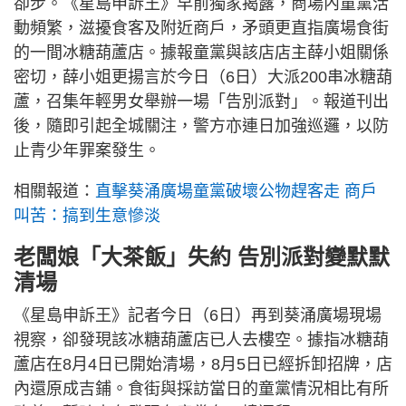
卻步。《星島申訴王》早前獨家揭露，商場內童黨活
動頻繁，滋擾食客及附近商戶，矛頭更直指廣場食街
的一間冰糖葫蘆店。據報童黨與該店店主薛小姐關係
密切，薛小姐更揚言於今日（6日）大派200串冰糖葫
蘆，召集年輕男女舉辦一場「告別派對」。報道刊出
後，隨即引起全城關注，警方亦連日加強巡邏，以防
止青少年罪案發生。
相關報道：
直擊葵涌廣場童黨破壞公物趕客走 商戶
叫苦：搞到生意慘淡
老闆娘「大茶飯」失約 告別派對變默默
清場
《星島申訴王》記者今日（6日）再到葵涌廣場現場
視察，卻發現該冰糖葫蘆店已人去樓空。據指冰糖葫
蘆店在8月4日已開始清場，8月5日已經拆卸招牌，店
內還原成吉鋪。食街與採訪當日的童黨情況相比有所