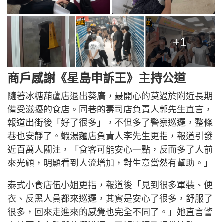
+1
商戶感謝《星島申訴王》主持公道
隨著冰糖葫蘆店退出葵廣，最開心的莫過於附近長期
備受滋擾的食店。同巷的壽司店負責人郭先生直言，
報道出街後「好了很多」，不但多了警察巡邏，整條
巷也安靜了。蝦湯麵店負責人李先生更指，報道引發
近百萬人關注，「食客可能安心一點，反而多了人前
來光顧，明顯看到人流增加，對生意當然有幫助。」
泰式小食店伍小姐更指，報道後「見到很多軍裝、便
衣、反黑人員都來巡邏，其實是安心了很多，舒服了
很多，回來走進來的感覺也完全不同了。」她直言警