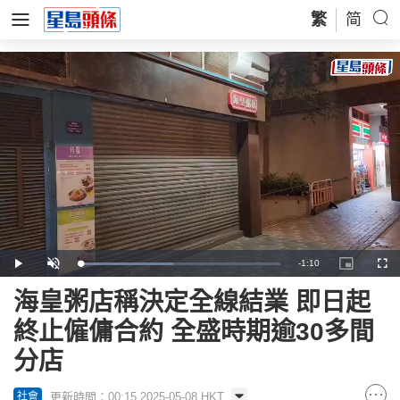
繁
简
Remaining
-
1:10
Loaded
:
Play
Unmute
Picture-
Full
46.62%
in-
Picture
Time
海皇粥店稱決定全線結業 即日起
終止僱傭合約 全盛時期逾30多間
分店
更新時間：00:15 2025-05-08 HKT
社會