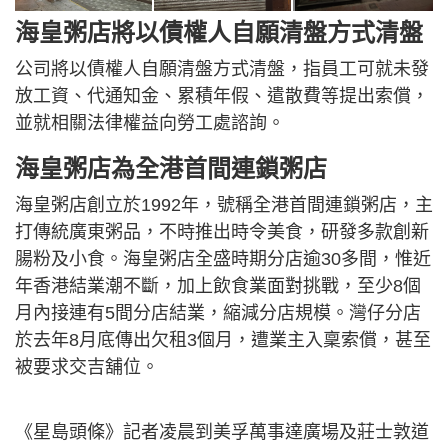
海皇粥店將以債權人自願清盤方式清盤
公司將以債權人自願清盤方式清盤，指員工可就未發
放工資、代通知金、累積年假、遣散費等提出索償，
並就相關法律權益向勞工處諮詢。
海皇粥店為全港首間連鎖粥店
海皇粥店創立於1992年，號稱全港首間連鎖粥店，主
打傳統廣東粥品，不時推出時令美食，研發多款創新
腸粉及小食。海皇粥店全盛時期分店逾30多間，惟近
年香港結業潮不斷，加上飲食業面對挑戰，至少8個
月內接連有5間分店結業，縮減分店規模。灣仔分店
於去年8月底傳出欠租3個月，遭業主入稟索償，甚至
被要求交吉舖位。
《星島頭條》記者凌晨到美孚萬事達廣場及莊士敦道