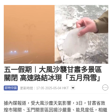
五一假期︱大風沙襲甘肅多景區
關閉 高速路結冰現「五月飛雪」
更新時間：17:05 2025-05-04 HKT
即時中國
據內媒報道，受大風沙塵天氣影響，3日，甘肅省敦
煌市陽關、玉門關景區因揚沙嚴重、能見度低，相繼