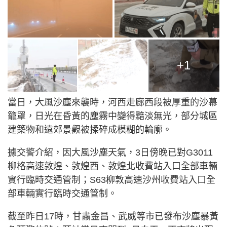
+1
當日，大風沙塵來襲時，河西走廊西段被厚重的沙幕
籠罩，日光在昏黃的塵霧中變得黯淡無光，部分城區
建築物和遠郊景觀被揉碎成模糊的輪廓。
據交警介紹，因大風沙塵天氣，3日傍晚已對G3011
柳格高速敦煌、敦煌西、敦煌北收費站入口全部車輛
實行臨時交通管制；S63柳敦高速沙州收費站入口全
部車輛實行臨時交通管制。
截至昨日17時，甘肅金昌、武威等市已發布沙塵暴黃