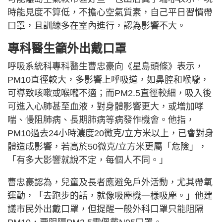
時能見度不算低，不擔心空氣質素，自己平日習慣帶
口罩，且訓練多在室內進行，認為影響不大。
專科醫生籲外出戴口罩
呼吸系統科專科醫生曹忠豪向《星島頭條》表示，
PM10直徑較大，多影響上呼吸道，如鼻腔和喉嚨，
可導致咳嗽或喉嚨不適；而PM2.5直徑較細，吸入後
可進入心肺甚至血液，對身體影響更大，或增加哮
喘、慢阻肺病、長期肺病等病發作機會。他指，
PM10過去24小時濃度20微克/立方米以上，已會對身
體造成影響，若高於50微克/立方米更屬「危險」，
「有多大影響就說不定，每個人不同。」
曹忠豪認為，兒童及長者應避免戶外活動，尤其帶氧
運動，「去跑步的話，就像吸塵機一樣吸塵。」他建
議市民外出戴口罩，但提醒一般外科口罩只能阻隔