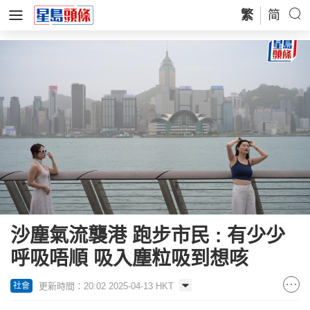
繁
简
沙塵氣流襲港 跑步市民 : 有少少
呼吸唔順 吸入塵粒吸到想咳
更新時間：20:02 2025-04-13 HKT
社會