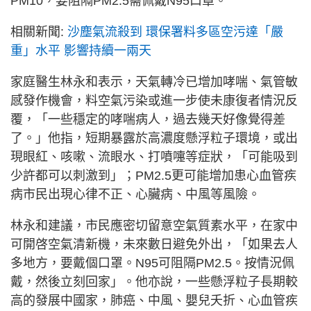
PM10，要阻隔PM2.5需佩戴N95口罩。
相關新聞:
沙塵氣流殺到 環保署料多區空污達「嚴
重」水平 影響持續一兩天
家庭醫生林永和表示，天氣轉冷已增加哮喘、氣管敏
感發作機會，料空氣污染或進一步使未康復者情況反
覆，「一些穩定的哮喘病人，過去幾天好像覺得差
了。」他指，短期暴露於高濃度懸浮粒子環境，或出
現眼紅、咳嗽、流眼水、打噴嚏等症狀，「可能吸到
少許都可以刺激到」；PM2.5更可能增加患心血管疾
病市民出現心律不正、心臟病、中風等風險。
林永和建議，市民應密切留意空氣質素水平，在家中
可開啓空氣清新機，未來數日避免外出，「如果去人
多地方，要戴個口罩。N95可阻隔PM2.5。按情況佩
戴，然後立刻回家」。他亦說，一些懸浮粒子長期較
高的發展中國家，肺癌、中風、嬰兒夭折、心血管疾