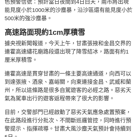
色預警信號：預計當日夜間到4日白天，兩市將出現
能見度小於1000米的沙塵暴，沿沙區還有能見度小於
500米的強沙塵暴。
高速路面現約1cm厚積雪
據央視新聞報道，今天上午，甘肅張掖和金昌交界的
連霍高速繡花廟路段還出現了降雪結冰，路面有約1
厘米厚積雪。
連霍高速是貫穿甘肅的一條主要高速通道，向西可以
到達張掖、酒泉、嘉峪關，向東連接金昌、武威和蘭
州，所以這條路是很多自駕遊客的必經之路。惡劣天
氣為駕車出行的遊客返程帶來了很大的影響。
目前，交警部門已經啟動了惡劣天氣應急處置預案，
在此路段進行分批次、不間斷巡邏管控，同時進行預
警提示、指揮疏導。甘肅大風沙塵天氣預計會持續到
5日。