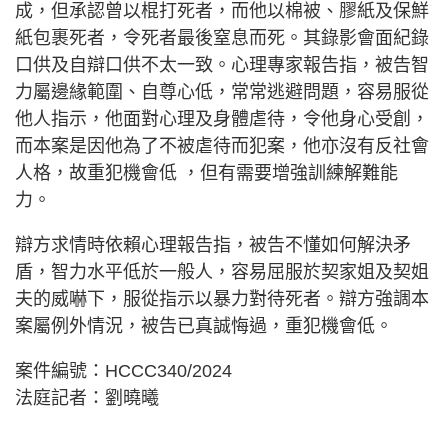
成，但承認曾以棍打死者，而他以棉被、膠紙及保鮮
紙包裹死者，令死者最後窒息而死。其錄影會面紀錄
口供及自辯口供不太一致。心理專家報告指，被告智
力屬邊緣範圍、自尊心低，常常逃避問題，容易服從
他人指示，他面對心理及身體虐待，令他身心受創，
而本案是因他為了不被虐待而犯案，他亦沒有反社會
人格，故重犯機會低 ，但有需要增強訓練解難能
力。
辯方求情時依賴心理報告指，被告不懂如何解決矛
盾，智力水平低於一般人，容易屈服於契家姐及契姐
夫的威嚇下，服從指示以暴力對待死者。辯方強調本
案屬例外情況，被告已真誠悔過，重犯機會低。
案件編號：HCCC340/2024
法庭記者：劉曉曦