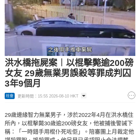
Loaded
:
Unmute
47.87%
洪水橋拖屍案︱以棍擊斃逾200磅
女友 29歲無業男誤殺等罪成判囚
3年9個月
更新時間：15:55 2026-08-10 HKT
社會
29歲邊緣智力無業男子，涉於2022年4月在洪水橋住
所內，以棍擊斃30歲逾200磅女友，他被捕後警誡下
稱：「一時錯手用棍仆死咗佢」。陪審團上月裁定他