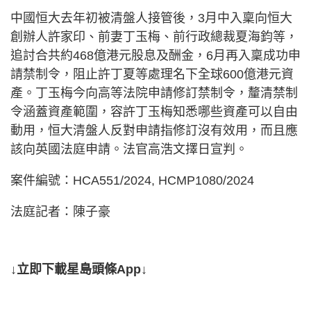
中國恒大去年初被清盤人接管後，3月中入稟向恒大
創辦人許家印、前妻丁玉梅、前行政總裁夏海鈞等，
追討合共約468億港元股息及酬金，6月再入稟成功申
請禁制令，阻止許丁夏等處理名下全球600億港元資
產。丁玉梅今向高等法院申請修訂禁制令，釐清禁制
令涵蓋資產範圍，容許丁玉梅知悉哪些資產可以自由
動用，恒大清盤人反對申請指修訂沒有效用，而且應
該向英國法庭申請。法官高浩文擇日宣判。
案件編號：HCA551/2024, HCMP1080/2024
法庭記者：陳子豪
↓立即下載星島頭條App↓