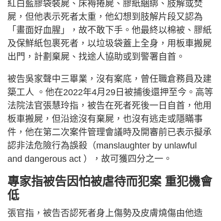
紅白藍膠袋裝屍、床褥捲屍、膠紙綑綁、肢解或焚
屍，但他表示死者太重，他幻想到肢解片段又認為
「畫面好血腥」，故不敢下手。他最終以棉被、膠紙
及保鮮紙包裹死者，以垃圾袋蓋上全身，用板車搬屍
出門，計劃棄屍、找途人協助或到警署自首。
被告吳家聲中三畢業，沒有案底，曾任職倉務員及建
築工人 。他在2022年4月29日被捕後還押至今。高等
法院法官張慧玲指，被告在死者死後一日自首，他用
板車搬屍，但沿途沒有棄屍，也沒有逃走或隱瞞事
件，他在第二次案件管理會議時及開審前已表示擬承
認非法危險行為誤殺（manslaughter by unlawful
and dangerous act ），故可獲四分之一。
專家指被告因怕被虐待而犯案 重犯機會
低
張官指，被告否認死者身上傷勢及皮膚燒傷由他造