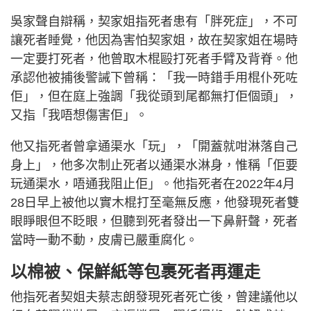
吳家聲自辯稱，契家姐指死者患有「胖死症」，不可
讓死者睡覺，他因為害怕契家姐，故在契家姐在場時
一定要打死者，他曾取木棍毆打死者手臂及背脊。他
承認他被捕後警誡下曾稱：「我一時錯手用棍仆死咗
佢」，但在庭上強調「我從頭到尾都無打佢個頭」，
又指「我唔想傷害佢」。
他又指死者曾拿通渠水「玩」，「開蓋就咁淋落自己
身上」，他多次制止死者以通渠水淋身，惟稱「佢要
玩通渠水，唔通我阻止佢」。他指死者在2022年4月
28日早上被他以實木棍打至毫無反應，他發現死者雙
眼睜眼但不眨眼，但聽到死者發出一下鼻鼾聲，死者
當時一動不動，皮膚已嚴重腐化。
以棉被、保鮮紙等包裹死者再運走
他指死者契姐夫蔡志朗發現死者死亡後，曾建議他以