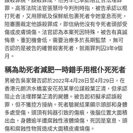
謀殺罪脫、誤殺罪成，他另早已承認阻止合法埋葬
罪。高等法院法官張慧玲今判刑時指，被告承認以棍
打死者，又用膠紙及保鮮紙包裹死者令她窒息而死，
陪審團裁定他誤殺罪成，即信納他沒有令死者頭部受
傷或皮膚燒傷。法官認為本案死因特殊，被告有真誠
悔意、重犯機會低，需要治療多於長期監禁 ，無可
否認的是被告的確曾殺害死者，就兩罪判囚3年9個
月。
稱為助死者減肥一時錯手用棍仆死死者
男被告吳家聲否認於2022年4月28日至4月29日，在
香港元朗洪水橋富安花苑某單位謀殺葉芷清，但承認
阻止合法埋葬葉芷清的屍體。被告起初擬承認誤殺
罪，但不獲控方接納。死者驗屍結果顯示頭部和身體
多處受傷，頭頂有鈍器引致的傷痕，後腦位置大面積
出血，身體逾半遭腐蝕性液體燒傷，死因是窒息、頭
傷和腐蝕性物質造成大面積皮膚燒傷。