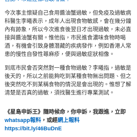
今次事主懷疑自己食用醬油蟹過敏，但免疫及過敏病
科醫生李曦表示，成年人出現食物敏感，會在幾分鐘
內有跡象，所以今次進食後翌日才出現過敏，未必直
接與醬油蟹有關。惟他指，市民進食濃味食物時喝
酒，有機會引致身體潛藏的疾病發作，例如香港人常
患的慢性自發性蕁麻疹，便與過敏症狀相像。
到底市民會否突然對一種食物過敏？李曦指，過敏是
後天的，所以之前能夠吃到某種食物無出問題、但之
後突然吃不到某稱食物的情況是會出現的。惟想了解
清楚是否真的過敏，須找醫生進行專業測試。
《星島申訴王》隨時候命，你申訴，我跟進，立即
whatsapp報料
，或經
網上報料
https://bit.ly/46BuDnE