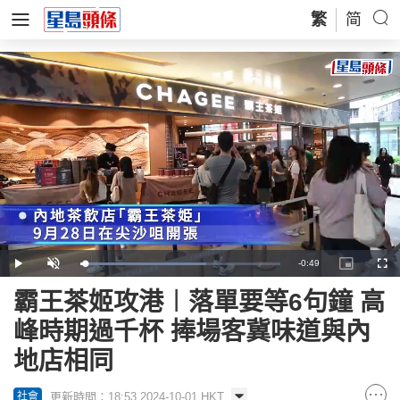
繁
简
Remaining
-
0:49
Loaded
:
Play
Unmute
Picture-
Full
62.83%
in-
Picture
Time
霸王茶姬攻港︱落單要等6句鐘 高
峰時期過千杯 捧場客冀味道與內
地店相同
更新時間：18:53 2024-10-01 HKT
社會