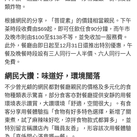
類炸物。
根據網民的分享，「菩提素」的價錢相當親民。下午
茶時段收費由$69起，即可任飲任食90分鐘，而午市
及晚市則由$100至$138不等，並免收加一服務費。
此外，餐廳由即日起至12月31日還推出特別優惠，午
餐及晚餐時段設有三人同行一人半價、六人同行一人
免費。
網民大讚：味道好，環境闊落
不少曾光顧的網民都對餐廳親民的價格及多元化的食
物種類表示驚喜，部分食客亦對餐廳提供安靜的用餐
環境表示讚賞，大讚環境「舒適，空間很大」。有食
客分享用餐體驗指「食物有好多特色選擇，新增了關
東煮，試了麻辣味好吃，涼拌食物款式都算多」，並
特別留言稱讚店內「職員友善」，形容該次用餐體驗
為「真係開心滿意嘅一餐」。