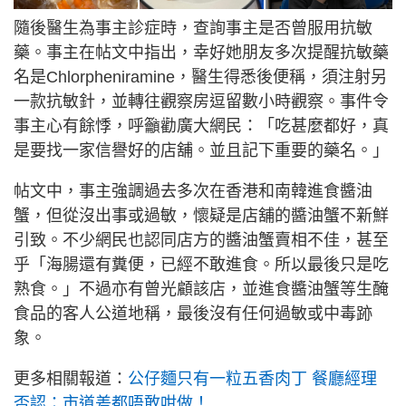
隨後醫生為事主診症時，查詢事主是否曾服用抗敏
藥。事主在帖文中指出，幸好她朋友多次提醒抗敏藥
名是Chlorpheniramine，醫生得悉後便稱，須注射另
一款抗敏針，並轉往觀察房逗留數小時觀察。事件令
事主心有餘悸，呼籲勸廣大網民：「吃甚麼都好，真
是要找一家信譽好的店舖。並且記下重要的藥名。」
帖文中，事主強調過去多次在香港和南韓進食醬油
蟹，但從沒出事或過敏，懷疑是店舖的醬油蟹不新鮮
引致。不少網民也認同店方的醬油蟹賣相不佳，甚至
乎「海腸還有糞便，已經不敢進食。所以最後只是吃
熟食。」不過亦有曾光顧該店，並進食醬油蟹等生醃
食品的客人公道地稱，最後沒有任何過敏或中毒跡
象。
更多相關報道：
公仔麵只有一粒五香肉丁 餐廳經理
否認：市道差都唔敢咁做！