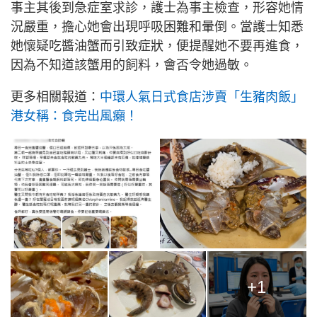
事主其後到急症室求診，護士為事主檢查，形容她情
況嚴重，擔心她會出現呼吸困難和暈倒。當護士知悉
她懷疑吃醬油蟹而引致症狀，便提醒她不要再進食，
因為不知道該蟹用的飼料，會否令她過敏。
更多相關報道：
中環人氣日式食店涉賣「生豬肉飯」
港女稱：食完出風癩！
+1