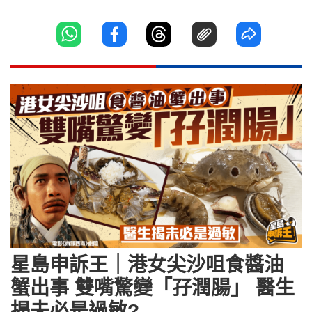
星島申訴王｜港女尖沙咀食醬油
蟹出事 雙嘴驚變「孖潤腸」 醫生
揭未必是過敏?