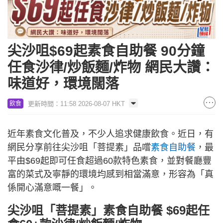
尖沙咀$69起素食自助餐 90分鐘
任食沙律/炒飯麵/炸物 網民大讚：
味道好，環境闊落
更新時間：11:58 2026-08-07 HKT
飲食
近年素食文化普及，不少人追求健康飲食。近日，有
網民分享前往尖沙咀「菩提素」品嚐
素食自助餐
，最
平由$69起即可任食超過60款特色素食，並對餐廳豐
富的菜式及寧靜的環境均感到相當滿意，形容為「真
係開心滿意嘅一餐」。
尖沙咀「菩提素」素食自助餐 $69起任