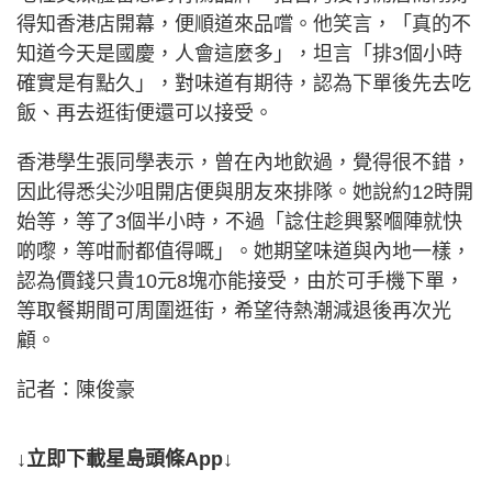
得知香港店開幕，便順道來品嚐。他笑言，「真的不
知道今天是國慶，人會這麼多」，坦言「排3個小時
確實是有點久」，對味道有期待，認為下單後先去吃
飯、再去逛街便還可以接受。
香港學生張同學表示，曾在內地飲過，覺得很不錯，
因此得悉尖沙咀開店便與朋友來排隊。她說約12時開
始等，等了3個半小時，不過「諗住趁興緊嗰陣就快
啲嚟，等咁耐都值得嘅」。她期望味道與內地一樣，
認為價錢只貴10元8塊亦能接受，由於可手機下單，
等取餐期間可周圍逛街，希望待熱潮減退後再次光
顧。
記者：陳俊豪
↓立即下載星島頭條App↓