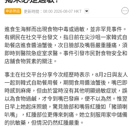
更新時間：08:00 2026-08-07 HKT
申訴熱話
進食生海鮮而出現食物中毒或過敏，並非罕見事件。
有網民在社交平台發文，指日前在尖沙咀一家韓式自
助餐店進食醬油蟹後，次日臉部及嘴唇嚴重腫痛，須
即時到醫院急症室求醫。事件引發市民對食物安全和
店舖食物質素的關注。
事主在社交平台分享今次經歷時表示，8月2日與友人
一起到韓式自助餐用餐，期間食用醬油蟹後，嘴巴即
時感到麻痺，但由於當時沒有其他明顯過敏症狀，誤
以為食物過鹹，才令到嘴巴發麻，便不以為然。惟翌
日早上她起床照鏡，驚見臉部和嘴唇紅腫如「豬頭喇
叭嘴」，紅腫部位更傳來刺痛。她立刻服用家中儲備
的抗敏藥，但情況仍然紅腫嚴重。