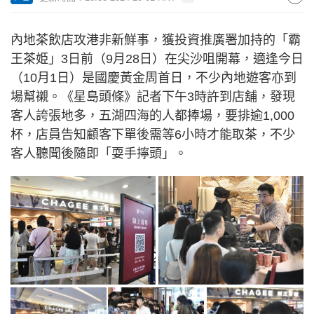
內地茶飲店攻港非新鮮事，獲投資推廣署加持的「霸
王茶姫」3日前（9月28日）在尖沙咀開幕，適逢今日
（10月1日）是國慶黃金周首日，不少內地遊客亦到
場幫襯。《星島頭條》記者下午3時許到店舖，發現
客人誇張地多，五湖四海的人都捧場，要排逾1,000
杯，店員告知顧客下單後需等6小時才能取茶，不少
客人聽聞後隨即「耍手擰頭」。