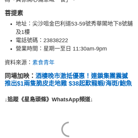
菩提素
地址：尖沙咀金巴利道53-59號秀華閣地下8號舖
及1樓
電話號碼：23838222
營業時間：星期一至日 11:30am-9pm
資料來源：
素食青年
同場加映：
酒樓晚市激抵優惠！連鎖集團震撼
推出$1兩隻脆皮走地雞 $38起歎龍蝦/海斑/鮑魚
↓追蹤《星島頭條》WhatsApp頻道↓