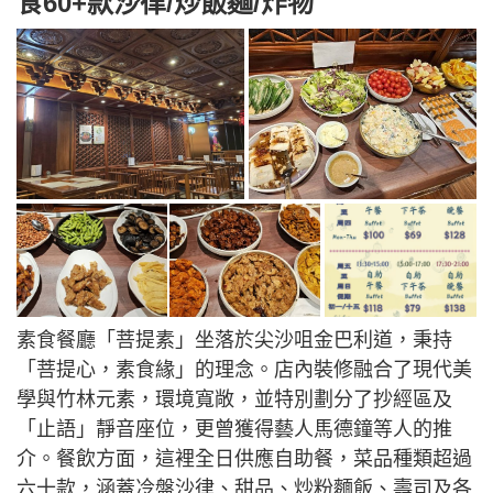
食60+款沙律/炒飯麵/炸物
素食餐廳「菩提素」坐落於尖沙咀金巴利道，秉持
「菩提心，素食緣」的理念。店內裝修融合了現代美
學與竹林元素，環境寬敞，並特別劃分了抄經區及
「止語」靜音座位，更曾獲得藝人馬德鐘等人的推
介。餐飲方面，這裡全日供應自助餐，菜品種類超過
六十款，涵蓋冷盤沙律、甜品、炒粉麵飯、壽司及各