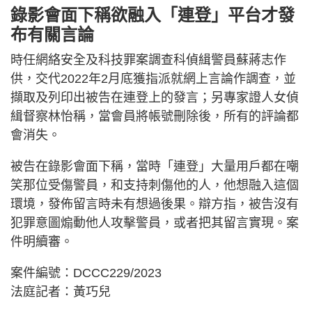
錄影會面下稱欲融入「連登」平台才發
布有關言論
時任網絡安全及科技罪案調查科偵緝警員蘇蔣志作
供，交代2022年2月底獲指派就網上言論作調查，並
擷取及列印出被告在連登上的發言；另專家證人女偵
緝督察林怡稱，當會員將帳號刪除後，所有的評論都
會消失。
被告在錄影會面下稱，當時「連登」大量用戶都在嘲
笑那位受傷警員，和支持刺傷他的人，他想融入這個
環境，發佈留言時未有想過後果。辯方指，被告沒有
犯罪意圖煽動他人攻擊警員，或者把其留言實現。案
件明續審。
案件編號：DCCC229/2023
法庭記者：黃巧兒