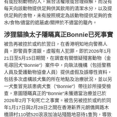
有或控制動物的人，無合法權限或合理辯解，而沒有
每天向該動物提供足夠供其飲用的清潔水分，以及提
供足夠的食物，未有按照規定為該動物提供足夠的食
水/食物/適當的遮蔽處/關押於不適當的籠內。
涉狸貓換太子隱瞞真正Bonnie已死事實
被告再被控於或約於翌日，在香港明知地向警務人
員，即警員李清銀，虛報有人犯罪，即於2026年1月
21日至5月15日期間，在調查有關懷疑殘害動物（金
毛尋回犬"Bonnie"）案件中，向執法機構（包括警務
人員及愛護動物協會人員）提供虛假及誤導性資料，
包括多次虛構該犬集的所在地點及治療狀況，並以另
一犬隻冒充該患病犬隻（"Bonnie"）帶往診所接受檢
查，意圖隱瞞真正的"Bonnie"未獲適當治療並已於
2026年2月下旬死亡之事實。被告另被控於或約於同
年1月17日與2月28日之間在香港新界元朗僑興路木
橋頭村110號520浪浪加油站殘酷地惡待1隻狗，導致