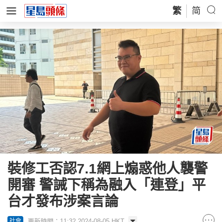
繁
简
裝修工否認7.1網上煽惑他人襲警
開審 警誡下稱為融入「連登」平
台才發布涉案言論
更新時間：11:32 2024-08-05 HKT
社會