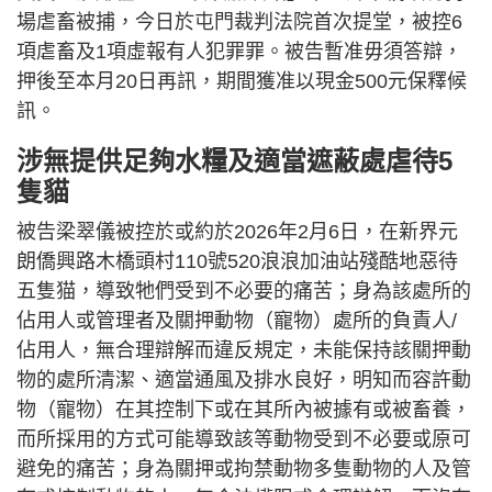
場虐畜被捕，今日於屯門裁判法院首次提堂，被控6
項虐畜及1項虛報有人犯罪罪。被告暫准毋須答辯，
押後至本月20日再訊，期間獲准以現金500元保釋候
訊。
涉無提供足夠水糧及適當遮蔽處虐待5
隻貓
被告梁翠儀被控於或約於2026年2月6日，在新界元
朗僑興路木橋頭村110號520浪浪加油站殘酷地惡待
五隻猫，導致牠們受到不必要的痛苦；身為該處所的
佔用人或管理者及關押動物（寵物）處所的負責人/
佔用人，無合理辯解而違反規定，未能保持該關押動
物的處所清潔、適當通風及排水良好，明知而容許動
物（寵物）在其控制下或在其所內被據有或被畜養，
而所採用的方式可能導致該等動物受到不必要或原可
避免的痛苦；身為關押或拘禁動物多隻動物的人及管