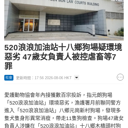
520浪浪加油站十八鄉狗場疑環境
惡劣 47歲女負責人被控虐畜等7
罪
更新時間：17:56 2026-08-06 HKT
社會
愛護動物協會年內接獲數百宗投訴，指元朗狗場
「520浪浪加油站」環境惡劣，漁護署月前聯同警方
進入「520浪浪加油站」八鄉元崗新村狗場，發現多
隻犬隻身形異常消瘦，帶走11隻狗檢查。狗場47歲女
負責人涉嫌在「520浪浪加油站」十八鄉木橋頭村狗