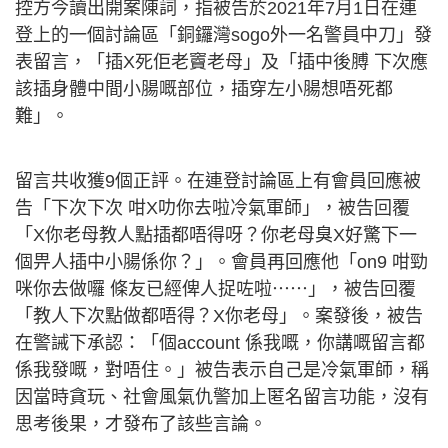
控方今讀出開案陳詞，指被告於2021年7月1日在連
登上的一個討論區「銅鑼灣sogo外一名警員中刀」發
表留言，「插X死佢老竇老母」及「插中後膊 下次應
該插身體中間小腸嘅部位，插穿左小腸想唔死都
難」。
留言共收獲9個正評。在連登討論區上有會員回應被
告「下次下次 咁X叻你去啦冷氣軍師」，被告回覆
「X你老母教人點插都唔得呀？你老母臭X好驚下一
個畀人插中小腸係你？」。會員再回應他「on9 咁勁
咪你去做囉 條友已經俾人捉咗啦⋯⋯」，被告回覆
「教人下次點做都唔得？X你老母」。案發後，被告
在警誡下承認：「個account 係我嘅，你講嘅留言都
係我發嘅，對唔住。」被告表示自己是冷氣軍師，稱
因當時貪玩、社會風氣仇警加上匿名留言功能，沒有
思考後果，才發布了該些言論。