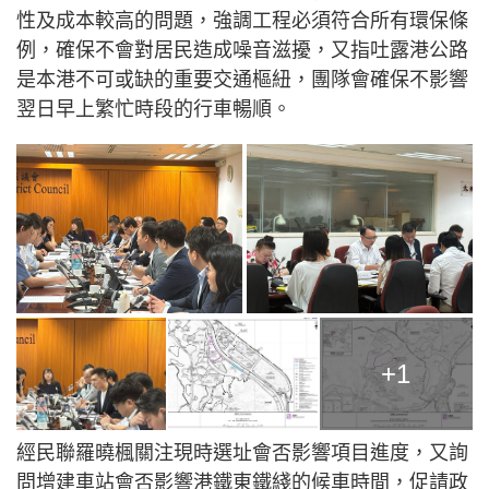
性及成本較高的問題，強調工程必須符合所有環保條
例，確保不會對居民造成噪音滋擾，又指吐露港公路
是本港不可或缺的重要交通樞紐，團隊會確保不影響
翌日早上繁忙時段的行車暢順。
+1
經民聯羅曉楓關注現時選址會否影響項目進度，又詢
問增建車站會否影響港鐵東鐵綫的候車時間，促請政