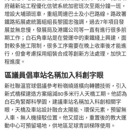
府藉新站工程優化信號系統加密班次至兩分鐘一班，
增設大埔頭班車，重組周邊巴士及小巴路線。路政署
鐵路拓展處統籌組組長黎國忠強調，過去7年項目發
展並無怠慢，發展局及港鐵公司等一直有進行很多前
期工作；白石角車站是在營運中的東鐵綫上興建，面
對較多施工限制，很多工序需要在晚上收車後才能進
行，但會考慮採用組裝合成等創新方法處理，加快工
程進度。
區議員倡車站名稱加入科創字眼
新社聯溫官球倡議參考粉嶺繞道橫向轉體技術，引入
新式橋樑建造方案縮減80多米行人天橋工期。他認為
白石角緊鄰科學園，建議車站名稱加入科創相關字
眼，天橋及車站設計融合太陽能、環保元素，預留無
人車、無人機接駁位置。他又提出，重置後的教大運
動中心可預留場地，供地區足球青訓梯隊使用。