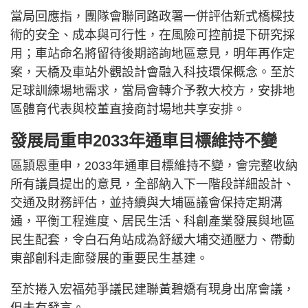
當局回應指，團隊會聯同路政署一併評估新式橋樑技
術的安全、成本與可行性，在風險可控前提下研究採
用；車站命名將留待後期諮詢地區意見，明年再作定
案，天橋及車站外觀設計會融入科技環保概念。至於
足球訓練場地需求，當局會轉介予教大校方，安排地
區體育代表與校董直接商討場地共享安排。
發展局重申2033年通車目標維持不變
區頴恩重申，2033年通車目標維持不變，會完整收納
所有議員提出的意見，全部納入下一階段詳細設計、
交通及財務評估，並持續與大埔區議會保持定期溝
通，平衡工程進度、居民生活、科創產業發展與地區
民生配套，令白石角站成為舒緩大埔交通壓力、帶動
東部創科走廊發展的重要民生基建。
至於捲入宏福苑爭議民建聯黃碧嬌有現身出席會議，