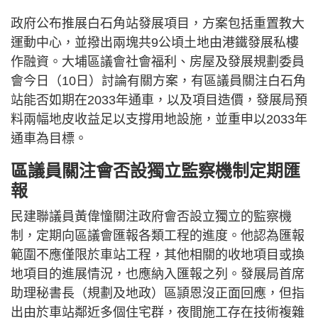
政府公布推展白石角站發展項目，方案包括重置教大
運動中心，並撥出兩塊共9公頃土地由港鐵發展私樓
作融資。大埔區議會社會福利、房屋及發展規劃委員
會今日（10日）討論有關方案，有區議員關注白石角
站能否如期在2033年通車，以及項目造價，發展局預
料兩幅地皮收益足以支撐用地設施，並重申以2033年
通車為目標。
區議員關注會否設獨立監察機制定期匯
報
民建聯議員黃偉憧關注政府會否設立獨立的監察機
制，定期向區議會匯報各類工程的進度。他認為匯報
範圍不應僅限於車站工程，其他相關的收地項目或換
地項目的進展情況，也應納入匯報之列。發展局首席
助理秘書長（規劃及地政）區頴恩沒正面回應，但指
出由於車站鄰近多個住宅群，夜間施工存在技術複雜