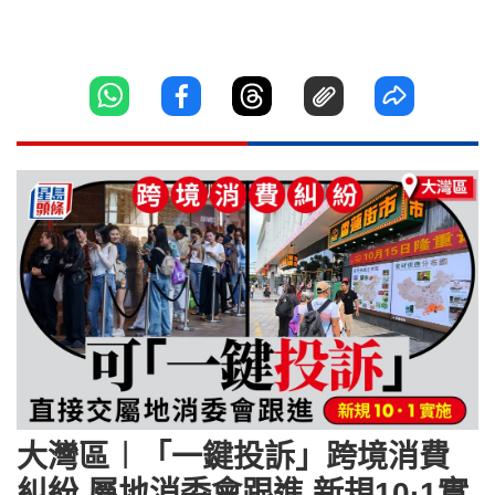
大灣區︱「一鍵投訴」跨境消費
糾紛 屬地消委會跟進 新規10·1實