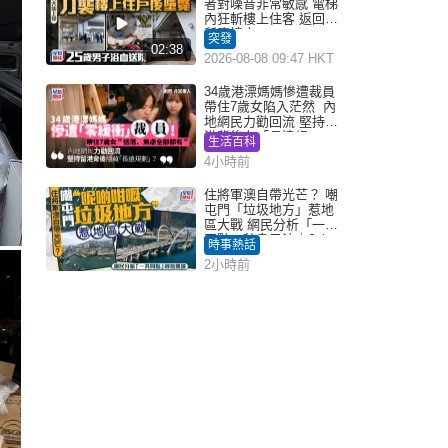
者對噪音非常敏感 電梯
內狂斬樓上住客 返回住
所墮樓亡
突發
02:38
2026-08-08 09:47 HKT
34歲港漂媽媽慘遭裁員
帶住7歲女陷入茫然 內
地網民力勸回流 堅持留
港背後有「長遠規
生活百科
劃」？
4小時前
住將軍澳自帶光芒？ 嘲
屯門「垃圾地方」惹地
區大戰 網民分析「一共
同點」秒息風波｜Juicy
時事熱話
叮
2小時前