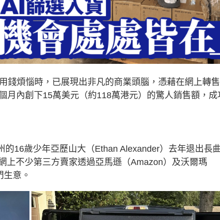
零用錢煩惱時，已展現出非凡的商業頭腦，憑藉在網上轉
個月內創下15萬美元（約118萬港元）的驚人銷售額，成
州的16歲少年亞歷山大（Ethan Alexander）去年退出長
上不少第三方賣家透過亞馬遜（Amazon）及沃爾瑪
門生意。