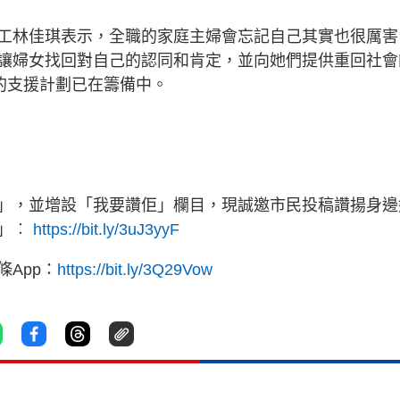
工林佳琪表示，全職的家庭主婦會忘記自己其實也很厲害
讓婦女找回對自己的認同和肯定，並向她們提供重回社會
期的支援計劃已在籌備中。
」，並增設「我要讚佢」欄目，現誠邀市民投稿讚揚身邊
佢」︰
https://bit.ly/3uJ3yyF
App：
https://bit.ly/3Q29Vow