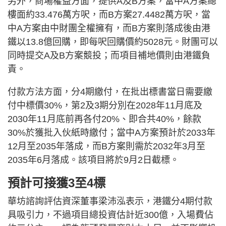
另外，商場權益方面，提供A及B方案，當中A方案總
樓面約33.476萬方呎，而B方案27.4482萬方呎，當
中A方案由中財團全權擁有，而B方案則落成後由港
鐵以13.8億回購，即每呎回購價約5028元。財團可以
同時提交A及B方案競投；而項目補地價則由港鐵負
責。
付款方法方面，分4期繳付，在批出標書當日需要繳
付中標價30%，第2及3期分別在2028年11月底及
2030年11月底前再各付20%、即合共40%，餘款
30%於獲批入伙紙時繳付；當中A方案預計於2033年
12月至2035年落成，而B方案則需於2032年3月至
2035年6月落成。該項目將於9月2日截標。
預計可接獲3至4標
華坊諮詢評估資深董事梁沛泓表示，港鐵分4期付款
具吸引力，不過項目總投資估計近300億，入場費佔