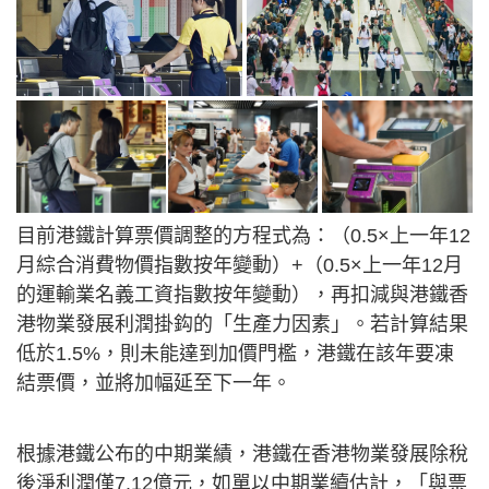
目前港鐵計算票價調整的方程式為：（0.5×上一年12
月綜合消費物價指數按年變動）+（0.5×上一年12月
的運輸業名義工資指數按年變動），再扣減與港鐵香
港物業發展利潤掛鈎的「生產力因素」。若計算結果
低於1.5%，則未能達到加價門檻，港鐵在該年要凍
結票價，並將加幅延至下一年。
根據港鐵公布的中期業績，港鐵在香港物業發展除稅
後淨利潤僅7.12億元，如單以中期業續估計，「與票