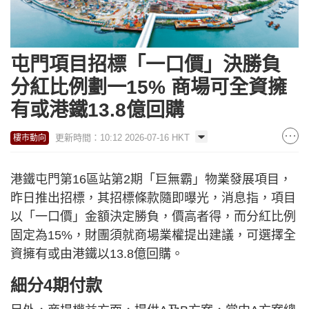
屯門項目招標「一口價」決勝負
分紅比例劃一15% 商場可全資擁
有或港鐵13.8億回購
更新時間：10:12 2026-07-16 HKT
樓市動向
港鐵屯門第16區站第2期「巨無霸」物業發展項目，
昨日推出招標，其招標條款隨即曝光，消息指，項目
以「一口價」金額決定勝負，價高者得，而分紅比例
固定為15%，財團須就商場業權提出建議，可選擇全
資擁有或由港鐵以13.8億回購。
細分4期付款