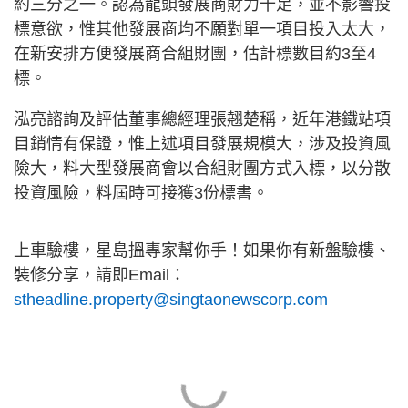
約三分之一。認為龍頭發展商財力十足，並不影響投
標意欲，惟其他發展商均不願對單一項目投入太大，
在新安排方便發展商合組財團，估計標數目約3至4
標。
泓亮諮詢及評估董事總經理張翹楚稱，近年港鐵站項
目銷情有保證，惟上述項目發展規模大，涉及投資風
險大，料大型發展商會以合組財團方式入標，以分散
投資風險，料屆時可接獲3份標書。
上車驗樓，星島搵專家幫你手！如果你有新盤驗樓、
裝修分享，請即Email：
stheadline.property@singtaonewscorp.com