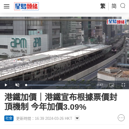
繁
简
Remaining
-
0:47
Loaded
:
Play
Unmute
Picture-
Full
60.63%
in-
Picture
Time
港鐵加價｜港鐵宣布根據票價封
頂機制 今年加價3.09%
更新時間：16:39 2024-03-26 HKT
社會