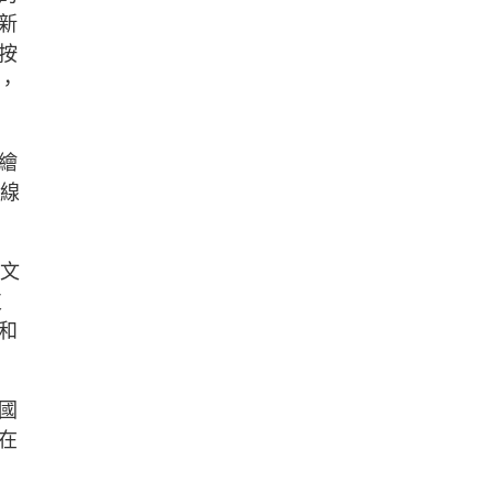
新
按
，
繪
光線
九文
支
和
國
在