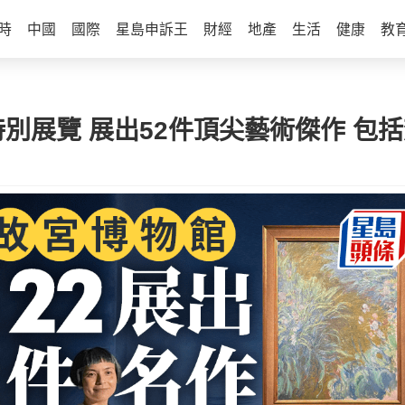
時
中國
國際
星島申訴王
財經
地產
生活
健康
教
特別展覽 展出52件頂尖藝術傑作 包