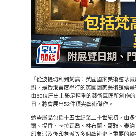
「從波提切利到梵高：英國國家美術館珍藏
辦，是香港首度舉行的英國國家美術館繪畫
由50位歷史上舉足輕重的藝術巨匠所創作的5
日，將會展出52件頂尖藝術傑作。
這些展品包括十五世紀至二十世紀初，由多
爾、提香、卡拉瓦喬、林布蘭、哥雅、泰納
印象派及後印象派等多個藝術史上重要的轉