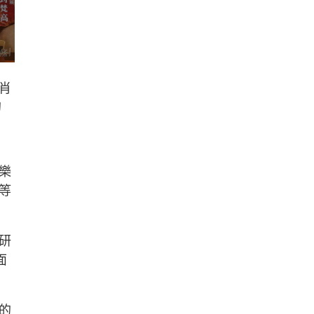
肖
的
樂
等
研
面
的