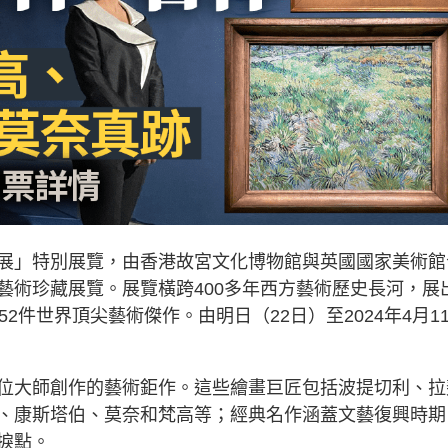
展」特別展覽，由香港故宮文化博物館與英國國家美術館
藝術珍藏展覽。展覽橫跨400多年西方藝術歷史長河，展
2件世界頂尖藝術傑作。由明日（22日）至2024年4月1
位大師創作的藝術鉅作。這些繪畫巨匠包括波提切利、拉
、康斯塔伯、莫奈和梵高等；經典名作涵蓋文藝復興時期
捩點。