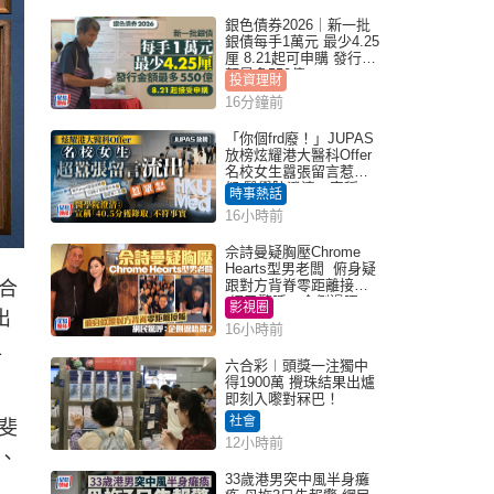
銀色債券2026｜新一批
銀債每手1萬元 最少4.25
厘 8.21起可申購 發行金
額最多550億
投資理財
16分鐘前
「你個frd廢！」JUPAS
放榜炫耀港大醫科Offer
名校女生囂張留言惹眾
怒 醫學院澄清：宣稱
時事熱話
「40.5分獲錄取」不符事
16小時前
實｜Juicy叮
佘詩曼疑胸壓Chrome
Hearts型男老闆 俯身疑
跟對方背脊零距離接觸
合
網民驚呼：企側邊唔
影視圈
出
得？
16小時前
1
六合彩︱頭獎一注獨中
得1900萬 攪珠結果出爐
即刻入嚟對冧巴！
社會
斐
12小時前
、
33歲港男突中風半身癱