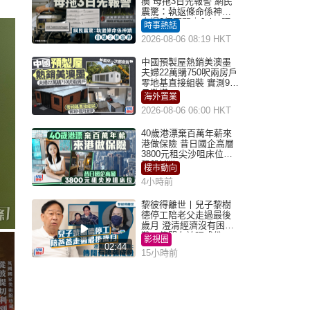
瘓 母拖3日先報警 網民
震驚：執返條命係神蹟
自爆2個惡習｜Juicy叮
時事熱話
2026-08-06 08:19 HKT
中國預製屋熱銷美澳墨
夫婦22萬購750呎兩房戶
零地基直接組裝 實測9個
月激讚
海外置業
2026-08-06 06:00 HKT
40歲港漂棄百萬年薪來
港做保險 昔日國企高層
3800元租尖沙咀床位｜
租盤Million
樓市動向
4小時前
黎彼得離世丨兒子黎樹
德停工陪老父走過最後
歲月 澄清經濟沒有困
難：傳聞有誇張成份
影視圈
02:44
15小時前