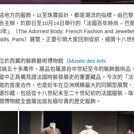
這地方的服飾，以至珠寶設計，都是潮流的指標。由巴黎
合主辦，於即日至10月14日舉行的「法國百年時尚 – 巴
 Adorned Body: French Fashion and Jewelle
rts Décoratifs, Paris）展覽，正要引領大家回到從前，細賞十八世
位於西翼的裝飾藝術博物館（
Musée des Arts
超過五十多萬件，展品包羅源自中世紀至今的裝飾藝術品
當中正具備見證法國時裝發展史的重要藏品。今次的「法
館的首度合作，也是近年在亞洲規模最大的同類型展覽，
選珍藏，包括從十八世紀末至二十世紀初的法國服裝、珠
間博物館全面展出這批極珍貴的歷史服飾。