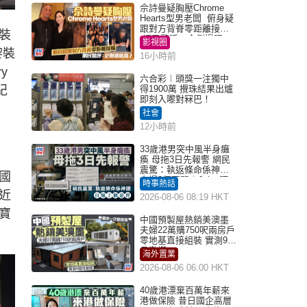
佘詩曼疑胸壓Chrome
Hearts型男老闆 俯身疑
跟對方背脊零距離接觸
裝
網民驚呼：企側邊唔
影視圈
得？
黎裝
16小時前
ry
六合彩︱頭獎一注獨中
紀
得1900萬 攪珠結果出爐
即刻入嚟對冧巴！
社會
12小時前
33歲港男突中風半身癱
，
瘓 母拖3日先報警 網民
震驚：執返條命係神蹟
國
自爆2個惡習｜Juicy叮
時事熱話
近
2026-08-06 08:19 HKT
寶
中國預製屋熱銷美澳墨
夫婦22萬購750呎兩房戶
零地基直接組裝 實測9個
月激讚
海外置業
2026-08-06 06:00 HKT
40歲港漂棄百萬年薪來
港做保險 昔日國企高層