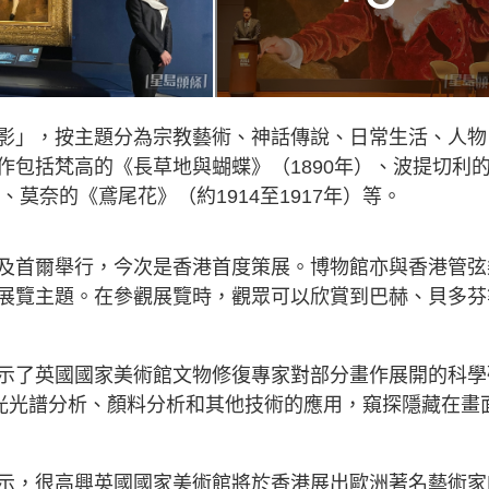
影」，按主題分為宗教藝術、神話傳說、日常生活、人物
作包括梵高的《長草地與蝴蝶》（1890年）、波提切利
、莫奈的《鳶尾花》（約1914至1917年）等。
及首爾舉行，今次是香港首度策展。博物館亦與香港管弦
展覽主題。在參觀展覽時，觀眾可以欣賞到巴赫、貝多芬
示了英國國家美術館文物修復專家對部分畫作展開的科學
光光譜分析、顏料分析和其他技術的應用，窺探隱藏在畫
示，很高興英國國家美術館將於香港展出歐洲著名藝術家