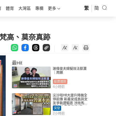
繁
简
育
體育
大灣區
專欄
更多
括梵高、莫奈真跡
最Hit
謝偉俊夫婦擬效法蔡瀾
｜周顯
投資理財
4小時前
尖沙咀H8大廈升降機全
停前傳 新義安成員與女
友爭執遭驅逐 涉拖馬刑
毀被捕 警另通緝4男
突發
2小時前