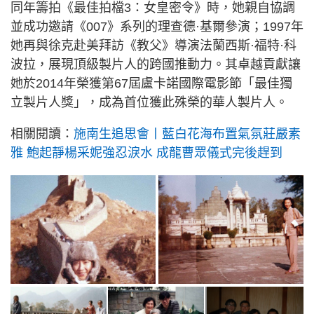
同年籌拍《最佳拍檔3：女皇密令》時，她親自協調
並成功邀請《007》系列的理查德·基爾參演；1997年
她再與徐克赴美拜訪《教父》導演法蘭西斯·福特·科
波拉，展現頂級製片人的跨國推動力。其卓越貢獻讓
她於2014年榮獲第67屆盧卡諾國際電影節「最佳獨
立製片人獎」，成為首位獲此殊榮的華人製片人。
相關閱讀：
施南生追思會丨藍白花海布置氣氛莊嚴素
雅 鮑起靜楊采妮強忍淚水 成龍曹眾儀式完後趕到