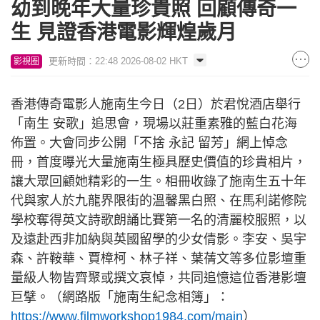
幼到晚年大量珍貴照 回顧傳奇一
生 見證香港電影輝煌歲月
更新時間：22:48 2026-08-02 HKT
影視圈
香港傳奇電影人施南生今日（2日）於君悅酒店舉行
「南生 安歌」追思會，現場以莊重素雅的藍白花海
佈置。大會同步公開「不捨 永記 留芳」網上悼念
冊，首度曝光大量施南生極具歷史價值的珍貴相片，
讓大眾回顧她精彩的一生。相冊收錄了施南生五十年
代與家人於九龍界限街的溫馨黑白照、在馬利諾修院
學校奪得英文詩歌朗誦比賽第一名的清麗校服照，以
及遠赴西非加納與英國留學的少女倩影。李安、吳宇
森、許鞍華、賈樟柯、林子祥、葉蒨文等多位影壇重
量級人物皆齊聚或撰文哀悼，共同追憶這位香港影壇
巨擘。（網路版「施南生紀念相簿」：
https://www.filmworkshop1984.com/main
）