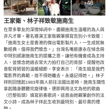
+46
王家衛、林子祥致敬施南生
在眾多摯友的深情悼詞中，盡顯施南生溫暖的為人與
非凡才華。著名導演王家衛親筆撰寫告別小卡致敬：
「施南生女士是香港的傑出電影製片人，一生成就無
數經典，值得我們懷念。」台灣名嘴蔡康永在悼念冊
中特別感謝施南生的提攜之恩，讓他有機會成為主持
人，並懷念她過去常大力拍打自己的背部、提醒他改
善駝背陋習的溫暖細節。李安表示：「南生姐是我們
電影界的典範，捨不得她離去。永遠記得她。」林子
祥則回憶起1983年兩人前往法國出差時，施南生隨性
拿起隨身聽聽完旋律後，便即興用法文為他的歌曲
〈巴黎街頭〉填寫前奏歌詞。這首由她親筆創作的法
文小詩，成為林子祥此生收到最特別、最珍貴的禮
物。