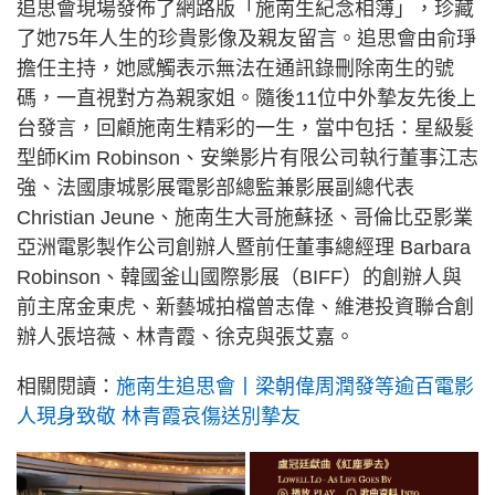
追思會現場發佈了網路版「施南生紀念相簿」，珍藏
了她75年人生的珍貴影像及親友留言。追思會由俞琤
擔任主持，她感觸表示無法在通訊錄刪除南生的號
碼，一直視對方為親家姐。隨後11位中外摯友先後上
台發言，回顧施南生精彩的一生，當中包括：星級髮
型師Kim Robinson、安樂影片有限公司執行董事江志
強、法國康城影展電影部總監兼影展副總代表
Christian Jeune、施南生大哥施蘇拯、哥倫比亞影業
亞洲電影製作公司創辦人暨前任董事總經理 Barbara
Robinson、韓國釜山國際影展（BIFF）的創辦人與
前主席金東虎、新藝城拍檔曾志偉、維港投資聯合創
辦人張培薇、林青霞、徐克與張艾嘉。
相關閱讀：
施南生追思會丨梁朝偉周潤發等逾百電影
人現身致敬 林青霞哀傷送別摯友