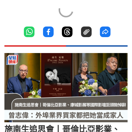
施南生追思會丨哥倫比亞影業、