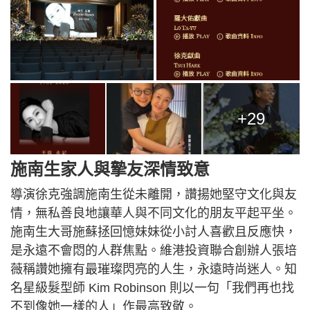
+29
施南生家人與摯友深情致意
導演徐克強調施南生從未離開，讚揚她堅守文化與友
情，無私善良地讓華人與不同文化的朋友平起平坐。
施南生大哥施蘇拯回憶妹妹從小討人喜歡且反應快，
是永遠不會悶的人群焦點。維港投資聯合創辦人張培
薇稱讚她擁有最璀璨閃亮的人生，永遠時尚迷人。知
名星級髮型師 Kim Robinson 則以一句「我們再也找
不到像她一樣的人」作最高致敬。