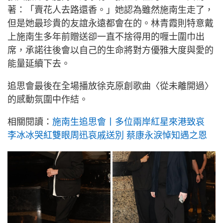
著：「賣花人去路還香。」她認為雖然施南生走了，
但是她最珍貴的友誼永遠都會在的。林青霞則特意戴
上施南生多年前贈送卻一直不捨得用的喱士圍巾出
席，承諾往後會以自己的生命將對方優雅大度與愛的
能量延續下去。
追思會最後在全場播放徐克原創歌曲〈從未離開過〉
的感動氛圍中作結。
相關閱讀：
施南生追思會丨多位兩岸紅星來港致哀
李冰冰哭紅雙眼周迅哀戚送別 蔡康永淚悼知遇之恩