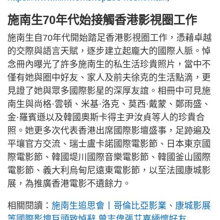
施南生70年代始接觸香港影視圈工作
施南生自70年代開始踏足香港影視圈工作，憑藉卓越
的交際與語言天賦，逐步建立起龐大的國際人脈。悼
念冊內曝光了許多施南生的私生活珍貴照片，當中不
僅有她與圈中好友、家人及前夫徐克的生活點滴，更
見證了她與眾多國際影星的深厚友誼。相冊中可見施
南生與尚格·雲頓、米基·洛克、莫西·戴蒙、鄭雨盛、
金·羅賓遜以及韓國奧斯卡得主尹汝貞等人的珍貴合
照。她更多次代表香港出席國際影壇盛事，足跡遍及
平壤官方交流、瑞士盧卡諾國際電影節、日本東京國
際電影節、韓國堤川國際音樂電影節、韓國釜山國際
電影節、義大利烏甸尼遠東電影節，以至法國康城影
展，為推廣香港電影不遺餘力。
相關閱讀：
施南生追思會丨哥倫比亞影業、康城影展
等國際影壇巨頭致悼辭 曾志偉張艾嘉緬懷好友