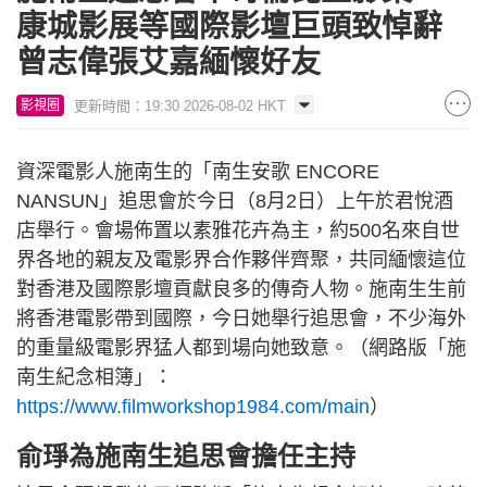
康城影展等國際影壇巨頭致悼辭
曾志偉張艾嘉緬懷好友
更新時間：19:30 2026-08-02 HKT
影視圈
資深電影人施南生的「南生安歌 ENCORE
NANSUN」追思會於今日（8月2日）上午於君悅酒
店舉行。會場佈置以素雅花卉為主，約500名來自世
界各地的親友及電影界合作夥伴齊聚，共同緬懷這位
對香港及國際影壇貢獻良多的傳奇人物。施南生生前
將香港電影帶到國際，今日她舉行追思會，不少海外
的重量級電影界猛人都到場向她致意。（網路版「施
南生紀念相簿」：
https://www.filmworkshop1984.com/main
）
俞琤為施南生追思會擔任主持