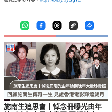
瀏覽更精彩內容：
https://bit.ly/3yLrgYZ
施南生追思會丨悼念冊曝光由年