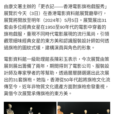
由康文署主辦的「更衣記——香港電影旗袍戲服秀」
展覽於今天（3日）在香港電影資料館展覽廳舉行，
展覽將開放至明年（2024年）5月5日。展覽展出31
套由多位經典女星在1950至90年代的電影中穿着的
旗袍戲服，重現不同時代電影展現的流行風尚，引領
觀眾細味經典女星的東方美和認識服裝設計師如何透
過旗袍的圖紋式樣，建構演員與角色的形象。
電影資料館一級助理館長陳彩玉表示，今次展覽由策
展到展出籌備了兩年，期間得到了電影公司、服裝設
計師及專家學者的等幫助，透過層層篩選選出此次展
出的31套旗袍。她指，香港從50年代起將旗袍文化流
傳至今，近年非物質文化遺產方面對旗袍愈發重視，
冀借今次展覽承傳旗袍的東方美。