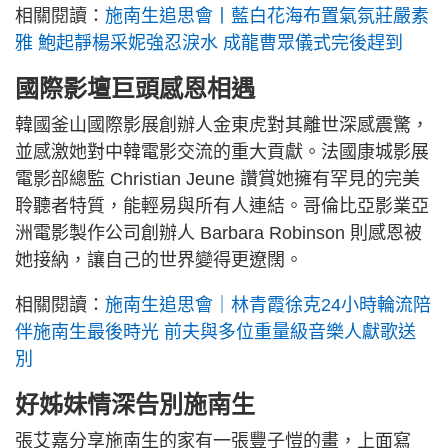
相關閱讀：
施南生追思會丨藍白花海布置氣氛莊嚴素
雅 鮑起靜楊采妮強忍淚水 成龍曹眾儀式完後趕到
國際影壇巨頭感恩相遇
韓國釜山國際影展創辦人金東虎對其離世深感震驚，
並感激她對中韓電影交流的重大貢獻。法國康城影展
電影部總監 Christian Jeune 讚賞她擁有罕見的完美
聆聽者特質，能輕易與所有人連結。哥倫比亞影業亞
洲電影製作公司創辦人 Barbara Robinson 則感恩被
她接納，讓自己的世界變得更遼闊。
相關閱讀：
施南生追思會｜林青霞徐克24小時輪流陪
伴施南生最後時光 前夫與多位重量級音樂人獻歌送
別
好姊妹情深告別施南生
張艾嘉分享施南生的家有一張豐子愷的畫，上面寫