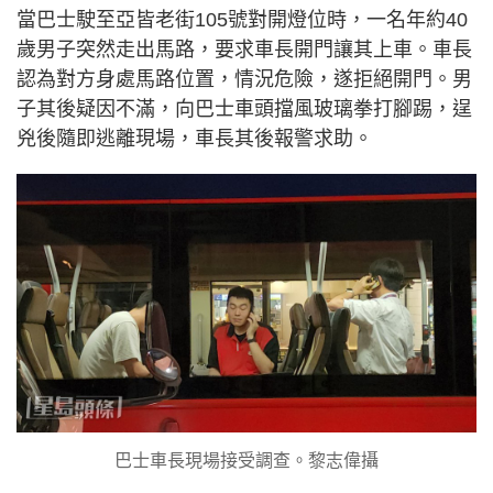
當巴士駛至亞皆老街105號對開燈位時，一名年約40
歲男子突然走出馬路，要求車長開門讓其上車。車長
認為對方身處馬路位置，情況危險，遂拒絕開門。男
子其後疑因不滿，向巴士車頭擋風玻璃拳打腳踢，逞
兇後隨即逃離現場，車長其後報警求助。
巴士車長現場接受調查。黎志偉攝