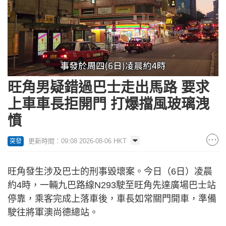
Loaded
:
Unmute
87.36%
旺角男疑錯過巴士走出馬路 要求
上車車長拒開門 打爆擋風玻璃洩
憤
更新時間：09:08 2026-08-06 HKT
突發
旺角發生涉及巴士的刑事毀壞案。今日（6日）凌晨
約4時，一輛九巴路線N293駛至旺角先達廣場巴士站
停靠，乘客完成上落車後，車長如常關門開車，準備
駛往將軍澳尚德總站。