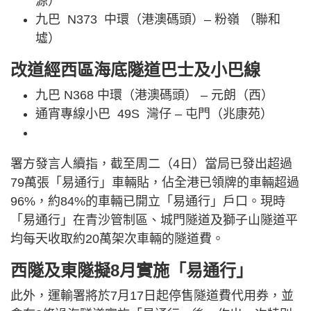
源）
九巴 N373 中環（港澳碼頭）– 粉嶺 （聯和
墟）
改道經西區海底隧道巴士及小巴線
九巴 N368 中環（港澳碼頭） – 元朗（西）
通宵專線小巴 49S 灣仔 – 屯門（兆康苑）
署方發言人續指，截至周二（4日）當局已發出超過
79萬張「易通行」車輛貼，佔全港已領牌的車輛超過
96%，約84%的車輛已開立「易通行」戶口。現時
「易通行」在青沙管制區、城門隧道及獅子山隧道平
均每天收取約20萬架次車輛的隧道費。
西隧及東隧擬8月實施「易通行」
此外，運輸署將於7月17日起停售隧道費代用券，並