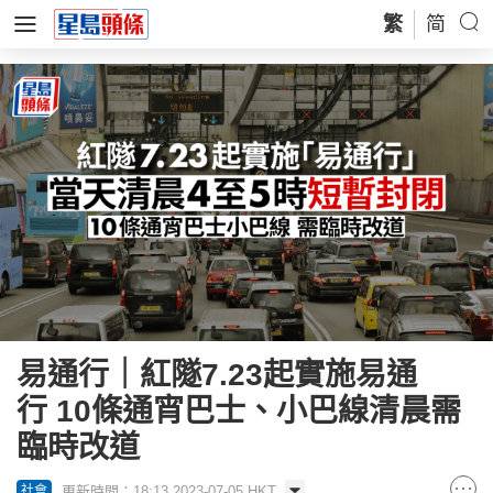
繁
简
易通行｜紅隧7.23起實施易通
行 10條通宵巴士、小巴線清晨需
臨時改道
更新時間：18:13 2023-07-05 HKT
社會