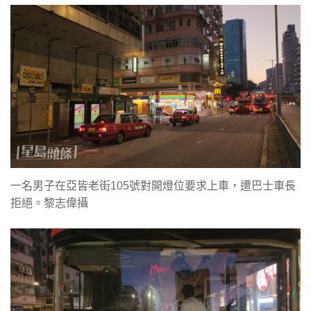
一名男子在亞皆老街105號對開燈位要求上車，遭巴士車長
拒絕。黎志偉攝