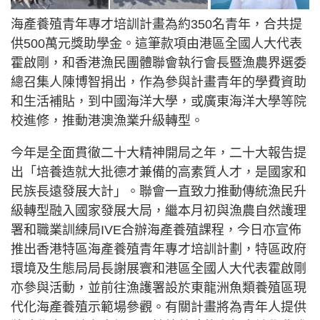
海產養殖青年專才培訓計畫為約350名青年，合共提
供500萬元獎助學金。這筆款項由港區全國人大代表
霍啟剛，和香港漁民團體聯會執行會長暨漁農界選委
總召集人陳博智捐出，作為參與計畫青年的學費資助
和生活補貼，到中國海洋大學，或廣東海洋大學等院
校進修，推動港澳漁業升級轉型。
今年是全面貫徹二十大精神開局之年，二十大報告提
出「培養造就大批德才兼備的高素質人才，是國家和
民族長遠發展大計」。聯會一直致力推動傳統漁民升
級轉型融入國家發展大局，繼本月初與漁農自然護理
署和職業訓練局IVE合辦海產養殖課程，今日亦宣佈
推出香港特區海產養殖青年專才培訓計劃，特區政府
環境及生態局局長謝展寰和港區全國人大代表霍啟剛
亦參與活動，並前往漁護署設於東龍洲魚類養殖區現
代化海產養殖示範場參觀。有關計畫將為青年人提供