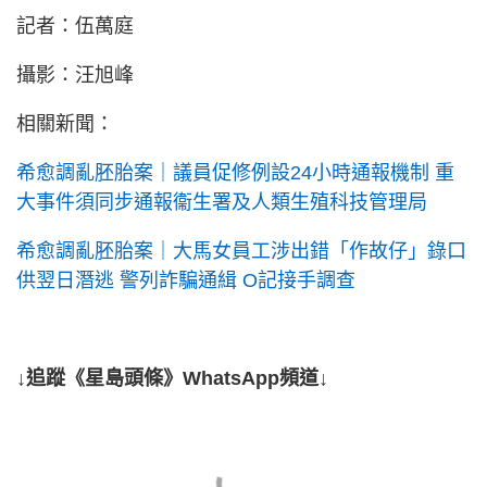
記者：伍萬庭
攝影：汪旭峰
相關新聞：
希愈調亂胚胎案｜議員促修例設24小時通報機制 重
大事件須同步通報衞生署及人類生殖科技管理局
希愈調亂胚胎案｜大馬女員工涉出錯「作故仔」錄口
供翌日潛逃 警列詐騙通緝 O記接手調查
↓追蹤《星島頭條》WhatsApp頻道↓