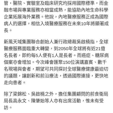
管，醫院、實驗室及臨床研究均採用國際標準，而金
融市場與專業服務亦相當成熟，能協助內地生命科學
企業拓展海外業務。他說，內地醫療服務正成為國際
病人的選擇，相信入境醫療服務在未來10年將顯著成
長。
新風天域集團聯合創始人兼行政總裁吳啟楠指，全球
醫療服務面臨重大轉變，到2050年全球將有近21億
名長者，即約每5人便有1人是長者。而癌症、糖尿病
個案亦會增加。今次峰會匯聚150位演講嘉賓、數千
名現場與會者，期望可共同探討全球醫療健康最迫切
的議題，讓創新和前沿療法，透過國際連接，更快地
走向患者。
除了梁錦松、吳啟楠之外，擔任集團顧問的前食衞局
局長高永文、陳肇始等人亦有出席活動，惟未有受
訪。