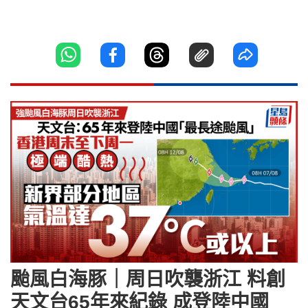
颱風白海豚｜周日吹襲浙江 料創
天文台65年來紀錄 成登陸中國