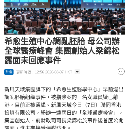
希愈生殖中心調亂胚胎 母公司辦
全球醫療峰會 集團創始人梁錦松
露面未回應事件
更新時間：12:56 2026-08-07 HKT
社會
新風天域集團旗下的「希愈生殖醫學中心」早前爆出
調亂胚胎組織事件，被指涉案的一名女職員疑已離
港，目前正被通緝。新風天域今日（7日）聯同香港
投資有限公司，舉辦一連兩日的「全球醫療峰會」，
集團創始人、前財政司司長梁錦松於事件後首度公開
露面，惟未有接受傳媒訪問。