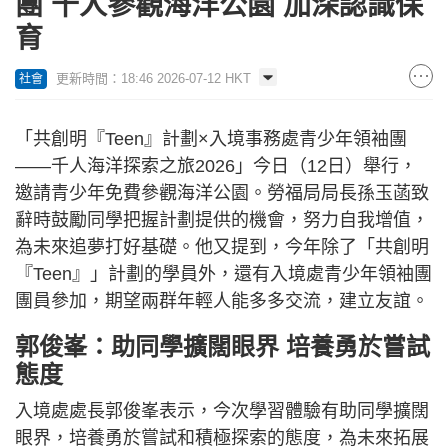
團 千人參觀海洋公園 加深認識保
育
更新時間：18:46 2026-07-12 HKT
社會
「共創明『Teen』計劃×入境事務處青少年領袖團
——千人海洋探索之旅2026」今日（12日）舉行，
邀請青少年免費參觀海洋公園。勞福局局長孫玉菡致
辭時鼓勵同學把握計劃提供的機會，努力自我增值，
為未來追夢打好基礎。他又提到，今年除了「共創明
『Teen』」計劃的學員外，還有入境處青少年領袖團
團員參加，期望兩群年輕人能多多交流，建立友誼。
郭俊峯：助同學擴闊眼界 培養勇於嘗試
態度
入境處處長郭俊峯表示，今次學習體驗有助同學擴闊
眼界，培養勇於嘗試和積極探索的態度，為未來拓展