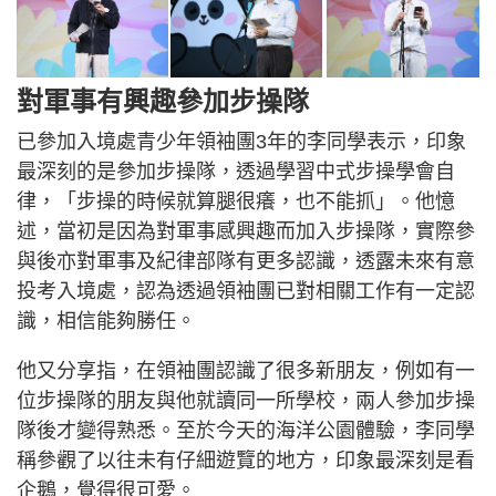
對軍事有興趣參加步操隊
已參加入境處青少年領袖團3年的李同學表示，印象
最深刻的是參加步操隊，透過學習中式步操學會自
律，「步操的時候就算腿很癢，也不能抓」。他憶
述，當初是因為對軍事感興趣而加入步操隊，實際參
與後亦對軍事及紀律部隊有更多認識，透露未來有意
投考入境處，認為透過領袖團已對相關工作有一定認
識，相信能夠勝任。
他又分享指，在領袖團認識了很多新朋友，例如有一
位步操隊的朋友與他就讀同一所學校，兩人參加步操
隊後才變得熟悉。至於今天的海洋公園體驗，李同學
稱參觀了以往未有仔細遊覽的地方，印象最深刻是看
企鵝，覺得很可愛。