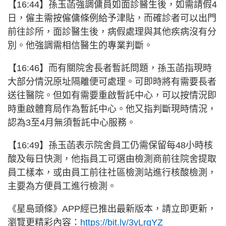
【16:44】孫玉菡強調傭員如面診醫生後，如需請假4
日，僱主需按僱傭條例給予津貼，而確診者可以出門
前往診所，面診醫生後，病假處理與其他疾病沒有分
別。他強調需相信醫生的專業判斷。
【16:46】而有關院舍長者暫託問題，孫玉菡指現時
大部分情況原址隔離便可處理。可即時將有需要長者
送往醫院。但如有需要重啟暫託中心，可以按情況即
時重啟體育局作為暫託中心。他又指判斷現時情況，
認為3至4月無須暫託中心服務。
【16:49】孫玉菡表示院舍員工仍需保留每48小時核
酸及每日快測，他指員工可選由檢測商前往院舍提取
員工樣本，或由員工前往社區檢測站進行核酸檢測，
主要為方便員工進行檢測。
《星島頭條》APP經已推出最新版本，請立即更新，
瀏覽更精彩內容：
https://bit.ly/3yLrgYZ