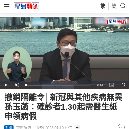
繁
简
Remaining
-
0:43
Loaded
:
Play
Unmute
Picture-
Full
70.76%
in-
Picture
Time
撤銷隔離令│新冠與其他疾病無異
孫玉菡：確診者1.30起需醫生紙
申領病假
更新時間：16:59 2023-01-19 HKT
社會