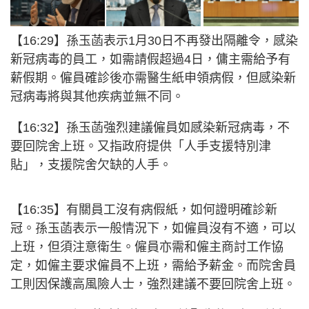
【16:29】孫玉菡表示1月30日不再發出隔離令，感染
新冠病毒的員工，如需請假超過4日，傭主需給予有
薪假期。僱員確診後亦需醫生紙申領病假，但感染新
冠病毒將與其他疾病並無不同。
【16:32】孫玉菡強烈建議僱員如感染新冠病毒，不
要回院舍上班。又指政府提供「人手支援特別津
貼」，支援院舍欠缺的人手。
【16:35】有關員工沒有病假紙，如何證明確診新
冠。孫玉菡表示一般情況下，如僱員沒有不適，可以
上班，但須注意衛生。僱員亦需和僱主商討工作協
定，如僱主要求僱員不上班，需給予薪金。而院舍員
工則因保護高風險人士，強烈建議不要回院舍上班。