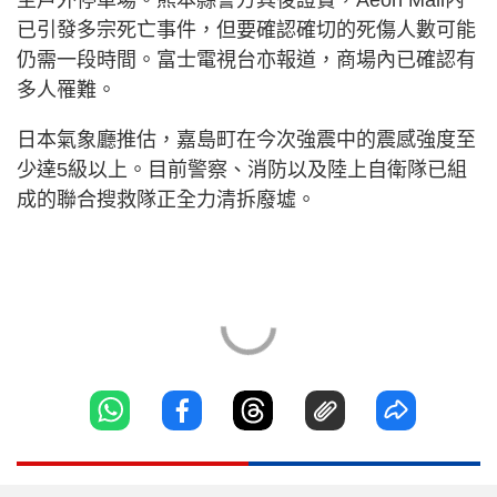
至戶外停車場。熊本縣警方其後證實，Aeon Mall內
已引發多宗死亡事件，但要確認確切的死傷人數可能
仍需一段時間。富士電視台亦報道，商場內已確認有
多人罹難。
日本氣象廳推估，嘉島町在今次強震中的震感強度至
少達5級以上。目前警察、消防以及陸上自衛隊已組
成的聯合搜救隊正全力清拆廢墟。