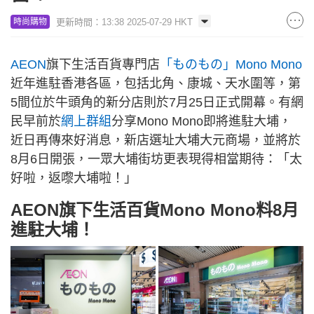
更新時間：13:38 2025-07-29 HKT
時尚購物
AEON
旗下生活百貨專門店
「ものもの」Mono Mono
近年進駐香港各區，包括北角、康城、天水圍等，第
5間位於牛頭角的新分店則於7月25日正式開幕。有網
民早前於
網上群組
分享Mono Mono即將進駐大埔，
近日再傳來好消息，新店選址大埔大元商場，並將於
8月6日開張，一眾大埔街坊更表現得相當期待：「太
好啦，返嚟大埔啦！」
AEON旗下生活百貨Mono Mono料8月
進駐大埔！