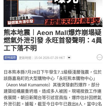
熊本地震︱Aeon Mall爆炸崩塌疑
燃氣外泄引發 永旺首發聲明：4員
工下落不明
更新時間：15:04 2026-07-29 HKT
即時國際
日本熊本縣7月28日下午發生7.1級極淺層強震，位於
該縣嘉島町的大型購物中心「永旺熊本購物中心」
（Aeon Mall Kumamoto）其後突發劇烈爆炸，部分
建築結構嚴重坍塌，造成多人被困。現場搜救工作連
夜展開。朝日新聞台等引述官員指，爆炸估計因燃氣
外泄引起。據報，截至今日中午已救出8人，當中2名