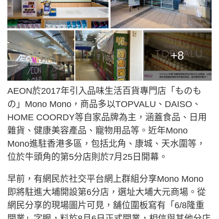
+8
AEON於2017年引入品味生活百貨專門店「ものも
の」Mono Mono，商品多以TOPVALU、DAISO、
HOME COORDY等自家品牌為主，涵蓋食品、日用
雜貨、健康美容產品、寵物用品等。近年Mono
Mono進駐香港多區，包括北角、康城、天水圍等，
位於牛頭角的第5分店則於7月25日開幕。
早前，有網民於社交平台網上群組分享Mono Mono
即將駐進大埔開設第6分店，選址大埔大元商場。從
網民分享的現場圖片可見，舖位圍板寫有「6/8隆重
開業」字眼，料於8月6日正式開業，相信與其他分店