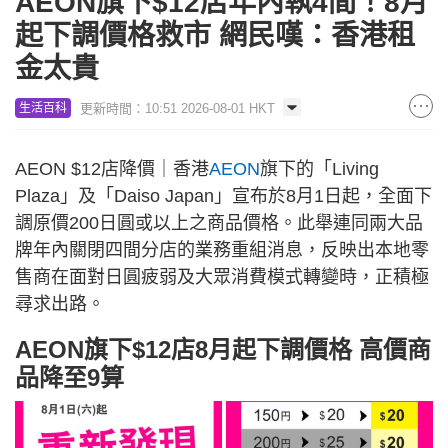
AEON旗下$12店年內執4間！8月
起下調價格救市 網民嘆：香港租
金太貴
更新時間：10:51 2026-08-01 HKT
生活百科
AEON $12店降價｜香港
AEON
旗下的「Living
Plaza」及「Daiso Japan」宣布於8月1日起，全面下
調原價200日圓或以上之商品價格。此舉連同兩大品
牌年內關閉四間分店的業務重組消息，反映出本地零
售商在面對日圓疲弱及大眾消費模式轉變時，正積極
尋求出路。
AEON旗下$12店8月起下調價格 高價商
品降至9算