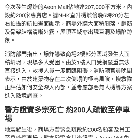
今次發生爆炸的Aeon Mall佔地達207,000平方米，內
設約200家專賣店。據NHK直升機於傍晚6時20分左
右拍攝的航拍畫面顯示，商場外牆大面積剝落，鋼筋
及骨架結構清晰外露，屋頂區域亦出現巨洞及塌陷跡
象。
消防部門指出，爆炸導致商場2樓部分區域發生大面
積坍塌，現場多人受困。由於1樓入口受損嚴重無法
直接進入，救援人員一度面臨阻礙。消防廳官員晚間
表示，由於建築物存在二次倒塌的極高風險，搜救隊
正評估如何安全深入內部，並考慮部署無人機等方案
進入險境調查。
警方證實多宗死亡 約200人疏散至停車
場
地震發生後，商場方曾緊急疏散約200名顧客及員工