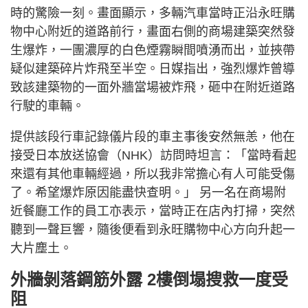
時的驚險一刻。畫面顯示，多輛汽車當時正沿永旺購
物中心附近的道路前行，畫面右側的商場建築突然發
生爆炸，一團濃厚的白色煙霧瞬間噴湧而出，並挾帶
疑似建築碎片炸飛至半空。日媒指出，強烈爆炸曾導
致該建築物的一面外牆當場被炸飛，砸中在附近道路
行駛的車輛。
提供該段行車記錄儀片段的車主事後安然無恙，他在
接受日本放送協會（NHK）訪問時坦言：「當時看起
來還有其他車輛經過，所以我非常擔心有人可能受傷
了。希望爆炸原因能盡快查明。」 另一名在商場附
近餐廳工作的員工亦表示，當時正在店內打掃，突然
聽到一聲巨響，隨後便看到永旺購物中心方向升起一
大片塵土。
外牆剝落鋼筋外露 2樓倒塌搜救一度受
阻