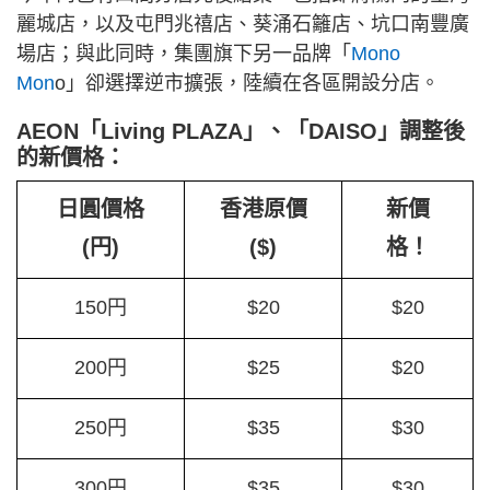
麗城店，以及屯門兆禧店、葵涌石籬店、坑口南豐廣
場店；與此同時，集團旗下另一品牌「
Mono
Mon
o」卻選擇逆市擴張，陸續在各區開設分店。
AEON「Living PLAZA」、「DAISO」調整後
的新價格：
日圓價格
香港原價
新價
(円)
($)
格！
150円
$20
$20
200円
$25
$20
250円
$35
$30
300円
$35
$30