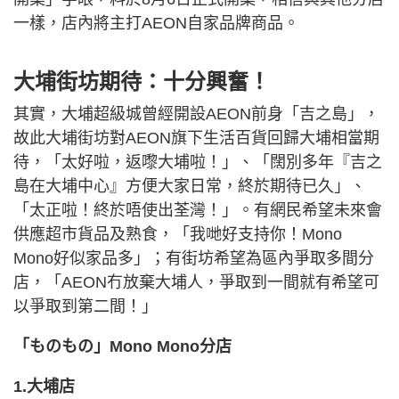
一樣，店內將主打AEON自家品牌商品。
大埔街坊期待：十分興奮！
其實，大埔超級城曾經開設AEON前身「吉之島」，
故此大埔街坊對AEON旗下生活百貨回歸大埔相當期
待，「太好啦，返嚟大埔啦！」、「闊別多年『吉之
島在大埔中心』方便大家日常，終於期待已久」、
「太正啦！終於唔使出荃灣！」。有網民希望未來會
供應超市貨品及熟食，「我哋好支持你！Mono
Mono好似家品多」；有街坊希望為區內爭取多間分
店，「AEON冇放棄大埔人，爭取到一間就有希望可
以爭取到第二間！」
「ものもの」Mono Mono分店
1.大埔店