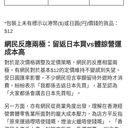
*包裝上未有標示以港幣($)或日圓(円)價錢的貨品：
$12
網民反應兩極：留返日本買vs體諒營運
成本高
對於是次價格調整及定價策略，網民的反應相當兩
極。有網民對於基本$12的定價維持不變感到失望。
受日圓匯率影響，不少網民坦言寧願留待外遊時才消
費，紛紛表示「我都係去返日本先買」，甚至認為
「大家都係會講去日本先買啦」。
另一方面，亦有網民從商業角度出發，理解在香港經
營實體零售業所面對的龐大成本壓力，為店方平反指
「原來運過嚟唔使錢嘅，燈油火蠟唔使錢嘅」、「香