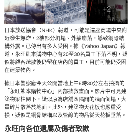
+2
日本放送協會（NHK）報道，可能是這座商場中央附
近發生爆炸，2樓部分坍塌、外牆崩落，導致鋼骨結
構外露。已傳出有多人受困。據《Yahoo Japan》報
道，永旺熊本購物中心有20至30名員工下落不明，疑
似將顧客疏散後仍留在店內的員工，目前可能仍受困
在建築物內。
據日本警察廳今天公開當地上午8時30分左右拍攝的
「永旺熊本購物中心」內部搜救畫面。影片中可見建
築物梁柱倒下，疑似原為店舖區隔間的牆面倒塌，大
量碎片散落於地面。此外，建築物天花板也嚴重受
損，疑似是鋼骨結構以及管線的物品從天花板垂落。
永旺向各位遺屬及傷者致歉