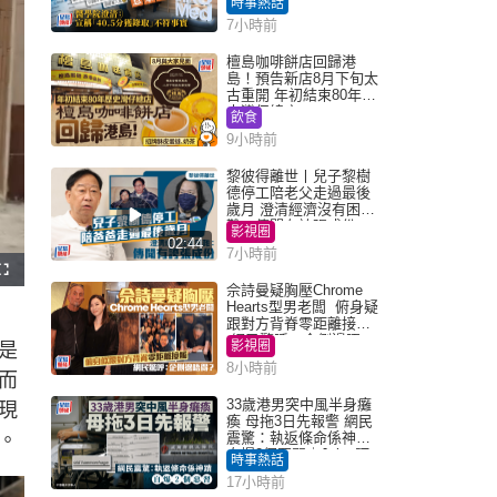
時事熱話
「40.5分獲錄取」不符事
7小時前
實｜Juicy叮
檀島咖啡餅店回歸港
島！預告新店8月下旬太
古重開 年初結束80年歷
史灣仔總店
飲食
9小時前
黎彼得離世丨兒子黎樹
德停工陪老父走過最後
歲月 澄清經濟沒有困
難：傳聞有誇張成份
影視圈
02:44
7小時前
F
u
佘詩曼疑胸壓Chrome
l
Hearts型男老闆 俯身疑
l
s
跟對方背脊零距離接觸
c
網民驚呼：企側邊唔
r
影視圈
是
e
得？
e
8小時前
n
而
33歲港男突中風半身癱
現
瘓 母拖3日先報警 網民
。
震驚：執返條命係神蹟
自爆2個惡習｜Juicy叮
時事熱話
17小時前