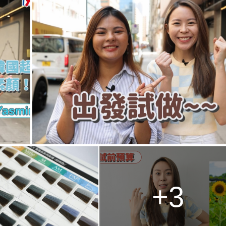
n
g
T
i
m
e
+3