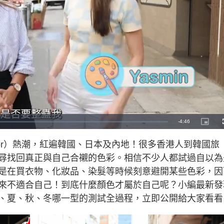
R
-
4:46
P
i
c
e
t
Color）熱潮，紅遍韓國、日本及內地！很多香港人到韓國旅
u
r
m
e
尋找回真正與自己合襯的色彩。相信不少人都試過自以為
-
i
a
n
是在買衣物、化妝品、染髮等時候刻意避開某些色彩，因
-
P
i
來不適合自己！到底什麼顏色才屬於自己呢？小編最新發
i
c
t
、夏、秋、冬哪一型的測試全過程，立即公開給大家看看
n
u
r
e
i