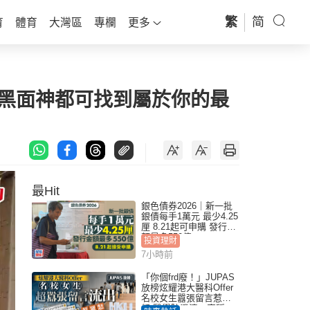
繁
简
育
體育
大灣區
專欄
更多
婆／黑面神都可找到屬於你的最
最Hit
銀色債券2026｜新一批
銀債每手1萬元 最少4.25
厘 8.21起可申購 發行金
額最多550億
投資理財
7小時前
「你個frd廢！」JUPAS
放榜炫耀港大醫科Offer
名校女生囂張留言惹眾
怒 醫學院澄清：宣稱