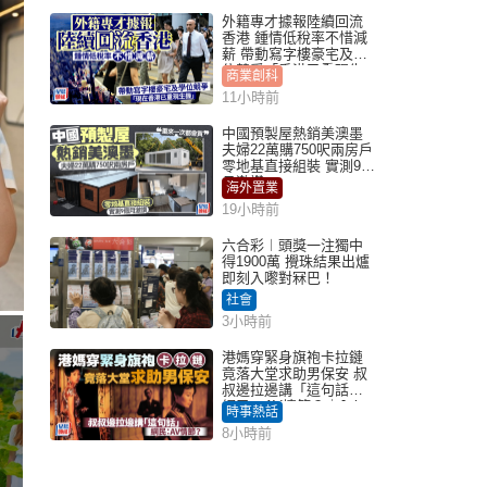
外籍專才據報陸續回流
香港 鍾情低稅率不惜減
薪 帶動寫字樓豪宅及學
位競爭「香港已重現生
商業創科
機」
11小時前
中國預製屋熱銷美澳墨
夫婦22萬購750呎兩房戶
零地基直接組裝 實測9個
月激讚
海外置業
19小時前
六合彩︱頭獎一注獨中
得1900萬 攪珠結果出爐
即刻入嚟對冧巴！
社會
3小時前
港媽穿緊身旗袍卡拉鏈
竟落大堂求助男保安 叔
叔邊拉邊講「這句話」
網民：AV情節？｜Juicy
時事熱話
叮
8小時前