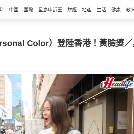
時
中國
國際
星島申訴王
財經
地產
生活
健康
教
sonal Color）登陸香港！黃臉