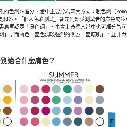
的色調來區分，當中主要分為兩大方向：暖色調（Yello
se）的夏和冬。「個人色彩測試」會先判斷受測試者的膚色屬冷
毋庸置疑是「暖色調」，事實上黃種人當中也可細分為兩
調」；而膚色中藍色調較強烈的則為「藍底肌」，並非單
分別適合什麼膚色？