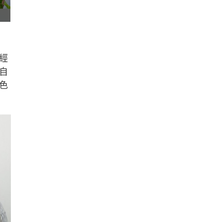
經
自
色