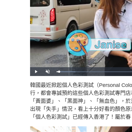
L
P
U
o
l
n
a
a
m
d
y
u
韓國最近掀起個人色彩測試（Personal 
e
t
d
e
:
行，都會專誠預約這些個人色彩測試專門店
1
0
.
「黃面婆」、「黑面神」、「無血色」，於
7
9
出現「失手」情況，看上十分好看的顏色原
%
「個人色彩測試」已經傳入香港了！屬於春