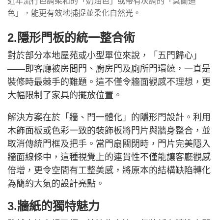
近年流行色調柔和的「奶油色」或帶有灰調的「莫蘭迪
色」，能更有效地捕捉並柔化自然光。
2.隱形門板的統一整合術
對於部分本地屋苑或小型單位來說，「五門歸心」
——即客廳被房間門、廚房門及廁所門環繞，一直是
裝修時最棘手的難題。這不僅令牆面觀感不理想，更
大幅限制了家具的擺放位置。
解決方案在於「牆、門一體化」的隱形門設計。利用
木飾面板或色彩一致的裝飾板將門片與牆身整合，並
取消傳統門框及把手。當門扇關閉時，門片完美隱入
牆面線條中，這種視覺上的連貫性不僅能讓客廳觀感
倍增，更令空間有工整美感，將原本的結構缺陷轉化
為簡約大氣的設計亮點。
3.牆紙的獨特魅力