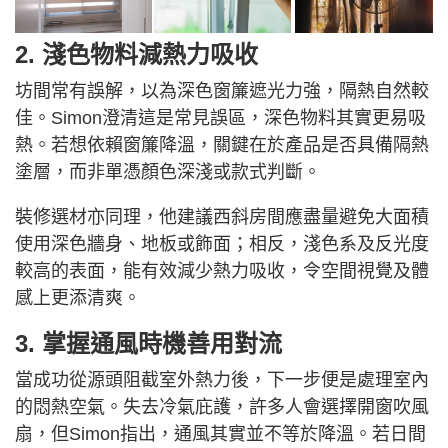
2. 淺色物料減熱力吸收
坊間常有誤解，以為深色窗簾遮光力強，隔熱自然較
佳。Simon澄清這是常見誤區，深色物料其實更易吸
熱。若想依賴窗簾降溫，關鍵在於產品是否具備隔熱
塗層，而非單憑顏色深淺或款式判斷。
裝修選材亦同理，他建議西斜房間應盡量避免大面積
使用深色牆身、地板或飾面；相反，淺色系及反光度
較高的表面，能有效減少熱力吸收，令空間視覺及體
感上更添清爽。
3. 掌握通風時機善用對流
當成功從源頭阻截室外熱力後，下一步便是處理室內
的悶熱空氣。失去冷氣庇護，許多人會選擇開窗吹風
扇，但Simon指出，通風其實並不等於降溫。若日間