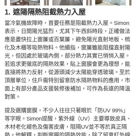
1. 遮陽隔熱阻截熱力入屋
當冷氣機故障時，首要任務是阻截熱力入屋。Simon
表示，日間陽光猛烈，尤其下午西斜時段，正確做法
應是盡快拉上窗簾或百葉簾，避免陽光直射地板、梳
化及木櫃等吸熱物料。他續指，窗簾雖能阻擋直射陽
光，但因處於玻璃內側，部分熱力其實已悄悄入屋。
若追求更徹底的隔熱效果，貼上窗膜會更為理想，能
直接將熱力反射，從源頭減少太陽能穿透玻璃。至於
頂層單位，住戶需特別留意防水隔熱物料的應用，市
面上有部分產品支援裝修後補加，可作為長遠的降溫
對策。
提及選購窗膜，不少人往往只著眼於「防UV 99%」
等字眼。Simon提醒，紫外線（UV）主要導致皮具、
木材老化褪色及傷害皮膚，阻隔UV並不等於真正隔
熱。他解釋，判斷窗膜的隔熱效能，除了留意紅外線