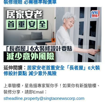
裝修理賠 必需標準報價單
延伸閱讀：
居家安老首重安全「長者屋」6大裝
修設計要點 減少意外風險
上車驗樓，星島搵專家幫你手！如果你有新盤驗樓、
裝修分享，請即Email：
stheadline.property@singtaonewscorp.com