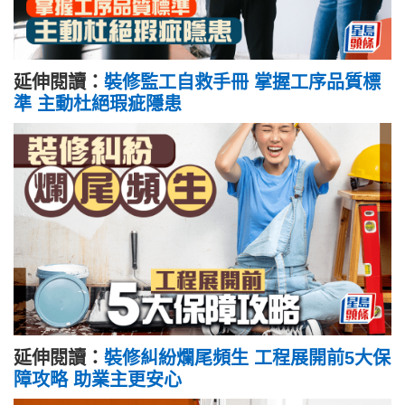
延伸閱讀：
裝修監工自救手冊 掌握工序品質標
準 主動杜絕瑕疵隱患
延伸閱讀：
裝修糾紛爛尾頻生 工程展開前5大保
障攻略 助業主更安心