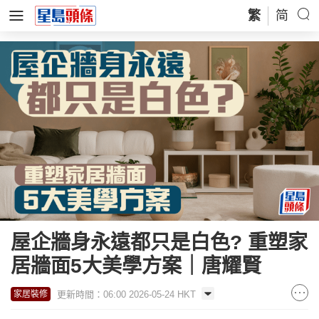
繁
简
屋企牆身永遠都只是白色? 重塑家
居牆面5大美學方案｜唐耀賢
更新時間：06:00 2026-05-24 HKT
家居裝修