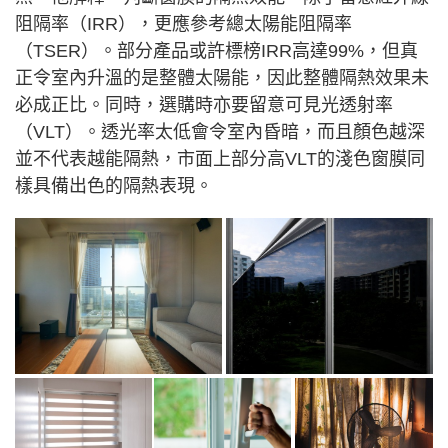
阻隔率（IRR），更應參考總太陽能阻隔率
（TSER）。部分產品或許標榜IRR高達99%，但真
正令室內升溫的是整體太陽能，因此整體隔熱效果未
必成正比。同時，選購時亦要留意可見光透射率
（VLT）。透光率太低會令室內昏暗，而且顏色越深
並不代表越能隔熱，市面上部分高VLT的淺色窗膜同
樣具備出色的隔熱表現。