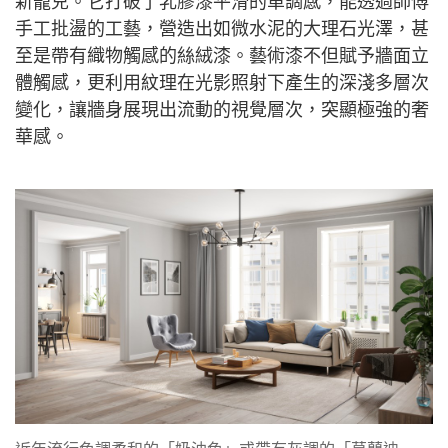
新寵兒。它打破了乳膠漆平滑的單調感，能透過師傅
手工批盪的工藝，營造出如微水泥的大理石光澤，甚
至是帶有織物觸感的絲絨漆。藝術漆不但賦予牆面立
體觸感，更利用紋理在光影照射下產生的深淺多層次
變化，讓牆身展現出流動的視覺層次，突顯極強的奢
華感。