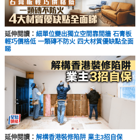
延伸閱讀：
細單位變出獨立空間靠間牆 石膏板
輕巧價格低 一類磚不防火 四大材質優缺點全面
睇
延伸閱讀：
解構香港裝修陷阱 業主3招自保