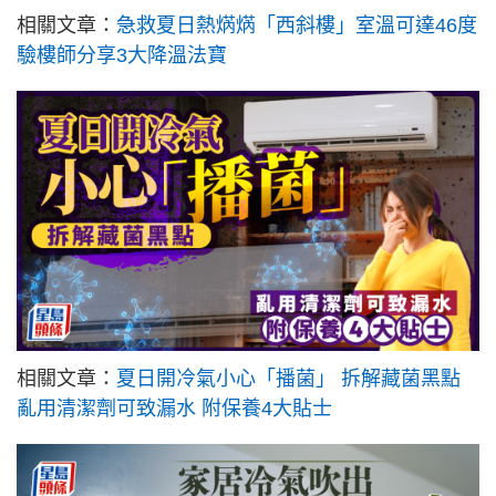
相關文章：
急救夏日熱焫焫「西斜樓」室溫可達46度
驗樓師分享3大降溫法寶
相關文章：
夏日開冷氣小心「播菌」 拆解藏菌黑點
亂用清潔劑可致漏水 附保養4大貼士