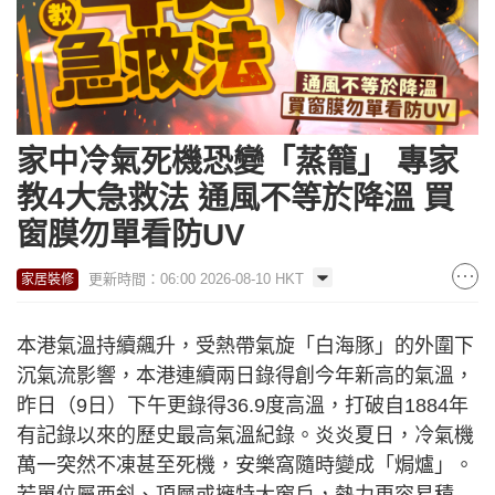
家中冷氣死機恐變「蒸籠」 專家
教4大急救法 通風不等於降溫 買
窗膜勿單看防UV
更新時間：06:00 2026-08-10 HKT
家居裝修
本港氣溫持續飆升，受熱帶氣旋「白海豚」的外圍下
沉氣流影響，本港連續兩日錄得創今年新高的氣溫，
昨日（9日）下午更錄得36.9度高溫，打破自1884年
有記錄以來的歷史最高氣溫紀錄。炎炎夏日，冷氣機
萬一突然不凍甚至死機，安樂窩隨時變成「焗爐」。