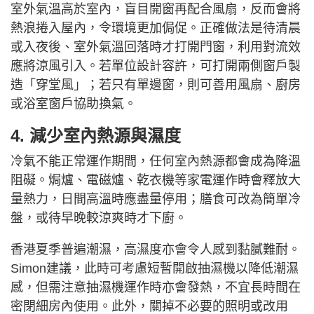
室外氣溫高於室內，盲目開窗再配合風扇，反而會將
熱浪捲入屋內，令環境更加侷促。正確做法是待清晨
或入夜後、室外氣溫回落時才打開門窗，利用對流效
應將涼風引入。若單位設計容許，可打開兩側窗戶製
造「穿堂風」；若只有單邊窗，則可善用風扇、廚房
或浴室窗戶協助換氣。
4. 減少室內熱源與濕度
冷氣不能正常運作期間，任何室內熱源都會成為降溫
阻礙。焗爐、電磁爐、乾衣機等家電運作時會釋放大
量熱力，日間高溫時應盡量停用；膳食可改為簡單冷
盤，或待早晚較涼爽時才下廚。
香港夏季普遍潮濕，高濕度亦會令人感到黏膩難耐。
Simon建議，此時可考慮短暫開啟抽濕機以降低潮濕
感，但需注意抽濕機運作時亦會發熱，不宜長時間在
密閉細房內使用。此外，關掉不必要的照明或改用