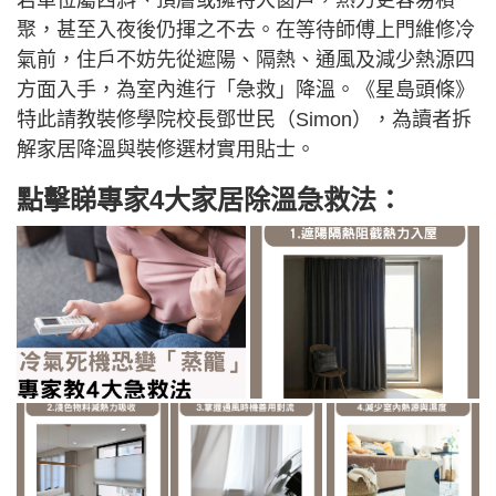
若單位屬西斜、頂層或擁特大窗戶，熱力更容易積
聚，甚至入夜後仍揮之不去。在等待師傅上門維修冷
氣前，住戶不妨先從遮陽、隔熱、通風及減少熱源四
方面入手，為室內進行「急救」降溫。《星島頭條》
特此請教裝修學院校長鄧世民（Simon），為讀者拆
解家居降溫與裝修選材實用貼士。
點擊睇專家4大家居除溫急救法：