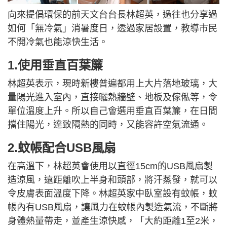
向來提倡環保的前天文台台長林超英，過往也分享過
如何「無冷氣」消暑度日，透過家居設置，教導市民
不開冷氣也能涼快生活。
1.使用垂直百葉簾
林超英表示，現時新樓普遍都用上大片落地玻璃，大
量陽光進入室內，直接曬熱牆壁、地板及傢俬等，令
單位溫度上升。所以自己會選用垂直百葉簾，在日間
擋住陽光，達致隔熱的同時，又能容許空氣流通。
2.蚊帳配合USB風扇
在高溫下，林超英會使用以直徑15cm的USB風扇製
造涼風，遠距離吹上半身和頭部，將汗蒸發，就可以
令皮膚表面溫度下降。林超英家中臥室設有蚊帳，蚊
帳內有USB風扇，讓風力在蚊帳內製造氣流，不斷將
身體熱量帶走，並產生涼快感，「大約距離1至2米，