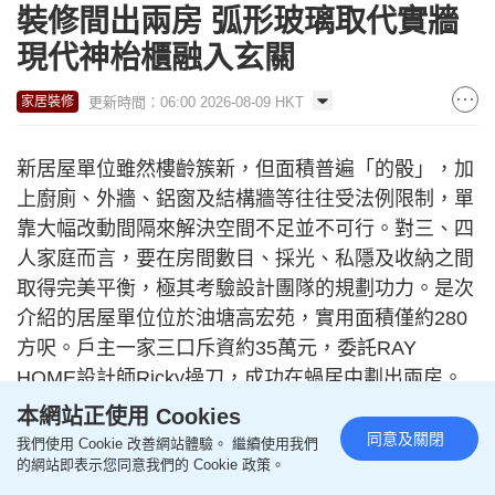
裝修間出兩房 弧形玻璃取代實牆
現代神枱櫃融入玄關
更新時間：06:00 2026-08-09 HKT
家居裝修
新居屋單位雖然樓齡簇新，但面積普遍「的骰」，加
上廚廁、外牆、鋁窗及結構牆等往往受法例限制，單
靠大幅改動間隔來解決空間不足並不可行。對三、四
人家庭而言，要在房間數目、採光、私隱及收納之間
取得完美平衡，極其考驗設計團隊的規劃功力。是次
介紹的居屋單位位於油塘高宏苑，實用面積僅約280
方呎。戶主一家三口斥資約35萬元，委託RAY
HOME設計師Ricky操刀，成功在蝸居中劃出兩房。
全屋巧妙運用現代化神櫃、弧形玻璃半牆、長虹玻璃
本網站正使用 Cookies
趟門及淺木色訂造傢俬，打造出兼顧功能、美感與舒
同意及關閉
我們使用 Cookie 改善網站體驗。 繼續使用我們
適度的溫馨親子宅。
的網站即表示您同意我們的 Cookie 政策。