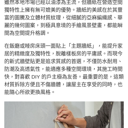
雖然本地市場已經以油漆為主流，但牆紙在營造空間
獨特性上擁有無可媲美的優勢。牆紙的美感在於其豐
富的圖騰及立體材質紋理，從細膩的亞麻編織感、華
麗的幾何圖案，到極具意境的手繪風景壁畫，都能瞬
間為空間提升格調。
在飯廳或睡房床頭一面貼上「主題牆紙」，能提升家
居的精緻度及獨特性，脫離樣板房的平庸感。而現今
的新式牆壁貼更是追求質感的首選，不僅防水耐用、
防潮及高透氣性，能適應多種空間環境，其施工時間
快，對喜歡 DIY 的戶主極為友善。最重要的是，這類
材質拆除方便且不傷牆體，讓屋主在享受的同時，也
能隨心所欲更換風格。