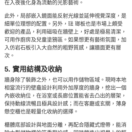
在入夜後化身為流動的光影藝術。
此外，局部嵌入鏡面能反射光線並延伸視覺深度，是
細單位理想的配置。另外，琺 瑯板也是市場上頗受
歡迎的產品，利用磁吸在牆壁上，好處是極易清潔，
可用作廚房及兒童塗鴉區。如果想更有藝術氛圍，加
入仿岩石板引入大自然的粗野質感，讓牆面更有層
次。
5. 實用結構及收納
牆身除了裝飾之外，也可以用作儲物區域。現時本地
相當流行的壁龕設計利用外加厚度的牆身，挖出一個
內嵌收納位，在浴室或長廊位置能省去凸出的層架，
保持動線流暢且極具設計感；而在客廳或玄關，薄身
懸空櫃也是輕量化收納的選擇。
櫃體底部設計與地面分離，再配合隱藏式燈帶，能消