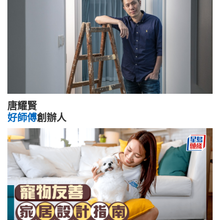
唐耀賢
好師傅
創辦人