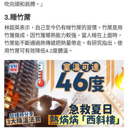
吹向頭和肩膊。」
3.睡竹蓆
林超英表示，自己至今仍有睡竹蓆的習慣。竹蓆是用
竹篾做成，因竹篾導熱能力較強，當人睡在上面時，
竹蓆能不斷通過熱傳遞把熱量帶走。有研究指出，使
用竹蓆可有效降低4.2度體溫。