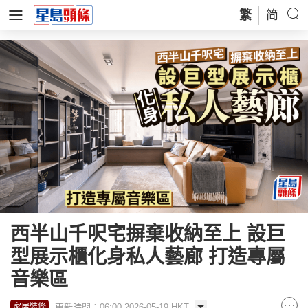
繁
简
西半山千呎宅摒棄收納至上 設巨
型展示櫃化身私人藝廊 打造專屬
音樂區
更新時間：06:00 2026-05-19 HKT
家居裝修