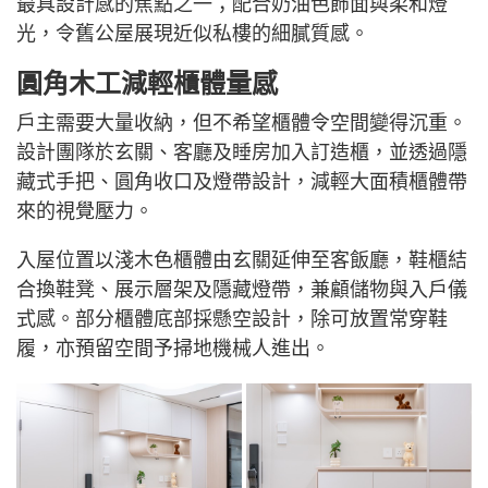
最具設計感的焦點之一；配合奶油色飾面與柔和燈
光，令舊公屋展現近似私樓的細膩質感。
圓角木工減輕櫃體量感
戶主需要大量收納，但不希望櫃體令空間變得沉重。
設計團隊於玄關、客廳及睡房加入訂造櫃，並透過隱
藏式手把、圓角收口及燈帶設計，減輕大面積櫃體帶
來的視覺壓力。
入屋位置以淺木色櫃體由玄關延伸至客飯廳，鞋櫃結
合換鞋凳、展示層架及隱藏燈帶，兼顧儲物與入戶儀
式感。部分櫃體底部採懸空設計，除可放置常穿鞋
履，亦預留空間予掃地機械人進出。