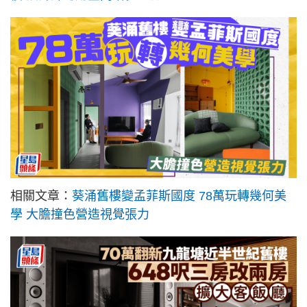
相關文章：
葵涌舊樓變孟菲斯國度 78萬玩轉幾何美
學 大膽撞色營造視覺張力