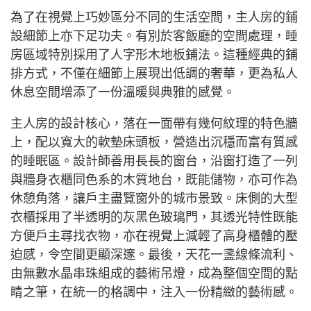
為了在視覺上巧妙區分不同的生活空間，主人房的鋪
設細節上亦下足功夫。有別於客飯廳的空間處理，睡
房區域特別採用了人字形木地板鋪法。這種經典的鋪
排方式，不僅在細節上展現出低調的奢華，更為私人
休息空間增添了一份溫暖與典雅的感覺。
主人房的設計核心，落在一面帶有幾何紋理的特色牆
上，配以寬大的軟墊床頭板，營造出沉穩而富有質感
的睡眠區。設計師善用長長的窗台，沿窗打造了一列
與牆身衣櫃同色系的木質地台，既能儲物，亦可作為
休憩角落，讓戶主盡覽窗外的城市景致。床側的大型
衣櫃採用了半透明的灰黑色玻璃門，其透光特性既能
方便戶主尋找衣物，亦在視覺上減輕了高身櫃體的壓
迫感，令空間更顯深邃。最後，天花一盞線條流利、
由無數水晶串珠組成的藝術吊燈，成為整個空間的點
睛之筆，在統一的格調中，注入一份精緻的藝術感。