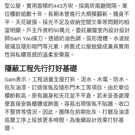
型公屋，實用面積約443方呎，採兩房兩廳間隔。單
位樓齡逾數十年，長期未曾進行大規模翻新，牆身不
平、天花破損、採光不足及收納空間欠奉等問題均相
當明顯。戶主斥資約50萬元，委託麗駿室內設計設計
師Sam Yau操刀，透過奶油色調、弧形燈槽、水波紋
玻璃及隱形暗門等元素，將舊式公屋蛻變成兼具實用
性與私樓質感的溫柔安樂窩。
隱蔽工程先行打好基礎
Sam表示，工程涵蓋全屋打拆、泥水、水電、防水、
批灰油漆、訂造傢俬及隱形門木工等項目。由於單位
樓齡較高，原有牆身和天花並不平直，若未妥善處理
便直接安裝櫃體或飾面，容易出現傢俬不貼牆、收口
不整齊等情況。因此，團隊在前期批灰、打磨及油漆
底層工序上投放更多時間，為後續設計效果打好基
礎。