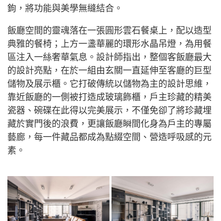
鉤，將功能與美學無縫結合。
飯廳空間的靈魂落在一張圓形雲石餐桌上，配以造型
典雅的餐椅；上方一盞華麗的環形水晶吊燈，為用餐
區注入一絲奢華氣息。設計師指出，整個客飯廳最大
的設計亮點，在於一組由玄關一直延伸至客廳的巨型
儲物及展示櫃。它打破傳統以儲物為主的設計思維，
靠近飯廳的一側被打造成玻璃飾櫃，戶主珍藏的精美
瓷器、碗碟在此得以完美展示，不僅免卻了將珍藏埋
藏於實門後的浪費，更讓飯廳瞬間化身為戶主的專屬
藝廊，每一件藏品都成為點綴空間、營造呼吸感的元
素。