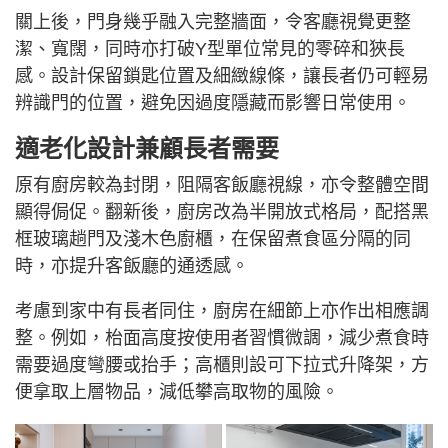
關上後，門身幾乎融入完整牆面，令客廳視覺更整
潔、寬闊，同時亦打破Y型單位常見的零碎和狹長
感。設計保留鎖匙位置及細緻線條，讓長者仍可輕易
辨識門的位置，避免因過度隱藏而影響日常使用。
適老化設計兼顧長者需要
原有廚房較為封閉，阻隔客飯廳視線，亦令整體空間
顯得侷促。翻新後，廚房改為半開放式格局，配搭黑
框玻璃趟門及淺木色廚櫃，在保留煮食區分隔的同
時，亦提升客飯廳的通透感。
考慮到家中有長者同住，廚房在細節上亦作出相應調
整。例如，枱面高度按使用者習慣微調，減少煮食時
需要過度彎腰或抬手；高櫃則設可下拉式升降架，方
便拿取上層物品，減低攀高取物的風險。