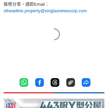
裝修分享，請即Email：
stheadline.property@singtaonewscorp.com