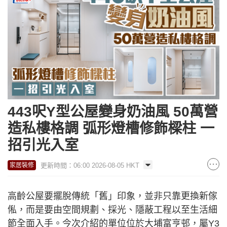
443呎Y型公屋變身奶油風 50萬營
造私樓格調 弧形燈槽修飾樑柱 一
招引光入室
更新時間：06:00 2026-08-05 HKT
家居裝修
高齡公屋要擺脫傳統「舊」印象，並非只靠更換新傢
俬，而是要由空間規劃、採光、隱蔽工程以至生活細
節全面入手。今次介紹的單位位於大埔富亨邨，屬Y3