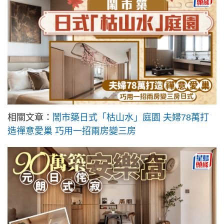
相關文章：
鬧市築日式「枯山水」庭園 夫婦78萬打
造禪意愛巢 巧用一招兩房變三房