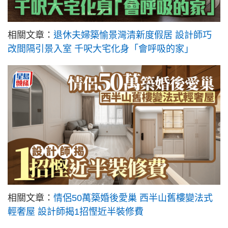
相關文章：
退休夫婦築愉景灣清新度假居 設計師巧
改間隔引景入室 千呎大宅化身「會呼吸的家」
相關文章：
情侶50萬築婚後愛巢 西半山舊樓變法式
輕奢屋 設計師揭1招慳近半裝修費