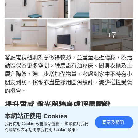
+7
客廳電視櫃則刻意做得較薄，並盡量貼近牆身，為活
動區保留更多空間。睡房設有油壓床、闊身衣櫃及上
層升降架，進一步增加儲物量。考慮到家中不時有小
朋友到訪，傢俬亦盡量採用圓角設計，減少碰撞受傷
的機會。
提升質感 燈光與牆身處理最關鍵
本網站正使用 Cookies
Sam建議，若希望提升單位氣氛及空間感，可考慮採
同意及關閉
用無主燈或間接照明，例如在天花加入弧形燈槽，或
我們使用 Cookie 改善網站體驗。 繼續使用我們
的網站即表示您同意我們的 Cookie 政策。
於櫃體上下加設隱藏燈帶，利用不同層次的光影，令