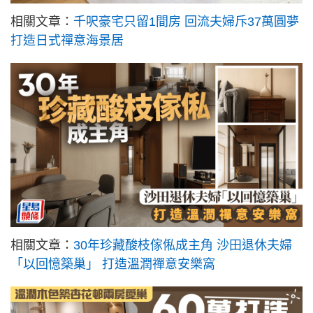
相關文章：
千呎豪宅只留1間房 回流夫婦斥37萬圓夢
打造日式禪意海景居
相關文章：
30年珍藏酸枝傢俬成主角 沙田退休夫婦
「以回憶築巢」 打造溫潤禪意安樂窩