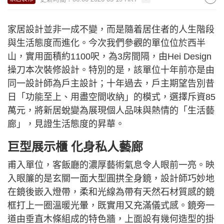
家居設計並非一成不變，而是隨着居住者的人生階段
與生活態度而進化。今次我們參觀的單位位於西半
山，實用面積約1100呎，為3房間隔，由Hei Design
操刀本次裝修設計。特別的是，該單位十年前亦是由
同一設計師為戶主設計；十年過去，戶主期望告別昔
日「功能至上、用盡空間收納」的模式，選擇斥資85
萬元，將新居蛻變為展現個人品味與熱情的「生活藝
廊」，見證生活態度的昇華。
巨型展示櫃 化身私人藝廊
甫入單位，客飯廳的濃厚藝術氣息令人眼前一亮。映
入眼簾的是玄關一面大型圓拱全身鏡，設計師巧妙地
在鏡後嵌入燈帶，柔和光線為帶有天然石材質感的鏡
框打上一圈溫暖光暈，既實用又充滿儀式感。鏡旁一
道由垂直木條組成的特色牆，上面設有幾何造型的掛