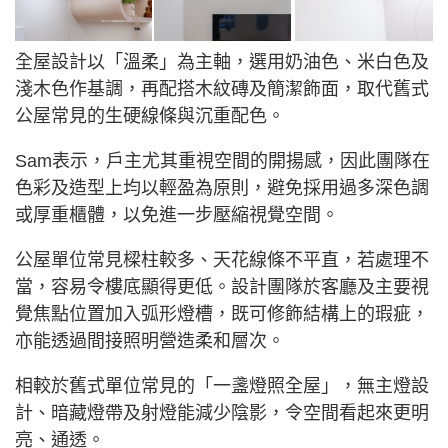
全屋設計以「溫柔」為主軸，選用奶油色、米白色及
淺木色作基調，再配搭木紋磚及簡潔飾面，取代舊式
公屋常見的生硬線條與沉重配色。
Sam表示，戶主尤其重視空間的開揚感，因此團隊在
色彩及造型上均以輕盈為原則，避免採用過多深色調
或厚重櫃體，以免進一步壓縮視覺空間。
公屋單位常見樑柱較多、天花線條不平直，若處理不
當，容易令樓底顯得更低。設計團隊於客廳及主要視
覺焦點位置加入弧形燈槽，既可修飾結構上的瑕疵，
亦能透過間接照明營造柔和層次。
相較於舊式單位常見的「一盞燈照全屋」，無主燈設
計、暗藏燈帶及射燈能減少陰影，令空間看起來更明
亮、通透。