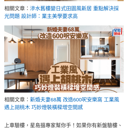
相關文章：
滲水舊樓變日式田園風新居 重點解決採
光問題 設計師：業主美學要求高
相關文章：
新婚夫妻68萬 改造600呎安樂窩 工業風
遇上胡桃木 巧妙燈裝橫樑增空間感
上車驗樓，星島搵專家幫你手！如果你有新盤驗樓、