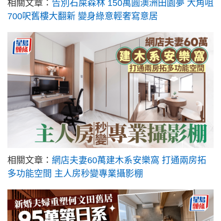
相關文章：
告別石屎森林 150萬圓澳洲田園夢 大角咀
700呎舊樓大翻新 變身綠意輕奢寫意居
相關文章：
網店夫妻60萬建木系安樂窩 打通兩房拓
多功能空間 主人房秒變專業攝影棚