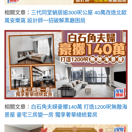
相關文章：
三代同堂蝸居逾300呎公屋 40萬改造北歐
風安樂窩 設計師一招破解黑廳困局
相關文章：
白石角夫婦豪擲140萬 打造1200呎無敵海
景屋 豪宅三房變一房 獨享奢華總統套房