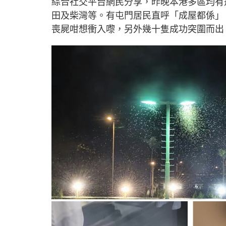
綜合社交平台網民分享，昨晚本港多區均有
田及柴灣等。有屯門居民直呼「成屋都係」
喪屍咁想衝入嚟，另外幾十隻成功突圍而出