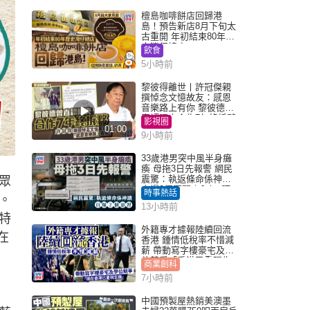
檀島咖啡餅店回歸港
島！預告新店8月下旬太
古重開 年初結束80年歷
史灣仔總店
飲食
5小時前
黎彼得離世丨許冠傑親
撰悼念文憶故友：感恩
音樂路上有你 黎彼德曾
直認唔夾合作7年終拆夥
影視圈
01:00
9小時前
33歲港男突中風半身癱
瘓 母拖3日先報警 網民
震驚：執返條命係神蹟
眾
自爆2個惡習｜Juicy叮
時事熱話
。
13小時前
特
外籍專才據報陸續回流
在
香港 鍾情低稅率不惜減
薪 帶動寫字樓豪宅及學
位競爭「香港已重現生
商業創科
機」
7小時前
中國預製屋熱銷美澳墨