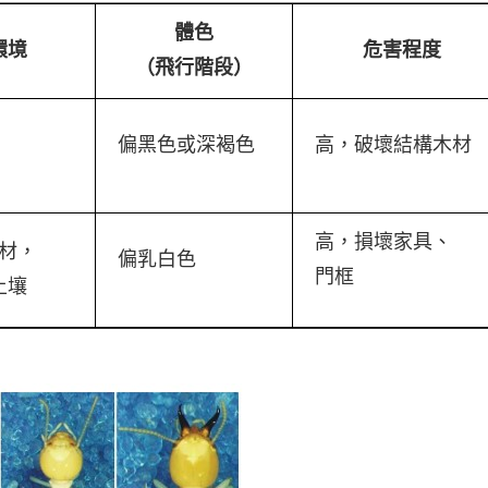
體色
環境
危害程度
（飛行階段）
偏黑色或深褐色
高，破壞結構木材
高，損壞家具、
材，
偏乳白色
門框
土壤