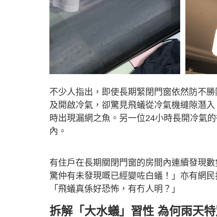
不少人指出，即使長期緊閉門窗依然防不勝
及開啟冷氣，卻驚見飛蟻從冷氣機縫隙潛入
時出現漏網之魚。另一位24小時長開冷氣
內。
有住戶在長期關閉門窗的房間內連續發現數
驚仲有未發現嘅已經變咗白蟻！」亦有網民
「飛蟻真係好恐怖，有冇人明？」
拆解「大水蟻」習性 為何雨天特