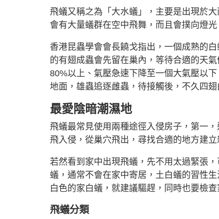
飛蟻又稱之為「大水蟻」，主要是出現於大
會有大量蟻群在空中飛舞，而且會撲向燈光
香港昆蟲學會會長饒戈指出，一個成熟的白
的有翅成蟲會先留在巢內，等待合適的天氣
80%以上、氣壓急速下降至一個大氣壓以
地面，雄蟲追逐雌蟲，待接觸後，不久四翅
最愛陰暗潮濕地
飛蟻最常見使用兩種途徑入侵房子，第一，
飛入侵，從巢穴飛出，尋找合適的地方建立
若然看到家中出現飛蟻，先不用太過緊張，
蟻，通常不會在家中寄居，土白蟻的習性生
白色的家白蟻，就建議驅趕，同時也要檢查
飛蟻分類