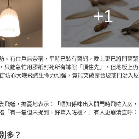
+1
防。有住戶無奈稱，平時已裝有窗網，晚上更已將門窗緊
，只能急忙用膠紙封死所有罅隙「頂住先」，但地板上仍
的街坊亦大嘆飛蟻生命力頑強，竟能突破露台玻璃門潛入屋
隻飛蟻，擔憂地表示：「唔知係咪出入開門時飛咗入房，
指「有一隻但未捉到，好驚入咗櫃。」有人更崩潰直呼：
別多？