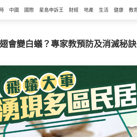
時
中國
國際
星島申訴王
財經
地產
生活
健康
教
脫翅會變白蟻？專家教預防及消滅秘訣