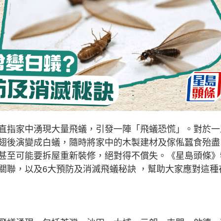
直指家中湧現大量飛蟻，引發一陣「飛蟻恐慌」。對於一
翅後演變成白蟻，隨時將家中的木製建材及傢俬蠶食殆盡
甚至可能要拆屋重新裝修，絕對得不償失。《星島頭條》
關聯，以及6大預防及消滅飛蟻秘訣 ，幫助大家應對這種