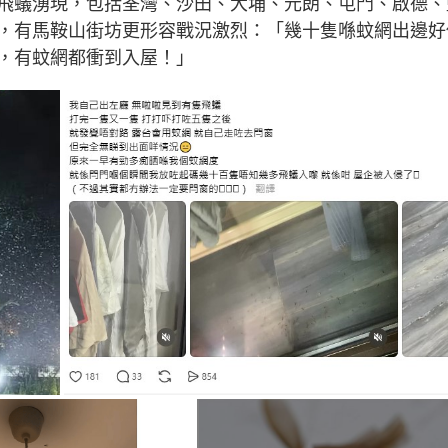
飛蟻湧現，包括荃灣、沙田、大埔、元朗、屯門、啟德、
，有馬鞍山街坊更形容戰況激烈：「幾十隻喺蚊網出邊好
，有蚊網都衝到入屋！」