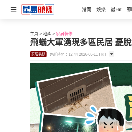
港聞
娛樂
最Hit
即
主頁
地產
家居裝修
飛蟻大軍湧現多區民居 憂
更新時間：12:44 2026-05-11 HKT
家居裝修