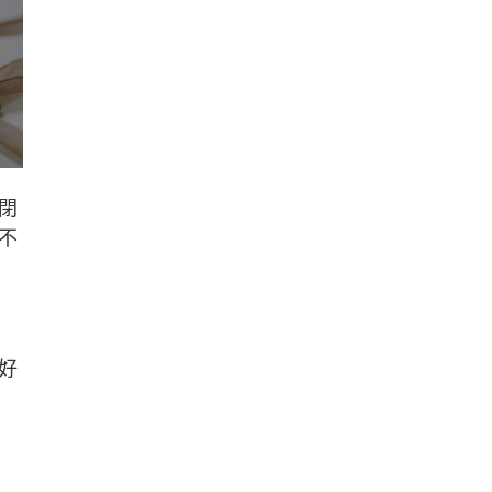
閉
不
好