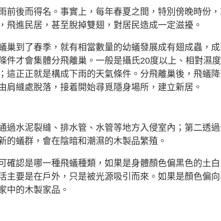
雨前後而得名。事實上，每年春夏之間，特別傍晚時份，
，飛進民居，甚至脫掉雙翅，對居民造成一定滋擾。
蟻巢到了春季，就有相當數量的幼蟻發展成有翅成蟲，成
條件才會集體分飛離巢。一般是攝氏20度以上、相對濕
下；這正正就是構成下雨的天氣條件。分飛離巢後，飛蟻降
由肩縫處脫落，接着開始尋覓隱身場所，建立新居。
通過水泥裂縫、排水管、水管等地方入侵室內；第二透過
新的蟻群，會在陰暗和潮濕的木製品繁殖。
可確認是哪一種飛蟻種類，如果是身體顏色偏黑色的土白
活主要是在戶外，只是被光源吸引而來。如果是顏色偏向
家中的木製家品。