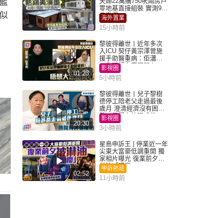
藍
夫婦22萬購750呎兩房戶
零地基直接組裝 實測9個
似
月激讚
海外置業
15小時前
黎彼得離世丨近年多次
入ICU 契仔黃宗澤曾施
援手助醫重病：佢瀟灑
一生唔想大家唔開心
影視圈
01:23
5小時前
黎彼得離世丨兒子黎樹
德停工陪老父走過最後
歲月 澄清經濟沒有困
難：傳聞有誇張成份
影視圈
20:30
3小時前
星島申訴王 | 停業近一年
尖東大富豪低調重開 獨
家相片曝光 復業前夕被
淋油「贈慶」
申訴熱話
02:52
11小時前