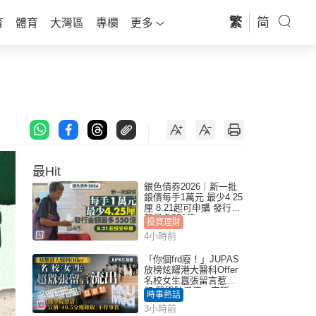
繁
简
育
體育
大灣區
專欄
更多
最Hit
銀色債券2026｜新一批
銀債每手1萬元 最少4.25
厘 8.21起可申購 發行金
額最多550億
投資理財
4小時前
「你個frd廢！」JUPAS
放榜炫耀港大醫科Offer
名校女生囂張留言惹眾
怒 醫學院澄清：宣稱
時事熱話
「40.5分獲錄取」不符事
3小時前
實｜Juicy叮