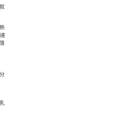
就
熟
度達
落
分
乳