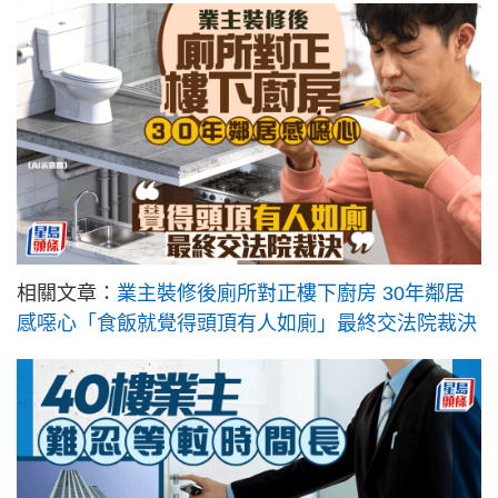
相關文章：
業主裝修後廁所對正樓下廚房 30年鄰居
感噁心「食飯就覺得頭頂有人如廁」最終交法院裁決