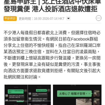
星島申訴王 | 北上住酒店中伏床單
發現糞便 港人投訴酒店退款遭拒
更新時間：16:00 2026-07-14 HKT
申訴熱話
不少港人每逢假日都喜歡北上消費，但選擇住宿時必
須多加留意衛生情況。有網民日前在Facebook群組
分享北上住宿的不愉快經曆，指自己在深圳羅湖口岸
某酒店預定三晚住宿，豈料在入住當日的凌晨兩點，
不斷遭到樓上懷疑高跟鞋步行聲滋擾，更換另一房間
後，更發現床單上染有疑似是糞便的污漬，事主事後
向酒店方面要求退款竟遭到拒絕，有關貼文後引起大
批網民關注和討論。