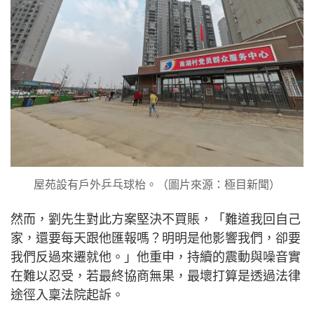
屋苑設有戶外乒乓球枱。（圖片來源：極目新聞）
然而，劉先生對此方案堅決不買賬，「難道我回自己
家，還要每天跟他匯報嗎？明明是他影響我們，卻要
我們反過來遷就他。」他重申，持續的震動與噪音實
在難以忍受，若最終協商無果，最壞打算是透過法律
途徑入稟法院起訴。