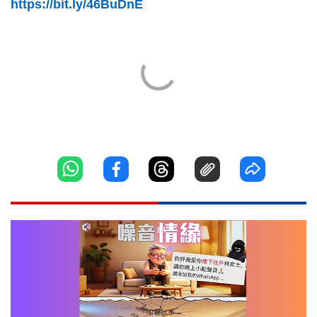
https://bit.ly/46BuDnE