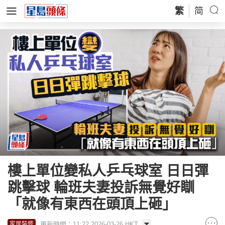
繁
简
樓上單位變私人乒乓球室 日日彈
跳擊球 輪班夫妻投訴無覺好瞓
「就像有東西在頭頂上砸」
更新時間：11:22 2026-03-26 HKT
家居裝修