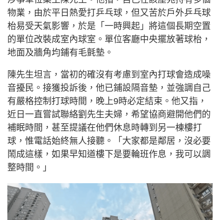
物業，由於平日熱愛打乒乓球，但又苦於戶外乒乓球
枱易受天氣影響，於是「一時興起」將這個長期空置
的單位改裝成室內球室。單位客廳中央擺放著球枱，
地面及牆角均鋪有毛氈墊。
陳先生坦言，當初的確沒有考慮到室內打球會造成噪
音擾民。接獲投訴後，他已鋪設隔音墊，並強調自己
有嚴格控制打球時間，晚上9時必定結束。他又指，
近日一直嘗試聯絡劉先生夫婦，希望協商避開他們的
補眠時間，甚至提議在他們休息時轉到另一棟樓打
球，惟電話始終無人接聽。「大家都是鄰居，沒必要
鬧成這樣，如果早知道樓下是要輪班作息，我可以調
整時間。」