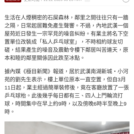
生活在人煙稠密的石屎森林，鄰里之間往往只有一牆
之隔，日常起居難免產生聲響。不過，內地武漢一個
屋苑近日發生一宗罕見的噪音糾紛。有業主將名下空
置單位改裝成「私人乒乓球室」，不時相約球友切
磋，結果產生的噪音及震動令樓下鄰居叫苦連天，原
本和睦的鄰里關係因此跌至冰點。
據內媒《極目新聞》報道，居於武漢南湖新城‧小河
苑的劉先生表示，樓上單位原本一直空置，但自3月
11日起，業主經過簡單裝修後，竟在客廳放置了一張
乒乓球枱。此後幾乎每日都有三、四人上門輪流打
球，時間集中在早上約9時，以及傍晚6時半至晚上9
時。