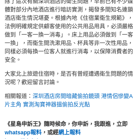
除了這次有關深圳酒店的衛生問題，早前已有不少媒
體對部分內地酒店進行暗訪實測，揭發多間知名連鎖
酒店衛生情況堪憂。根據內地《住宿業衞生規範》，
法例明確規定供顧客使用的公共用品用具，必須嚴格
做到「一客一換一消毒」。床上用品必須做到「一客
一換」，而衞生間洗漱用品、杯具等非一次性用品，
同樣必須每換一位客人就進行消毒，以保障消費者的
安全。
大家北上旅遊住宿時，是否有曾經遭遇衛生問題的情
況呢？歡迎留言討論。
相關報道：
深圳酒店房間暗藏偷拍鏡頭 港情侶慘變A
片主角 實測淘寶神器搵偷拍反光點
《星島申訴王》隨時候命，你申訴，我跟進，立即
whatsapp報料
，或經
網上報料