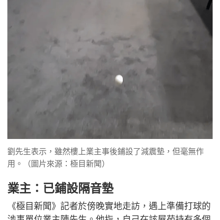
劉先生表示，雖然樓上業主事後鋪設了減震墊，但毫無作
用。（圖片來源：極目新聞）
業主：已鋪設隔音墊
《極目新聞》記者於傍晚實地走訪，遇上準備打球的
涉事單位業主陳先生。他指，自己在該屋苑持有多個