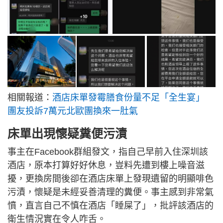
相關報道：
酒店床單發霉膳食份量不足「全生宴」
團友投訴7萬元北歐團換來一肚氣
床單出現懷疑糞便污漬
事主在Facebook群組發文，指自己早前入住深圳該
酒店，原本打算好好休息，豈料先遭到樓上噪音滋
擾，更換房間後卻在酒店床單上發現遺留的明顯啡色
污漬，懷疑是未經妥善清理的糞便。事主感到非常氣
憤，直言自己不慎在酒店「睡屎了」，批評該酒店的
衛生情況實在令人咋舌。