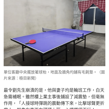
單位客廳中央擺放著球枱，地面及牆角均鋪有毛氈墊。（圖
片來源：極目新聞）
最令劉先生崩潰的是，他與妻子均是輪班工作，白天
急需補眠。雖然樓上業主事後鋪設了減震墊，但毫無
作用，「人接球時彈跳的震動傳下來，比擊球聲更折