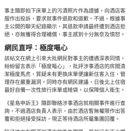
事主隨即拍下床單上的污漬照片作為證據，向酒店客
服作出投訴，要求就事件退款和道歉。不過，根據事
主公開的聊天紀錄顯示，其退款申請最終遭到酒店拒
絕，亦無獲得合理補償，事主感到十分無奈及憤怒。
網民直呼：極度嘔心
該帖文在網上引來大批網民對事主的遭遇深表同情，
紛紛留言表示「極度嘔心」，批評涉事酒店的房間清
潔極度馬虎，質疑未有更換床單便讓新住客入住，管
理存在嚴重漏洞。同時亦有網民建議，日後北上住宿
最好自備一次性旅行床單或睡袋，以保障個人衛生。
《星島申訴王》隨即聯絡涉事酒店就相關事件進行查
詢，不過酒店負責人表示，由於酒店暫無權限作出答
覆和拒絕接受採訪，現正等待酒店所屬集團回覆。