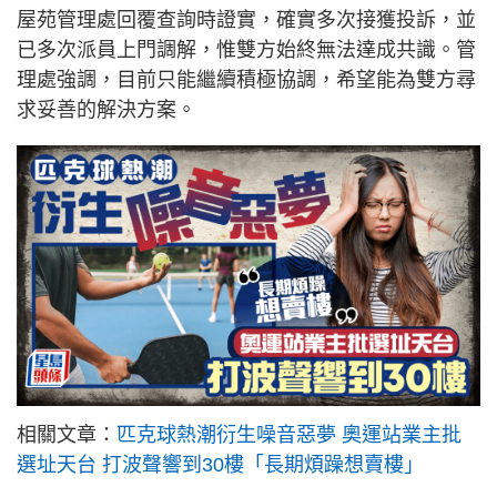
屋苑管理處回覆查詢時證實，確實多次接獲投訴，並
已多次派員上門調解，惟雙方始終無法達成共識。管
理處強調，目前只能繼續積極協調，希望能為雙方尋
求妥善的解決方案。
相關文章：
匹克球熱潮衍生噪音惡夢 奧運站業主批
選址天台 打波聲響到30樓「長期煩躁想賣樓」