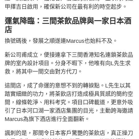
甲擇吉日啟用，確保新公司在最有利的時空起步。
運氣降臨：三間茶飲品牌與一家日本酒
店
換號碼後，發展之順遂連Marcus也始料不及。
新公司甫成立，便接連拿下三間香港知名連鎖茶飲品
牌的室內設計項目。分身不暇下，他唯有向L先生求
救，將其中一間交由對方代刀。
這間店，成了命運的意想不到的轉捩點。L先生以其
踏實細緻的功力，將茶飲店打造成極具質感的簡約空
間，線條乾淨、用料考究。項目口碑載道，更意外吸
引了日本河口湖一家酒店集團的目光，主動跨海邀請
Marcus為旗下酒店進行全面翻新。
諷刺的是，那間令日本客戶驚艷的茶飲店，真正操刀