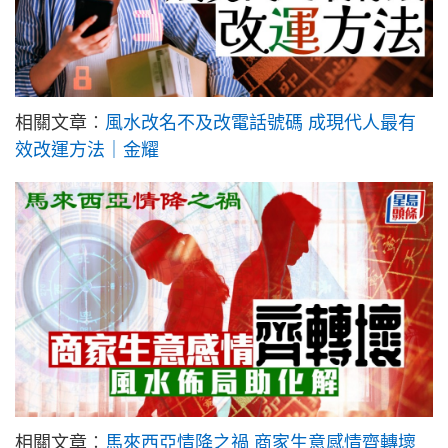
相關文章︰
風水改名不及改電話號碼 成現代人最有
效改運方法｜金耀
相關文章︰
馬來西亞情降之禍 商家生意感情齊轉壞