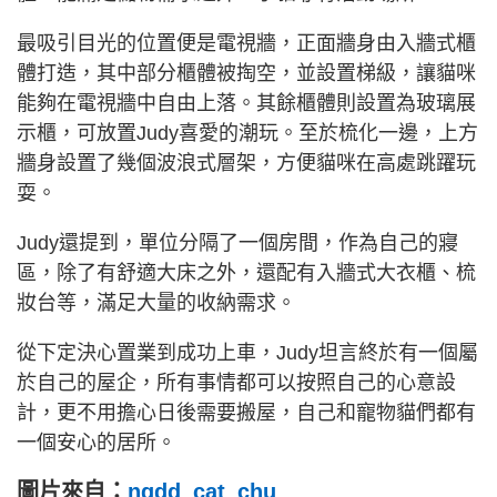
最吸引目光的位置便是電視牆，正面牆身由入牆式櫃
體打造，其中部分櫃體被掏空，並設置梯級，讓貓咪
能夠在電視牆中自由上落。其餘櫃體則設置為玻璃展
示櫃，可放置Judy喜愛的潮玩。至於梳化一邊，上方
牆身設置了幾個波浪式層架，方便貓咪在高處跳躍玩
耍。
Judy還提到，單位分隔了一個房間，作為自己的寢
區，除了有舒適大床之外，還配有入牆式大衣櫃、梳
妝台等，滿足大量的收納需求。
從下定決心置業到成功上車，Judy坦言終於有一個屬
於自己的屋企，所有事情都可以按照自己的心意設
計，更不用擔心日後需要搬屋，自己和寵物貓們都有
一個安心的居所。
圖片來自：
ngdd_cat_chu