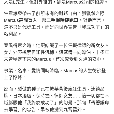
人是L先生，但對外掛的，卻是Marcus公司的招牌。
生意爆發帶來了前所未有的財務自由。飄飄然之際，
Marcus高調買入一部二手保時捷跑車。對他而言，
這不只是代步工具，而是向世界宣告「我成功了」的
戰利品。
春風得意之時，他更結識了一位任職律師的新女友。
女方外表樸素但知性沉穩，讓感情一向漂泊、十多年
未曾穩定下來的Marcus，首次感受到久違的安心。
事業、名車、愛情同時降臨，Marcus的人生彷彿登
上了巔峰。
然而，驕傲的種子已在繁華背後瘋狂生長。連鎖品
牌、日本酒店、保時捷、律師女友……這一切都在不
斷膨脹他「我終於成功了」的幻覺。那句「帶著謙卑
去學習」的忠告，早被他拋到九霄雲外。