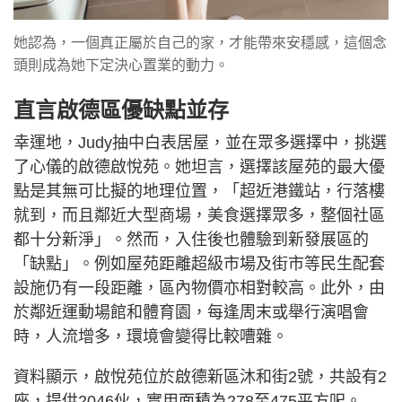
她認為，一個真正屬於自己的家，才能帶來安穩感，這個念
頭則成為她下定決心置業的動力。
直言啟德區優缺點並存
幸運地，Judy抽中白表居屋，並在眾多選擇中，挑選
了心儀的啟德啟悅苑。她坦言，選擇該屋苑的最大優
點是其無可比擬的地理位置，「超近港鐵站，行落樓
就到，而且鄰近大型商場，美食選擇眾多，整個社區
都十分新淨」。然而，入住後也體驗到新發展區的
「缺點」。例如屋苑距離超級市場及街市等民生配套
設施仍有一段距離，區內物價亦相對較高。此外，由
於鄰近運動場館和體育園，每逢周末或舉行演唱會
時，人流增多，環境會變得比較嘈雜。
資料顯示，啟悅苑位於啟德新區沐和街2號，共設有2
座，提供2046伙，實用面積為278至475平方呎。