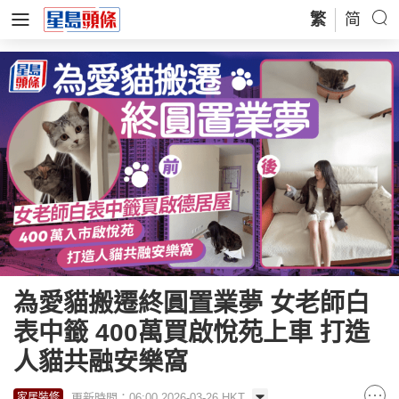
繁
简
為愛貓搬遷終圓置業夢 女老師白
表中籤 400萬買啟悅苑上車 打造
人貓共融安樂窩
更新時間：06:00 2026-03-26 HKT
家居裝修