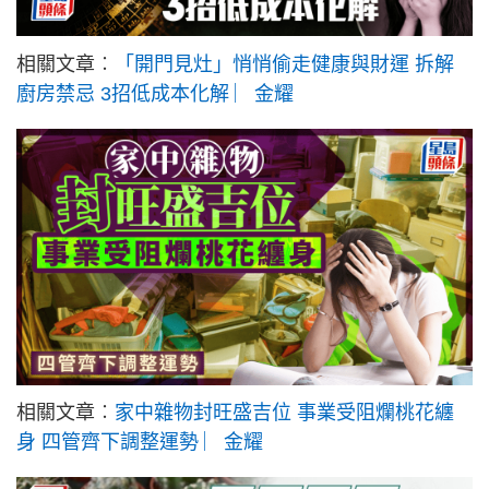
相關文章︰
「開門見灶」悄悄偷走健康與財運 拆解
廚房禁忌 3招低成本化解 ︳金耀
相關文章︰
家中雜物封旺盛吉位 事業受阻爛桃花纏
身 四管齊下調整運勢 ︳金耀