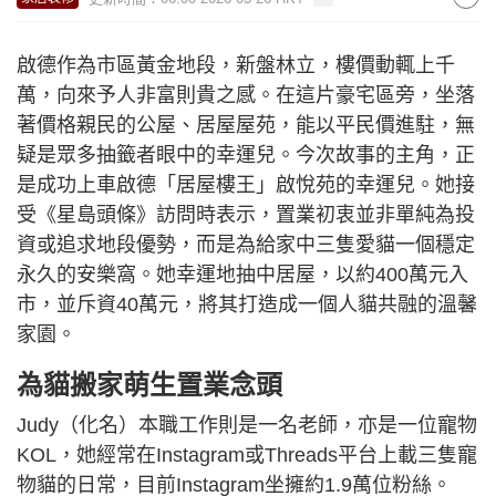
啟德作為市區黃金地段，新盤林立，樓價動輒上千
萬，向來予人非富則貴之感。在這片豪宅區旁，坐落
著價格親民的公屋、居屋屋苑，能以平民價進駐，無
疑是眾多抽籤者眼中的幸運兒。今次故事的主角，正
是成功上車啟德「居屋樓王」啟悅苑的幸運兒。她接
受《星島頭條》訪問時表示，置業初衷並非單純為投
資或追求地段優勢，而是為給家中三隻愛貓一個穩定
永久的安樂窩。她幸運地抽中居屋，以約400萬元入
市，並斥資40萬元，將其打造成一個人貓共融的溫馨
家園。
為貓搬家萌生置業念頭
Judy（化名）本職工作則是一名老師，亦是一位寵物
KOL，她經常在Instagram或Threads平台上載三隻寵
物貓的日常，目前Instagram坐擁約1.9萬位粉絲。