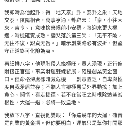
我即時為他起卦，得「地天泰」卦。泰卦之象，天地
交泰，陰陽相合，萬事亨通。卦辭云：「泰，小往大
來，吉亨。」意味捨棄眼前小安穩，將迎來更大機
遇，時機確實成熟。變爻落於第三爻：「无平不陂，
无往不復，艱貞无咎。」暗示創業路必有波折，但堅
守正道終可化險為夷。
再細排八字，他現階段人緣極旺，貴人湧現，正行偏
財接正官運，事業財運雙線發展，確是創業黃金窗
口。但命格深處卻暗藏危機——創意匱乏，自卑與極
度自我矛盾並存；不聽人言卻極易受外界動搖；加上
貪心、懶惰、喜走捷徑。若不在當旺之時根除這些劣
根性，大運一退，必將一敗塗地。
我放下八字，直視他雙眼：「你這幾年的大運，確實
是創業的黃金期。但你要明白，運氣只是幫你打開那