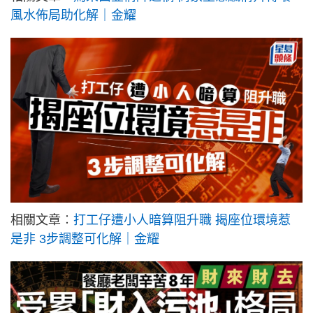
風水佈局助化解｜金耀
相關文章︰
打工仔遭小人暗算阻升職 揭座位環境惹
是非 3步調整可化解｜金耀