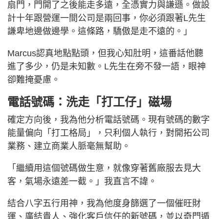
扇門，門開了之後能走多遠，全憑實力與謙遜。做設
計十年跟營運一間公司是兩回事，你必須跟著L先生
謙卑地邊做邊學。這條路，驕傲是走不遠的。」
Marcus認真地點點頭，但我心知肚明，這番話他聽
進了多少，仍是未知數。L先生在旁不發一語，眼神
卻難掩憂慮。
電話號碼：洗走「打工仔」磁場
確定方向後，我為他分析電話號碼。現有號碼的數字
能量偏向「打工格局」，只利個人執行，對開拓公司
業務、建立商業人脈毫無幫助。
「繼續用這個號碼做生意，就像穿著舊廠服去見大
客，氣場永遠差一截。」我直言不諱。
結合八字五行用神，我為他度身篩選了一個催旺財
運、廣結貴人、強化客戶信任的新號碼，並以奇門遁