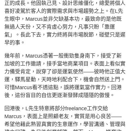
正的成長。他固執己見、設計思維僵化，總愛將個人
喜好凌駕於客人的實際需求與市場趨勢之上。在L先
生眼中，Marcus並非欠缺基本功，最致命的是他既
無過人天份，又不肯虛心努力，凡事只盼「靠運
氣」。長此下去，實力終將與市場脫節，碰壁只是遲
早的事。
幾年前，Marcus憑著一股衝勁隻身南下，接受了新
加坡的工作邀請，接手當地商業項目。表面上看似實
力備受肯定，說穿了卻是運氣使然——彼時他正值大
運，驛馬星動，天時地利配合下，機會自然送上門。
可惜Marcus看不透這點，誤將運氣當作實力。回港
後，這份盲目的自信更逐漸發酵成隱隱的傲慢。
回港後，L先生特意將部分freelance工作交給
Marcus，表面上是照顧老友，實質是用心良苦——
希望他藉此熟習真實的生意運作，學習溝通、管理與