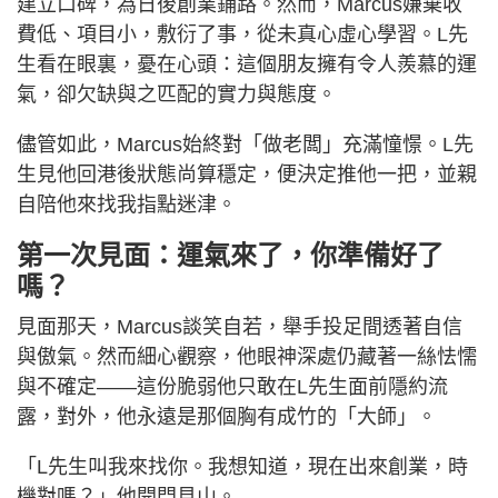
建立口碑，為日後創業鋪路。然而，Marcus嫌棄收
費低、項目小，敷衍了事，從未真心虛心學習。L先
生看在眼裏，憂在心頭：這個朋友擁有令人羨慕的運
氣，卻欠缺與之匹配的實力與態度。
儘管如此，Marcus始終對「做老闆」充滿憧憬。L先
生見他回港後狀態尚算穩定，便決定推他一把，並親
自陪他來找我指點迷津。
第一次見面：運氣來了，你準備好了
嗎？
見面那天，Marcus談笑自若，舉手投足間透著自信
與傲氣。然而細心觀察，他眼神深處仍藏著一絲怯懦
與不確定——這份脆弱他只敢在L先生面前隱約流
露，對外，他永遠是那個胸有成竹的「大師」。
「L先生叫我來找你。我想知道，現在出來創業，時
機對嗎？」他開門見山。