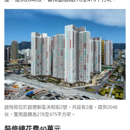
啟悅苑位於啟德新區沐和街2號，共設有2座，提供2046
伙，實用面積為278至475平方呎。
裝修總花費40萬元