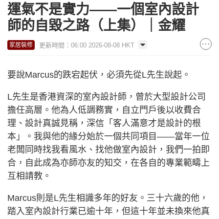
運氣不是實力——一個室內設計
師的自毀之路（上集）｜金耀
更新時間：06:00 2026-08-08 HKT
家居裝修
要說Marcus的跌宕起伏，必須先從L先生說起。
L先生是香港資深的室內設計師，曾於大型設計公司
擔任高層。他為人低調務實，自立門戶後以收費合
理、設計真誠見稱，深信「客人滿意才是設計的根
本」。我與他的緣分始於一個共同項目——當年一位
老闆同時找我看風水、找他做室內設計，我們一拍即
合，自此成為亦師亦友的知交，在各自的專業範疇上
互相請教。
Marcus則是L先生相識多年的好友。三十六歲的他，
踏入室內設計行業已逾十年，但這十年並未換來他真