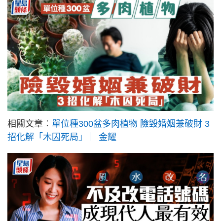
相關文章︰
單位種300盆多肉植物 險毀婚姻兼破財 3
招化解「木囚死局」 ︳金耀