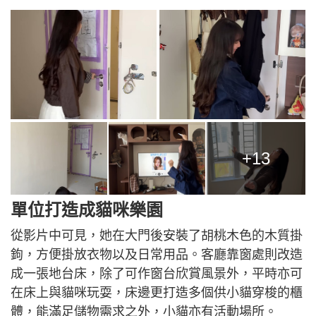
+13
單位打造成貓咪樂園
從影片中可見，她在大門後安裝了胡桃木色的木質掛
鉤，方便掛放衣物以及日常用品。客廳靠窗處則改造
成一張地台床，除了可作窗台欣賞風景外，平時亦可
在床上與貓咪玩耍，床邊更打造多個供小貓穿梭的櫃
體，能滿足儲物需求之外，小貓亦有活動場所。