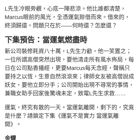
L先生冷眼旁觀，心底一陣悲涼。他比誰都清楚，
Marcus眼前的風光，全憑運氣賒借而來。借來的，
終須歸還。問題只在於——何時還？怎麼還？
下集預告：當運氣燃盡時
新公司裝修耗資八十萬，L先生力勸，他一笑置之；
一位所謂高僧突然出現，要他清走所有風水佈局，每
日在公司點香播經，更要Marcus每天念經，聲稱只
要持之以恆，生意自然滾滾來；律師女友被高僧說成
妖女，要他立即分手；公司開始出現不尋常的事情，
兼職女助手回家後驚魂未定，致電L先生求救……
運氣，終究有散的一天。當運氣離開，剩下的，究竟
是什麼？請鎖定下集《運氣不是實力 當運氣離
開》。
金耀