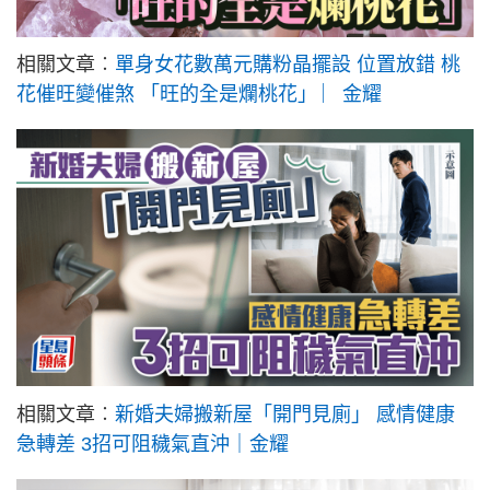
相關文章︰
單身女花數萬元購粉晶擺設 位置放錯 桃
花催旺變催煞 「旺的全是爛桃花」 ︳金耀
相關文章︰
新婚夫婦搬新屋「開門見廁」 感情健康
急轉差 3招可阻穢氣直沖｜金耀