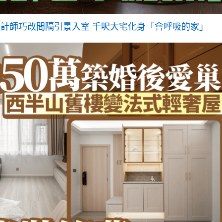
設計師巧改間隔引景入室 千呎大宅化身「會呼吸的家」