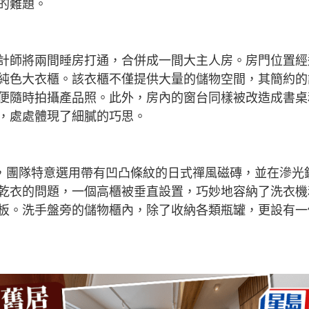
的難題。
計師將兩間睡房打通，合併成一間大主人房。房門位置經
純色大衣櫃。該衣櫃不僅提供大量的儲物空間，其簡約的
便隨時拍攝產品照。此外，房內的窗台同樣被改造成書桌
，處處體現了細膩的巧思。
紹，團隊特意選用帶有凹凸條紋的日式禪風磁磚，並在滲光
乾衣的問題，一個高櫃被垂直設置，巧妙地容納了洗衣機
板。洗手盤旁的儲物櫃內，除了收納各類瓶罐，更設有一