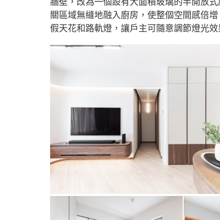
牆壁，改為一個設有大面積玻璃的半開放式
關區域無縫地融入廚房，使整個空間感倍增
假天花和路軌燈，讓戶主可隨意調節燈光效