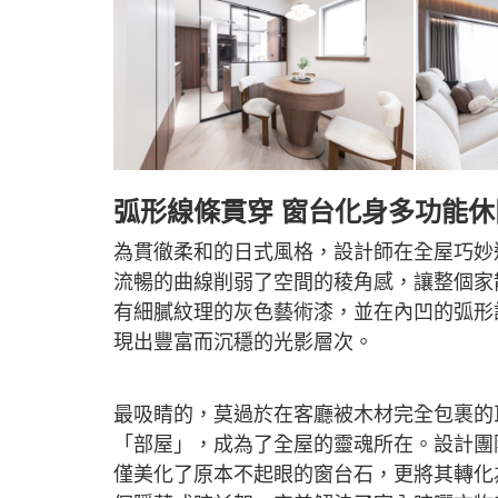
弧形線條貫穿 窗台化身多功能休
為貫徹柔和的日式風格，設計師在全屋巧妙
流暢的曲線削弱了空間的稜角感，讓整個家
有細膩紋理的灰色藝術漆，並在內凹的弧形
現出豐富而沉穩的光影層次。
最吸睛的，莫過於在客廳被木材完全包裹的
「部屋」，成為了全屋的靈魂所在。設計團
僅美化了原本不起眼的窗台石，更將其轉化