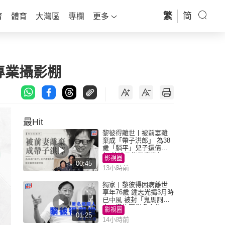
繁
简
育
體育
大灣區
專欄
更多
專業攝影棚
最Hit
黎彼得離世丨被前妻離
棄成「帶子洪郎」 為38
歲「躺平」兒子還債多
年 曾盼尋伴侶度晚年
影視圈
00:45
13小時前
獨家丨黎彼得因病離世
享年76歲 鍾志光揭3月時
已中風 被封「鬼馬詞
人」與許冠傑多合作
影視圈
01:25
14小時前