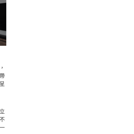
，
帶
呈
立
不
一