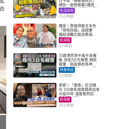
玄
月卡感「條數幾襟計」
網民一面倒推薦1種買法
合
附消委會數據漫遊計劃
生活百科
消費提示
21小時前
獨家丨黎彼得敢言本色
「唔啱就插」成絕響
楊紹鴻難忘飯局教誨：
受益一生
影視圈
4小時前
33歲港男突中風半身癱
瘓 母拖3日先報警 網民
震驚：執返條命係神蹟
自爆2個惡習｜Juicy叮
時事熱話
4小時前
季節丨「唐泰」近況曝
光 102歲朱瑞棠隱居加拿
大逾30年 滿屋舊照如博
物館精神極佳
影視圈
23小時前