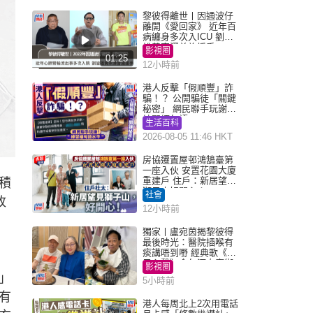
黎彼得離世丨因通波仔
離開《愛回家》 近年百
病纏身多次入ICU 劉鑾
雄黃宗澤曾施援手
影視圈
01:25
12小時前
港人反擊「假順豐」詐
騙！？ 公開騙徒「關鍵
秘密」 網民聯手玩謝：
練習緬甸語
生活百科
2026-08-05 11:46 HKT
房協遷置屋邨鴻鵠臺第
一座入伙 安置花園大廈
重建戶 住戶：新居望見
積
獅子山好開心！
社會
改
12小時前
獨家丨盧宛茵揭黎彼得
最後時光：醫院插喉有
痰講唔到嘢 經典歌《浪
子心聲》金句源自廟街
影視圈
睇相佬
」
5小時前
有
港人每周北上2次用電話