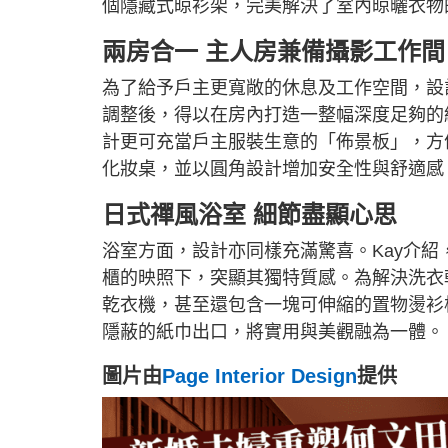
個隱藏式晾衫架，完美解決了室內晾曬衣物
兩房合一 主人房兼備攝影工作間
為了給予戶主更寬敞的休息及工作空間，設
調整後，得以在房內打造一整幅深度足夠的
計更可充當戶主服裝生意的「佈景板」，方
化妝桌，並以圓角設計增加安全性與舒適感
日式禪風浴室 細節盡顯心思
浴室方面，設計亦同樣充滿驚喜。Kay介
櫃的映照下，突顯其獨特質感。為解決洗衣
乾衣機，甚至還包含一塊可伸縮的置物燙衫
隱蔽的紙巾出口，將實用與美觀融為一體。
圖片由
Page Interior Design
提供