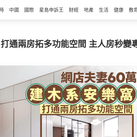
時
中國
國際
星島申訴王
財經
地產
生活
健康
教
 打通兩房拓多功能空間 主人房秒變