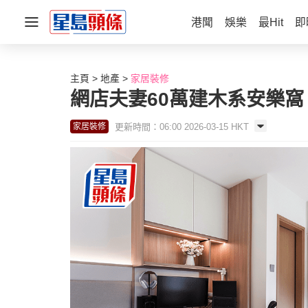
港聞
娛樂
最Hit
即
主頁
地產
家居裝修
網店夫妻60萬建木系安樂窩
更新時間：06:00 2026-03-15 HKT
家居裝修