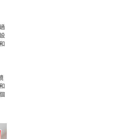
過
設
和
鏡
和
個