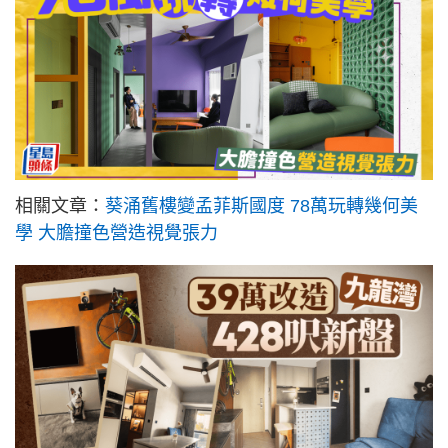
相關文章：
葵涌舊樓變孟菲斯國度 78萬玩轉幾何美
學 大膽撞色營造視覺張力