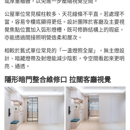
或厚重櫃體，以免進一步壓縮視覺空間。
公屋單位常見樑柱較多、天花線條不平直，若處理不
當，容易令樓底顯得更低。設計團隊於客廳及主要視
覺焦點位置加入弧形燈槽，既可修飾結構上的瑕疵，
亦能透過間接照明營造柔和層次。
相較於舊式單位常見的「一盞燈照全屋」，無主燈設
計、暗藏燈帶及射燈能減少陰影，令空間看起來更明
亮、通透。
隱形暗門整合維修口 拉闊客廳視覺