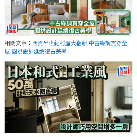
相關文章：
西貢半世紀村屋大翻新 中古綠調貫穿全
屋 圓拱設計延續復古美學