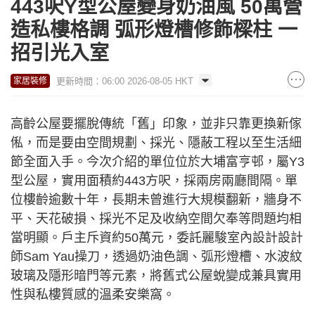
443呎Y型公屋變身奶油風 50萬營
造私樓格調 弧形燈槽修飾樑柱 一
招引光入室
更新時間：06:00 2026-08-05 HKT
家居裝修
高齡公屋要擺脫傳統「舊」印象，並非只靠更換新傢
俬，而是要由空間規劃、採光、隱蔽工程以至生活細
節全面入手。今次介紹的單位位於大埔富亨邨，屬Y3
型公屋，實用面積約443方呎，採兩房兩廳間隔。單
位樓齡逾數十年，長期未曾進行大規模翻新，牆身不
平、天花破損、採光不足及收納空間欠奉等問題均相
當明顯。戶主斥資約50萬元，委託麗駿室內設計設計
師Sam Yau操刀，透過奶油色調、弧形燈槽、水波紋
玻璃及隱形暗門等元素，將舊式公屋蛻變成兼具實用
性與私樓質感的溫柔安樂窩。