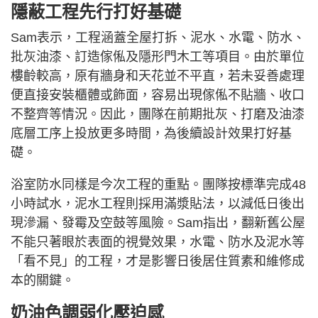
隱蔽工程先行打好基礎
Sam表示，工程涵蓋全屋打拆、泥水、水電、防水、
批灰油漆、訂造傢俬及隱形門木工等項目。由於單位
樓齡較高，原有牆身和天花並不平直，若未妥善處理
便直接安裝櫃體或飾面，容易出現傢俬不貼牆、收口
不整齊等情況。因此，團隊在前期批灰、打磨及油漆
底層工序上投放更多時間，為後續設計效果打好基
礎。
浴室防水同樣是今次工程的重點。團隊按標準完成48
小時試水，泥水工程則採用滿漿貼法，以減低日後出
現滲漏、發霉及空鼓等風險。Sam指出，翻新舊公屋
不能只著眼於表面的視覺效果，水電、防水及泥水等
「看不見」的工程，才是影響日後居住質素和維修成
本的關鍵。
奶油色調弱化壓迫感