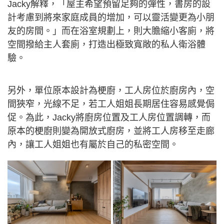
Jacky解釋，「屋主希望預留足夠的彈性，書房的設
計考慮到將來家庭成員的增加，可以靈活變更為小朋
友的房間。」而在浴室規劃上，則大膽縮小客廁，將
空間撥給主人套廁，打造出極致寬敞的私人衛浴體
驗。
另外，單位原本設計為梗廚，工人房位於廚房內，空
間狹窄，光線不足，若工人姐姐長期居住容易感覺侷
促。為此，Jacky將廚房位置及工人房位置調轉，而
原本的梗廚則變為開放式廚房，並將工人房移至走廊
內，讓工人姐姐也有屬於自己的私密空間。