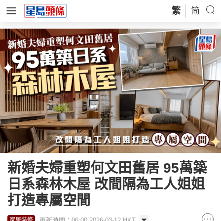
繁
简
新婚夫婦重塑何文田舊居 95萬築
日系森林木屋 改間隔為工人姐姐
打造專屬空間
更新時間：06:00 2026-03-12 HKT
家居裝修