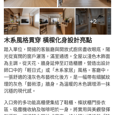
+2
木系風格貫穿 橫樑化身設計亮點
踏入單位，開揚的客飯廳與開放式廚房盡收眼底，陽
光從寬闊的窗戶灑落，滿室通透。全屋以淺色木飾面
為主調，從天花、牆身延伸至訂造櫃體，營造出設計
師口中的「輕日式」或「木系家居」風格。客廳中，
一張舒適的淺灰色布藝梳化後方，是一幅帶有細膩紋
理的灰色「藝術漆」牆身，為溫暖的木色調增添一抹
沉穩的現代感。
入口旁的多功能高櫃便集結了鞋櫃、條狀櫃門掛衣
區、吸塵機收納及咖啡吧於一身，將實用與美觀發揮