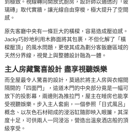
到極致。視線轉向開放式廚房，設計師以通透的「玻
璃磚」取代實牆，讓光線自由穿梭，極大提升了空間
感。
原先客廳中央有一條巨大的橫樑，容易造成壓迫感。
Jacky巧妙地利用木飾面將其包裹，不但化解了「橫
樑壓頂」的風水問題，更使其成為劃分客飯廳區域的
天然分界線，視覺上與整體設計融為一體。
主人房藏驚喜設計 盡享視聽娛樂
而全屋最令人驚喜的設計，莫過於將主人房與衣帽間
隔開的「四面門」，這道木門的中央部分竟是一幅可
放下的投影幕，兩邊則為推拉門，屋主在睡房也能享
受視聽娛樂。步入主人套廁，一個參照「日式風呂」
概念、以灰色石材砌成的浸浴缸隨即映入眼簾，其深
度十足，可供兩人一同浸浴，營造出溫泉酒店般的頂
級享受。