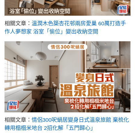
相關文章：
溫潤木色築杏花邨兩房愛巢 60萬打造手
作人夢想家 浴室「偷位」變出收納空間
相關文章：
情侶300呎蝸居變身日式溫泉旅館 棄梳化
轉用榻榻米地台 2招化解「五門歸心」