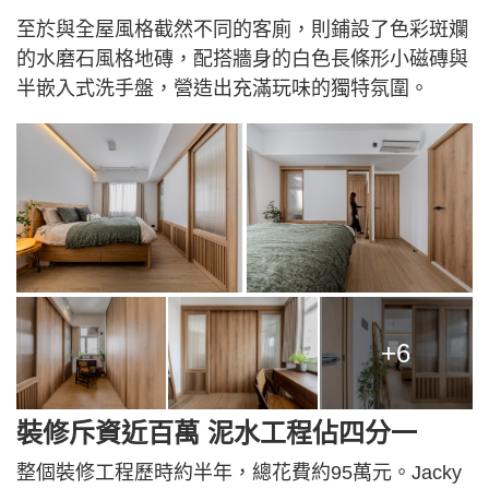
至於與全屋風格截然不同的客廁，則鋪設了色彩斑斕
的水磨石風格地磚，配搭牆身的白色長條形小磁磚與
半嵌入式洗手盤，營造出充滿玩味的獨特氛圍。
+6
裝修斥資近百萬 泥水工程佔四分一
整個裝修工程歷時約半年，總花費約95萬元。Jacky