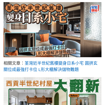
相關文章：
荃灣近半世紀舊樓變身日系小宅 圓拱玄
關位成最強打卡位 L形大櫃解決儲物難題