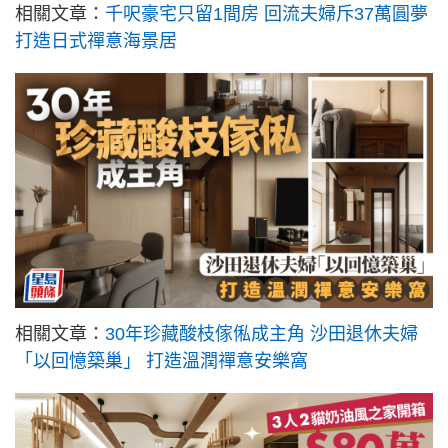
相關文章：
千呎豪宅只留1間房 回流夫婦斥37萬圓夢
打造日式禪意海景居
相關文章：
30年珍藏酸枝傢俬成主角 沙田退休夫婦
「以回憶築巢」 打造溫潤禪意安樂窩