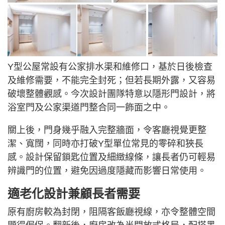
Y型公屋常設有公家排水渠和維修口，基於日後檢查
及維修需要，不能完全封死；但若長期外露，又容易
破壞整體觀感。今次設計團隊特意以隱形門設計，將
浴室門及公家渠道門整合同一飾面之中。
關上後，門身幾乎融入完整牆面，令客廳視覺更整
潔、寬闊，同時亦打破Y型單位常見的零碎和狹長
感。設計保留鎖匙位置及細緻線條，讓長者仍可輕易
辨識門的位置，避免因過度隱藏而影響日常使用。
適老化設計兼顧長者需要
原有廚房較為封閉，阻隔客飯廳視線，亦令整體空間