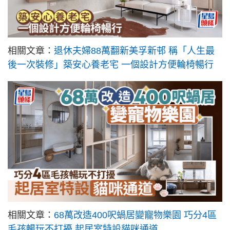
相關文章：
退休夫婦88萬翻新美孚新邨 稱「人生最
後一次裝修」築安心養老宅 一個設計方便輪椅暢行
相關文章：
68萬改造400呎蝸居變寵物樂園 巧分4區
毛孩暢玩不打擾 起居室特設貓咪通道