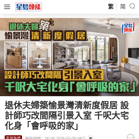
繁
简
退休夫婦築愉景灣清新度假居 設
計師巧改間隔引景入室 千呎大宅
化身「會呼吸的家」
更新時間：06:00 2026-03-08 HKT
家居裝修