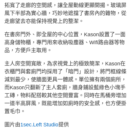
拓寬了走廊的空間感，讓全屋動線更顯開揚。玻璃屏
風下半部為實心牆，巧妙地遮擋了書房內的雜物，從
走廊望去亦能保持視覺上的整潔。
在書房門外、即全屋的中心位置，Kason設置了一面
高身儲物櫃，專門用來收納吸塵器、Wifi路由器等物
品，方便戶主取用。
主人房空間寬敞，為求視覺上的極致簡潔，Kason在
衣櫃門與套廁門均採用了「暗門」設計，將門框線條
減到最少，使牆面更具一體感。單位擁有兩個廁所，
而Kason只翻新了主人套廁，牆身鋪設藍綠色小塊手
工磚，物料配搭較其他空間豐富。同時在馬桶旁增加
一道半高屏風，既能增加如廁時的安全感，也方便掛
置毛巾。
圖片由
1sec.Left Studio
提供