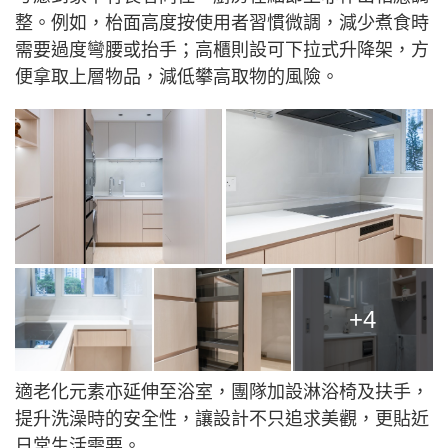
整。例如，枱面高度按使用者習慣微調，減少煮食時
需要過度彎腰或抬手；高櫃則設可下拉式升降架，方
便拿取上層物品，減低攀高取物的風險。
+4
適老化元素亦延伸至浴室，團隊加設淋浴椅及扶手，
提升洗澡時的安全性，讓設計不只追求美觀，更貼近
日常生活需要。