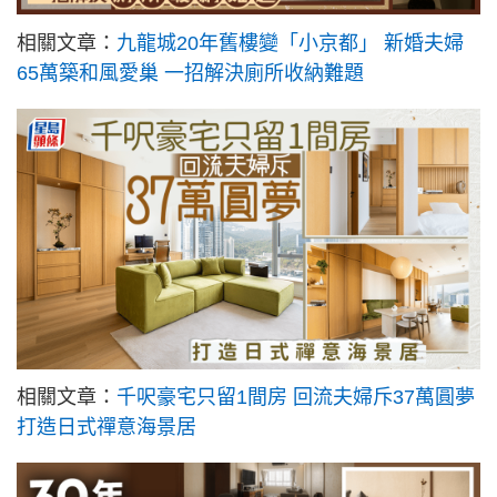
相關文章：
九龍城20年舊樓變「小京都」 新婚夫婦
65萬築和風愛巢 一招解決廁所收納難題
相關文章：
千呎豪宅只留1間房 回流夫婦斥37萬圓夢
打造日式禪意海景居