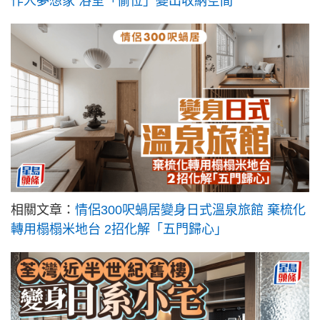
作人夢想家 浴室「偷位」變出收納空間
相關文章：
情侶300呎蝸居變身日式溫泉旅館 棄梳化
轉用榻榻米地台 2招化解「五門歸心」