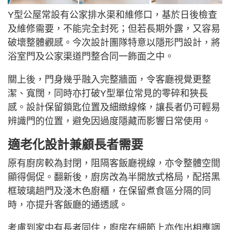
Y型公屋常設有公家排水渠和維修口，基於日後檢查
及維修需要，不能完全封死；但若長期外露，又容易
破壞整體觀感。今次設計團隊特意以隱形門設計，將
浴室門及公家渠道門整合同一飾面之中。
關上後，門身幾乎融入完整牆面，令客廳視覺更整
潔、寬闊，同時亦打破Y型單位常見的零碎和狹長
感。設計保留鎖匙位置及細緻線條，讓長者仍可輕易
辨識門的位置，避免因過度隱藏而影響日常使用。
適老化設計兼顧長者需要
原有廚房較為封閉，阻隔客飯廳視線，亦令整體空間
顯得侷促。翻新後，廚房改為半開放式格局，配搭黑
框玻璃趟門及淺木色廚櫃，在保留煮食區分隔的同
時，亦提升客飯廳的通透感。
考慮到家中有長者同住，廚房在細節上亦作出相應調