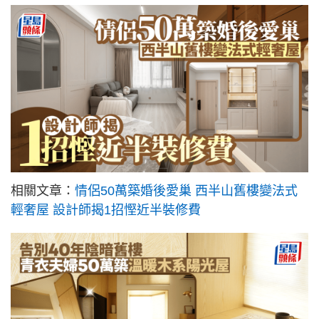
相關文章：
情侶50萬築婚後愛巢 西半山舊樓變法式
輕奢屋 設計師揭1招慳近半裝修費