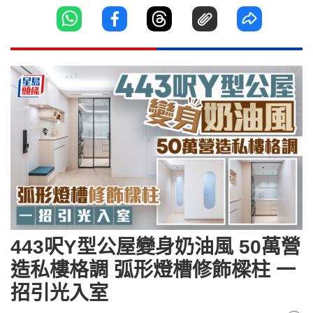
443呎Y型公屋變身奶油風 50萬營
造私樓格調 弧形燈槽修飾樑柱 一
招引光入室