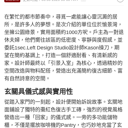
在繁忙的都市節奏中，尋覓一處能讓心靈沉澱的居
所，是許多人的夢想。是次介紹的單位位於愉景灣，
坐擁公園綠景，實用面積約1000方呎。戶主為一對退
休夫婦，他們嚮往該區的低密度、寧靜與度假感，並
委託1sec.Left Design Studio設計師Kason操刀，期
望在簡約基調上，打造一個舒適耐看、有清新感的
家。設計師最終以「引景入室」為核心，透過精妙的
空間改造與物料配搭，營造出充滿簡約復古細節、富
有自然詩意的空間。
玄關具儀式感與實用性
從踏入家門的一刻起，設計便開始訴說故事。玄關地
面鋪設了獨特的棗紅色復古手工磚，強烈的視覺風格
營造出一種「回家」的儀式感。一旁的多功能儲物
櫃，不僅是擺放咖啡機的Pantry，也巧妙地充當了玄