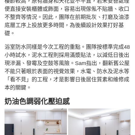
樓齡較高，原有牆身和天花並不平直，若未妥善處理
便直接安裝櫃體或飾面，容易出現傢俬不貼牆、收口
不整齊等情況。因此，團隊在前期批灰、打磨及油漆
底層工序上投放更多時間，為後續設計效果打好基
礎。
浴室防水同樣是今次工程的重點。團隊按標準完成48
小時試水，泥水工程則採用滿漿貼法，以減低日後出
現滲漏、發霉及空鼓等風險。Sam指出，翻新舊公屋
不能只著眼於表面的視覺效果，水電、防水及泥水等
「看不見」的工程，才是影響日後居住質素和維修成
本的關鍵。
奶油色調弱化壓迫感