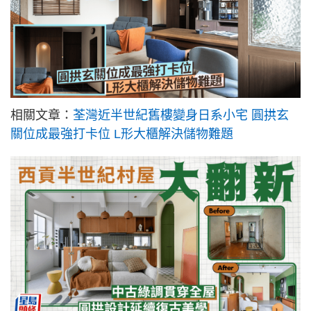
相關文章：
荃灣近半世紀舊樓變身日系小宅 圓拱玄
關位成最強打卡位 L形大櫃解決儲物難題