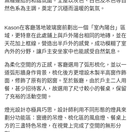
無縫連結的和諧氛圍。全屋以灰色、白色及木色等自
然色系為主調，奠定了沉穩而溫暖的氣氛。
Kason在客廳落地玻璃窗前劃出一個「室內陽台」區
域，更特意在此處鋪上與戶外陽台相同的地磚，並在
天花加上框線，營造出半戶外的感覺，成功模糊了室
內外的分野，讓戶主安坐家中也能感受自然氣息。
為柔化空間的方正感，客廳選用了弧形梳化，並以一
道弧形牆身作背景，梳化後方更增設木製半高窗作飾
面，修飾了原有的鋁窗。至於飯廳，由於戶主二人用
餐，甚少招待客人，故選用了尺寸較小的餐桌，保留
了充裕的活動空間。
燈光設計亦極具巧思，設計師利用不同形態的燈具來
劃分功能區：窗邊的吊燈、梳化區的風扇燈、餐桌上
方的三盞特色吊燈，在視覺上完成了空間的無形分