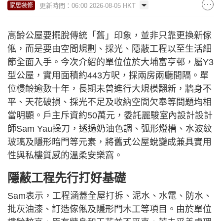
更新時間：06:00 2026-08-05 HKT
家居裝修
高齡公屋要擺脫傳統「舊」印象，並非只靠更換新傢
俬，而是要由空間規劃、採光、隱蔽工程以至生活細
節全面入手。今次介紹的單位位於大埔富亨邨，屬Y3
型公屋，實用面積約443方呎，採兩房兩廳間隔。單
位樓齡逾數十年，長期未曾進行大規模翻新，牆身不
平、天花破損、採光不足及收納空間欠奉等問題均相
當明顯。戶主斥資約50萬元，委託麗駿室內設計設計
師Sam Yau操刀，透過奶油色調、弧形燈槽、水波紋
玻璃及隱形暗門等元素，將舊式公屋蛻變成兼具實用
性與私樓質感的溫柔安樂窩。
隱蔽工程先行打好基礎
Sam表示，工程涵蓋全屋打拆、泥水、水電、防水、
批灰油漆、訂造傢俬及隱形門木工等項目。由於單位