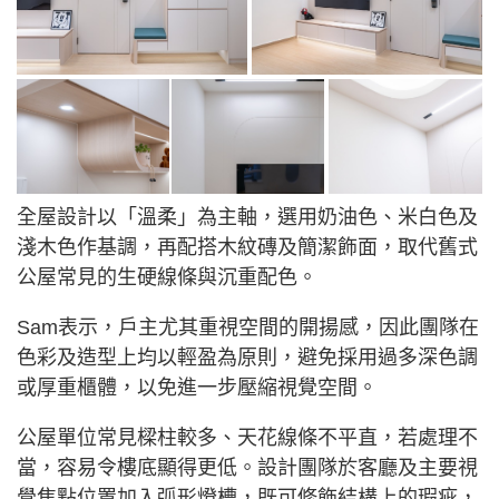
全屋設計以「溫柔」為主軸，選用奶油色、米白色及
淺木色作基調，再配搭木紋磚及簡潔飾面，取代舊式
公屋常見的生硬線條與沉重配色。
Sam表示，戶主尤其重視空間的開揚感，因此團隊在
色彩及造型上均以輕盈為原則，避免採用過多深色調
或厚重櫃體，以免進一步壓縮視覺空間。
公屋單位常見樑柱較多、天花線條不平直，若處理不
當，容易令樓底顯得更低。設計團隊於客廳及主要視
覺焦點位置加入弧形燈槽，既可修飾結構上的瑕疵，